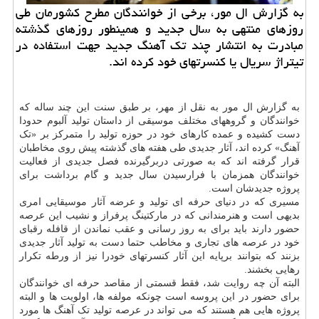
به گزارش ال مور، برخی از خوانندگان مطرح کشورمان طی
روزهای منتهی به سال جدید و همینطور روزهای گذشته
مبادرت به انتشار چند تک آهنگ جدید جهت استفاده در
تیتراژ سریال یا کنسرتهای خود کرده اند.
به گزارش ال مور به نقل از مهر، بر طبق سنت این چند ساله که
خوانندگان و گروههای مختلف موسیقی از داستان تولید آلبوم حدودا
دست کشیده و عمده کارهای خود در حوزه تولید را متمرکز بر «تک
آهنگ» کرده اند، آثار جدیدی طی هفته های گذشته پیش روی مخاطبان
قرار گرفته اند که به صورتی دربرگیرنده فصل جدیدی از فعالیت
خوانندگان همزمان با فرارسیدن سال جدید و گام برداشت برای
پروژه جدیدشان است.
مسیری که در دنیای حرفه ای تولید و عرضه آثار موسیقایی امری
بدیهی است و هنرمندانی که در مارکتینگ پرفراز و نشیب این عرصه
حضور دارند باید برای به روز رسانی و عقب نماندن از قافله رقبای
خود در عرصه های تجاری و مخاطب حتما دست به تولید آثار جدیدی
بزنند که بتوانند برپایه این آثار کنسرتهای خودرا نیز از ورطه تکرار
رهایی بخشند.
البته آن چه روایت شد، فقط قسمتی از مقاصد حرفه ای خوانندگان
برای حضور در این پروسه است چونکه مولفه ها، اولویت ها و البته
پروژه هایی هم هستند که می تواند در عرصه تولید تک آهنگ ها مورد