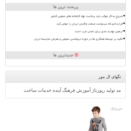
پربحث ترین ها
شروع به کار موکب باید برخاست نهاد کتابخانه های عمومی کشور
قراردادی که سرنوشت صنعت واکسن ایران را عوض کرد
اربعین تهدید جدی برای تمدن غرب است
تاکید بر توسعه همکاری ها در حوزه دیپلماسی عمومی و معرفی شایسته ایران
جدیدترین ها
تگهای ال مور
مد
تولید
رپورتاژ
آموزش
فرهنگ
آینده
خدمات
ساخت