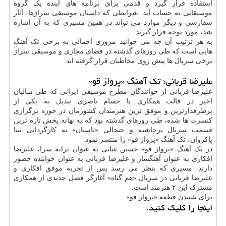
استفاده قرار گیرد و قدمی برای برنامه های آینده یک گروه
موسیقایی به حساب آید. شرایطی که داستان موسیقی تیتراژها، آثار
سفارشی و دیگر موارد می تواند در همین مسیری که به آن اشاره
شد، مورد توجه قرار گیرند.
به هر ترتیب آن چه می خوانید مروری اجمالی به برخی تک آهنگ
هایی است که طی روزهای گذشته در فضای مجازی و موسیقی تیتراژ
برخی سریال ها پیش روی مخاطبان قرار گرفته اند.
علیرضا قربانی؛ تک آهنگ «پرواز قو»
علیرضا قربانی از خوانندگان مطرح موسیقی ایرانی که طی سالیان
اخیر در قالب همکاری با حسام ناصری تبدیل به یکی از
پرطرفدارترین و موفق ترین هنرمندان کشورمان در حوزه برگزاری
کنسرت ها شده، طی روزهای گذشته بود که به بهانه پخش تازه ترین
قسمت سریال پرحاشیه و جنجالی «تاسیان» به کارگردانی تینا
پاکروان، تک آهنگ «پرواز قو» را منتشر نمود.
در تک آهنگ «پرواز قو» حسین غیاثی به عنوان ترانه سرا، علیرضا
افکاری به عنوان آهنگساز و علیرضا قربانی به عنوان خواننده حضور
دارند. مسیری که بنظر می رسد پس از تجربه موفق افکاری و
علیرضا قربانی در سریال «هم گناه» آغازگر فصل جدیدی از همکاری
مشترک این ۲ هنرمند است.
برای شنیدن قطعه «پرواز قو»
اینجا را کلیک کنید.