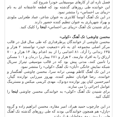
فصل تازه ای از کارهای موسیقایی خودرا شروع کند.
این خواننده طی روزهای گذشته بود که قطعه عاشقانه ای به نام
«زیبای بی احساس» را منتشر نمود.
در این تک آهنگ آتوسا کلانتری به عنوان شاعر، عماد طغرایی ملودی
و بهراد شهریاری به عنوان تنظیم کننده حضور دارند.
برای شنیدن تک آهنگ «زیبای بی احساس»
اینجا
را کلیک کنید.
محسن چاوشی؛ تک آهنگ «کولی»
محسن چاوشی از خوانندگان پرطرفداری که طی سال قبل در قالب
مرکز اصلی مجموعه ای به نام «جمعیت حیدر» توانستند ۲ هزار و
۶۳۵ زندانی را آزاد، ۸۱ اعدامی را از بند اعدام رها، ۱۴ هزار و ۷۰۰
ارزاق را به افراد نیازمند، ۲ هزار و ۶۸۱ بیمار را
درمان
و ۱۰۱ مسکن
را تامین کنند، مدتی پیش بود که در قالب موسیقی تیتراژ سریال
شبکه نمایش خانگی «آبان» تک آهنگ «کولی» را منتشر نمود.
در این تک آهنگ کاظم بهمنی ترانه سرا، محسن چاوشی آهنگساز و
خواننده، رضا فوادیان تنظیم کننده، بهروز میرزایی نوازنده گیتار،
امیرحسین کیان پور نوازنده دودوک، مهدی کریمی میکس و مسترینگ
عوامل اجرائی را می سازند.
برای شنیدن تک آهنگ «کولی» به خوانندگی محسن چاوشی
اینجا
را
کلیک کنید.
در این چارچوب حمید هیراد، امیر مقاره، محسن ابراهیم زاده و گروه
«پازل» هم همچون خوانندگانی بودند که طی روزهای گذشته تک آهنگ
هایی را پیش روی مخاطبان قرار دادند.