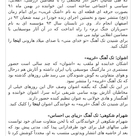
که طی سالیان اخیر آثار مختلفی را با مضامین ارزشی، انقلابی،
سیاسی و اجتماعی ساخته است. این خواننده در بهمن ماه ۹۱
بصورت حرفه ای قطعه ای به نام «اشک غریب» برای امام زمان
(عج) منتشر نمود و نخستین اجرای زنده خودرا در نیمه شعبان ۹۲ در
اصفهان انجام داد. وی در تابستان سال ۹۳ مؤسسه ای به نام
«سربازان جنگ نرم» را راه انداخت که در آن آثار موسیقایی با
مضامین انقلابی تولید می شد.
برای شنیدن تک آهنگ «تو خدای منی» با صدای میلاد هارونی
اینجا
را
کلیک کنید.
اشوان؛ تک آهنگ «غریبه»
اشکان خدابنده لو ملقب به «اشوان» که چند سالی است حضور
مستمری در مارکتینگ موسیقی پاپ ایران داشته و آثارش هم درحال
و هوای متفاوتی به گوش شنوندگان می رسد طی روزهای گذشته بود
که تک آهنگ «غریبه» را منتشر نمود.
در این تک آهنگ که بگفته اشوان وصف حال این روزهای خیلی از
مخاطبان آثارش بوده سامی شریفی ترانه سرا، اشوان خواننده و
آهنگساز و هادی جولانی به عنوان تنظیم کننده حضور دارند.
برای شنیدن تک آهنگ «غریبه» به خوانندگی اشوان
اینجا
را کلیک کنید.
شهرام شکوهی؛ تک آهنگ «زیبای بی احساس»
شهرام شکوهی از خوانندگانی که با لحن متفاوت صدای خود توانست
طی سالهای قبل برای خود طرفدارانی پیدا کند، مدتی پیش بود که
بعد از حاشیه های انتشار ویدئویی منتسب به او، مجدداً کوشش کرد تا