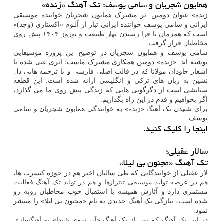
همایون شجریان و سامی یوسف؛ تک آهنگ «زنده»
زنده» عنوان دومین اثر مشترک همایون شجریان خواننده موسیقی
ایرانی و سامی یوسف خواننده ایرانی تبار از آلبوم «اکستازی (وجد)»
است که همزمان با فرا رسیدن بهار طبیعت و نوروز ۱۴۰۴ پیش روی
مخاطبان قرار گرفت.
سامی یوسف و همایون شجریان در توضیح این پروژه موسیقایی
نوشته اند: «زنده» دومین همکاری مشترک ماست؛ اثری غنی شده با
اشعار جاودان مولانا که در قالب اصلی فارسی و با ترجمه هایی دل
نشین به زبان های ترکی و انگلیسی ارائه شده است. این قطعه
ستایشی است از دگرگونی هایی که زندگی پیش روی ما می گذارد،
اگر بخواهیم و قدم در این راه بگذاریم.
برای شنیدن تک آهنگ «زنده» به خوانندگی همایون شجریان و سامی
یوسف
اینجا را کلیک کنید.
سالار عقیلی؛
تک آهنگ «مجنون بی لیلا»
لار عقیلی از خوانندگانی که طی سالیان اخیر هم در حوزه کنسرت ها،
هم در عرصه تولید موسیقی تیتراژها و هم در تولید تک آهنگ فعالیت
مستمری دارد و آثارش همیشه با استقبال خوب مخاطبان روبه رو
شده است، بتازگی تک آهنگ جدیدی به نام «مجنون بی لیلا» را منتشر
نمود.
در این تک آهنگ که پس از تک آهنگ «آن سوی شیدا» به آهنگسازی