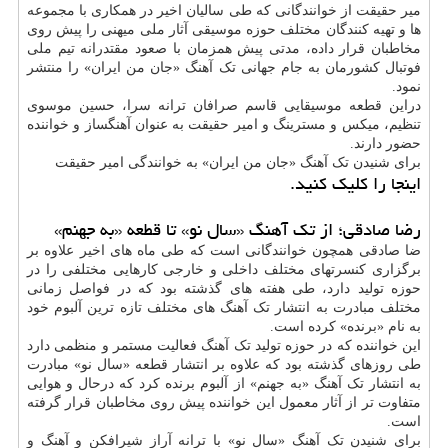
میر حقیقت از خوانندگانی که طی سالیان اخیر در همکاری با مجموعه
ها و تهیه کنندگان مختلف حوزه موسیقی آثار ملی میهنی را پیش روی
مخاطبان قرار داده، مدتی پیش همزمان با صعود مقتدرانه تیم ملی
فوتبال کشورمان به جام جهانی تک آهنگ «جان من ایران» را منتشر
نمود.
دراین قطعه موسیقایی قاسم صرافان ترانه سرا، حسین موسوی
تنظیم، میکس و مسترینگ و امیر حقیقت به عنوان آهنگساز و خواننده
حضور دارند.
برای شنیدن تک آهنگ «جان من ایران» به خوانندگی امیر حقیقت
اینجا را کلیک کنید.
رضا صادقی؛ از تک آهنگ «سال نو» تا قطعه «به جهنم»
ضا صادقی همچون خوانندگانی است که طی ماه های اخیر علاوه بر
برگزاری کنسرتهای مختلف داخلی و خارجی کارهایی مختلفی را در
حوزه تولید دارد، طی هفته های گذشته بود که در فواصل زمانی
مختلف مبادرت به انتشار تک آهنگ های مختلف تازه ترین آلبوم خود
به نام «برنده» کرده است.
این خواننده که در حوزه تولید تک آهنگ فعالیت مستمر و منظمی دارد
طی روزهای گذشته بود که علاوه بر انتشار قطعه «سال نو» مبادرت
به انتشار تک آهنگ «به جهنم» از آلبوم برنده کرد که درحال و هوایی
متفاوت تر از آثار معمول این خواننده پیش روی مخاطبان قرار گرفته
است.
برای شنیدن تک آهنگ «سال نو» با ترانه آراز شیرافکن و آهنگ و