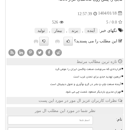
1404/01/18
12:57:39
526
/ 5
0.0
تگهای خبر:
آینده
,
برند
,
بیمار
,
تولید
این مطلب را می پسندید؟
(0)
(0)
تازه ترین مطالب مرتبط
قراردادی که سرنوشت صنعت واکسن ایران را عوض کرد
اربعین تهدید جدی برای تمدن غرب است
آینده صنعت چاپ و نشر در گرو نوآوری و تحول دیجیتال است
مهران مدیری باردیگر مسعود شصت چی می شود
نظرات کاربران عزیز ال مور در مورد این پست
نظر شما در مورد این مطلب ال مور
نام: