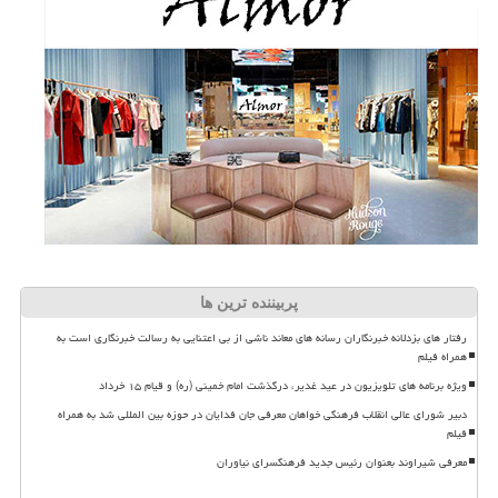
پربیننده ترین ها
رفتار های بزدلانه خبرنگاران رسانه های معاند ناشی از بی اعتنایی به رسالت خبرنگاری است به
همراه فیلم
ویژه برنامه های تلویزیون در عید غدیر، درگذشت امام خمینی (ره) و قیام ۱۵ خرداد
دبیر شورای عالی انقلاب فرهنگی خواهان معرفی جان فدایان در حوزه بین المللی شد به همراه
فیلم
معرفی شیراوند بعنوان رئیس جدید فرهنگسرای نیاوران