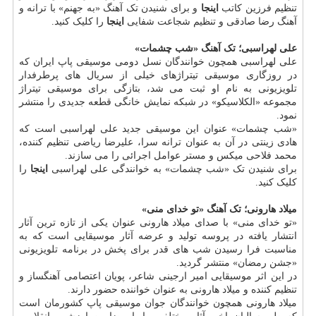
تنظیم فرزین کاتب
اینجا
و برای شنیدن تک آهنگ «به جهنم» با ترانه و
آهنگ رضا صادقی و تنظیم شجاعت شفایی
اینجا
را کلیک کنید.
علی لهراسبی؛ تک آهنگ «شب چشمات»
علی لهراسبی همچون خوانندگان نسل دومی موسیقی پاپ ایران که
در روزگاری موسیقی تیتراژهای خیلی از سریال های پرطرفدار
تلویزیونی به نام او ثبت می شد، بتازگی برای موسیقی تیتراژ
مجموعه «الکلاسیکو» در شبکه نمایش خانگی قطعه جدیدی را منتشر
نمود.
«شب چشمات» عنوان این موسیقی جدید علی لهراسبی است که
هادی زینتی در آن به عنوان ترانه سرا، علیرضا ریاضی تنظیم کننده،
محمد فلاحی میکس و مستر عوامل اجرائی را می سازند.
برای شنیدن تک «شب چشمات» به خوانندگی علی لهراسبی
اینجا
را
کلیک کنید.
میلاد هارونی؛ تک آهنگ «تو خدای منی»
«تو خدای منی» با صدای میلاد هارونی عنوان یکی از تازه ترین آثار
انتشار یافته در پروسه تولید و عرضه آثار موسیقایی است که به
مناسبت فرا رسیدن شب های قدر برای پخش در برنامه تلویزیونی
«جشن رمضان» منتشر گردید.
در این اثر موسیقایی امیر ارجینی شاعر، پویان اعتصامی آهنگساز و
تنظیم کننده و میلاد هارونی به عنوان خواننده حضور دارند.
میلاد هارونی همچون خوانندگان جوان موسیقی پاپ کشورمان است