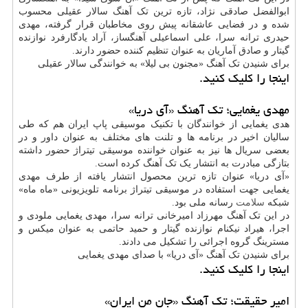
ابوالفضل صادقی نژاد، تازه ترین تک آهنگ سالار عقیلی محسوب
شده و در فضایی عاشقانه پیش روی مخاطبان قرار گرفته، مهدی
حیدری ترانه سرا، علی اسماعیلی آهنگساز، آراد یادگارفرد نوازنده
گیتار و صادق آماریان به عنوان تنظیم کننده حضور دارند.
برای شنیدن تک آهنگ «مجنون بی لیلا» به خوانندگی سالار عقیلی
اینجا را کلیک کنید.
مهدی یغمایی؛ تک آهنگ «آی دریا»
هدی یغمایی از خوانندگان با تکنیک موسیقی پاپ ایران هم که طی
سالیان اخیر در برنامه ها و تلنت های مختلف به عنوان داور و در
بعضی سریال ها نیز به عنوان خواننده موسیقی تیتراژ حضور داشته
بتازگی مبادرت به انتشار یک تک آهنگ کرده است.
«آی دریا» عنوان تازه ترین محصول انتشار یافته از طرف مهدی
یغمایی جهت استفاده در موسیقی تیتراژ برنامه تلویزیونی «ماه ماه»
شبکه
سلامت
رسانه ملی بود.
در این تک آهنگ مهرزاد امیرخانی ترانه سرا، مهدی یغمایی ملودی و
اجرا، هیراد نیکنام نوازنده گیتار و حمید حاتمی به عنوان میکس و
مسترینگ گروه اجرائی را تشکیل می دادند.
برای شنیدن تک آهنگ «آی دریا» با صدای مهدی یغمایی
اینجا را کلیک کنید.
امیر حقیقت؛ تک آهنگ «جان من ایران»