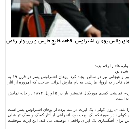
ه انگیز از رپرتوارهای والس یوهان اشتراوس، قطعه خلیج فارس و رپرتوار رقص
شده بود.
سه قطعه ابتدایی که ارکستر سمفونیک تهران اجرا کرد، قطعه مشهور «خفاش»، «آنا پولکا» و «شاهزاده کولی» اثر یوهان اشتراوس پسر است که شور و هیجانی نیز در سالن ایجاد کرد. یوهان اشتراوس پسر در قرن ۱۹ به
ه قاجار به اروپا، مارشی به نام مارش ایرانی
ساخت
که امروزه از آثار
شب گذشته این قطعات خاطره انگیز اشتراوس اجرا شد که خاطره موسیقی و فیلم های کلاسیک را تداعی می کرد، همچنین که برمبنای قطعه «خفاش»، نمایشی کمدی موزیکال نخستین بار در ۵ آوریل ۱۸۷۴ در خانه نمایش
ده است.
را شد. «بارون کولی» یک اپرت در سه پرده از یوهان اشتراوس پسر است
«شاهزاده کولی» در صورتیکه یک اپرت بود، انحرافی از آثار کمیک و سبک تر قبلی
س برای آهنگسازی یک اپرای واقعی» توصیف می کند. این اپرت موفقیت