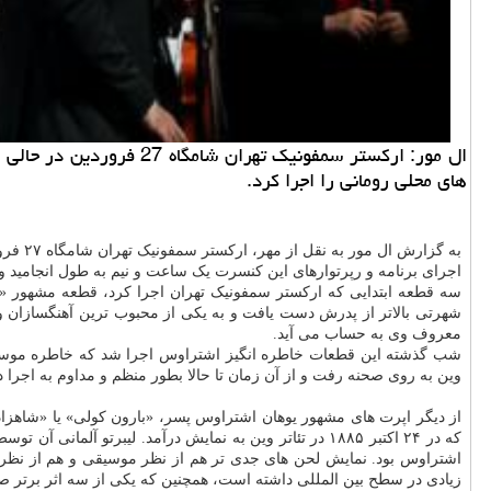
ال مور: ارکستر سمفونیک
های محلی رومانی را اجرا کرد.
به گزارش ال مور به نقل از مهر، ارکستر سمفونیک تهران شامگاه ۲۷ فروردین به رهبری نصیر حیدریان در تالار وحدت روی صحنه رفت تا کنسرت «رنگ واره ها» را رقم بزند.
اجرای برنامه و رپرتوارهای این کنسرت یک ساعت و نیم به طول انجامید و و
شهرتی بالاتر از پدرش دست یافت و به یکی از محبوب ترین آهنگسازان و
معروف وی به حساب می آید.
وین به روی صحنه رفت و از آن زمان تا حالا بطور منظم و مداوم به اجرا 
از دیگر اپرت های مشهور یوهان اشتراوس پسر، «بارون کولی» یا «شاهزا
که در ۲۴ اکتبر ۱۸۸۵ در تئاتر وین به نمایش درآمد. لیبر
اشتراوس بود. نمایش لحن های جدی تر هم از نظر موسیقی و هم از نظر
زیادی در سطح بین المللی داشته است، همچنین که یکی از سه اثر برتر