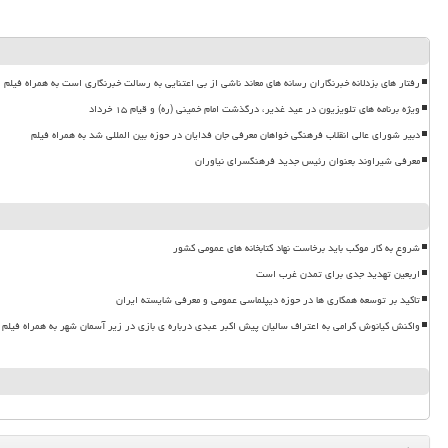
رفتار های بزدلانه خبرنگاران رسانه های معاند ناشی از بی اعتنایی به رسالت خبرنگاری است به همراه فیلم
ویژه برنامه های تلویزیون در عید غدیر، درگذشت امام خمینی (ره) و قیام ۱۵ خرداد
دبیر شورای عالی انقلاب فرهنگی خواهان معرفی جان فدایان در حوزه بین المللی شد به همراه فیلم
معرفی شیراوند بعنوان رئیس جدید فرهنگسرای نیاوران
شروع به کار موکب باید برخاست نهاد کتابخانه های عمومی کشور
اربعین تهدید جدی برای تمدن غرب است
تاکید بر توسعه همکاری ها در حوزه دیپلماسی عمومی و معرفی شایسته ایران
واکنش کیانوش گرامی به اعتراف سالیان پیش اکبر عبدی درباره ی بازی در زیر آسمان شهر به همراه فیلم