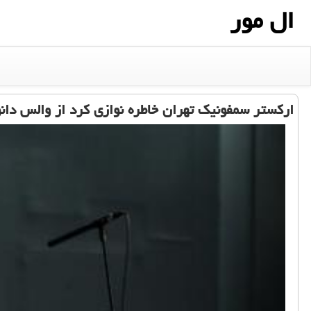
ال مور
ارکستر سمفونیک تهران خاطره نوازی کرد از والس دان