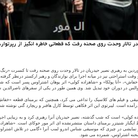
 تهران شامگاه 27 فروردین در حالی در تالار وحدت روی صحنه رفت که قطعاتی خاطر
قت استراحتی نیز در میانه اجرا برای نوازندگان و رهبر ارکستر درنظر گرفته 
الس در دوران خود تبدیل شد. وی همین طور در یکی از سفرهای ناصرالدین شا
درآمده است. لیبرتوی این اثر فکاهی توسط کارل هافنر و ریچارد گنی نوشته ش
ده کولی» است که شب گذشته، نصیر حیدریان آنرا رهبری کرد و به زیبایی اج
تو آلمانی آن توسط ایگناز شنیتزر برمبنای داستان منتشرنشده ای اثر مور جوکای است. 
 نمایشی در چیزی که موسیقی شناس اندرو لمب آنرا «گامی در تلاش اشتراو
 صحنه اشتراوس، شمرده می شود.