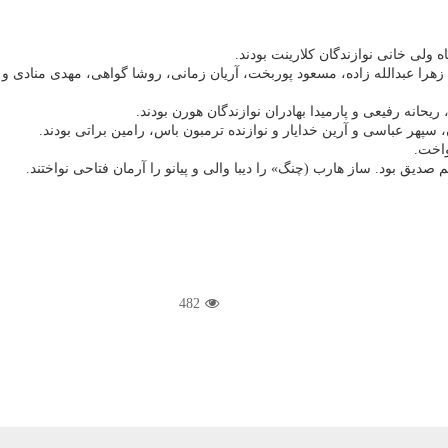
ه ولی خانی نوازندگان کلارینت بودند.
گنه، زهرا عبدالله زاده، مسعود پوربخت، آریان زمانی، روشا گواهی، مهدی منادی
حانه رفیعی و پارمیدا بهادران نوازندگان هورن بودند.
، سپهر عباسی و آرین خدایار و نوازنده ترمبون باس، رامین براتی بودند.
واخت.
دیق بود. ساز هارب (چنگ» را دیبا والی و پیانو را آرمان فتاحی نواختند.
482