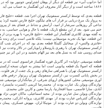
اما «دانوب آبی» نیز قطعه ای دیگر از یوهان اشتراوس جونیور بود که د
۱۸۶۶ ساخته است و از دیگر آثار معروف این آهنگساز به حساب می آید.
قطعه بعدی که توسط ارکستر سمفونیک تهران اجرا شد، قطعه «خلیج فارس»
به پرواز یک مرغ دریایی بر فراز آب های نیلگون خلیج فارس تشبیه کرد؛ پ
تداعی گر روزهایی سرشار از امید، آرامش و
نشاط
در فضای بعد از پیروز
ختم می شود. بعد از این مقطع تاریک، قطعه با حال و هوایی حماسی، به 
به گفته مهدی کلانتری آهنگساز این قطعه، «خلیج فارس» با بهره بردن از 
این قطعه، تنها یک تجربه موسیقایی نیست؛ بلکه تلاشی است برای زنده 
«فانتزی والتس» از میخائیل گلینکا قطعه بعدی بود که در اجرای شب 
ارکستر سمفونیک تهران با رهبری یاروسلاو زابویارکین در تالار وحدت ن
صدای روسی شد که به نسل های بعد نیز الهام بخشید و در این اثر نیز چنین
قطعه که اصولا یک قطعه پیانویی است اما بیشتر به عنوان نسخه ارکست
ارکستر سمفونیک تهران با همراهی سازهای زهی و یک جفت از هر فلوت، اب
در بخش پایانی کنسرت نیز، ارکستر سمفونیک تهران رپرتوار «رقص های محلی
آوری موسیقی محلی کشورهای اروپای شرقی، از بنیانگذاران موسیقی شناسی
نوازندگان ویولن یک عبارت بودند از: محمدرضا کریمی (کنسرت مایستر)،
آبادی، سارا قاسمی، سینا افتخارنیا، پارسا معین و کارین علی محمدی.
نوازندگان ویولن سل عبارتن بودند از: مجید اسماعیلی، ماکان خوبی نژاد به
نوازندگان کنترباس عبارت بودند از: مهدی کلانتری، پروانه انارکی، محمدرض
نوازندگان ویولن دو عبارت بودند از: مونیکا لران، مهوش عسکری، پیمان شا
قاسمی.