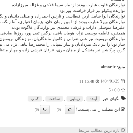
نوازندگان فلوت عبارت بودند از: ماه سیما فلاحی و غزاله میرزازاده.
نوازنده پیکولو نیز فراز فراست پور بود.
نوازندگان ابوا شامل آرین قیطاسی و نازنین احمدزاده و مینلی دانلیان و پگا
نوازندگان ویولا عبارت بودند از: امین زمان خان، پژمان اختیاری، آتنا زن
علیرضا متوسلی داراب و فرشاد محمدی نیز نوازندگان فاگوت بودند.
همچنین، فاطمه یوسفی نژاد، هومان باقی، نرگس تقی پور، روژینا صادقی، ری
نوازندگان ترومیت نیز علی ضرابی و کامیار ماندگاریان، نوازندگان ترومبون
ساز توبا را نیز بابک میردادیان و ساز تیمپانی را محمدرضا پناهی نژاد می ن
گروه پرکاشن نیز متشکل از ماهان ببری، عرفان فرشی زاده و مهیار منتظم ص
منبع:
almor.ir
1404/01/29
11:16:48
/ 5
0.0
تگهای خبر:
آینده
,
زیبایی
,
ساخت
,
كتاب
این مطلب را می پسندید؟
(0)
(0)
تازه ترین مطالب مرتبط