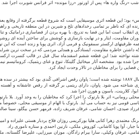
ر شب «رنگ واره ها» پس از اورتور «رزا مونده» اثر فرانس شوبرت اجرا شد. 
 بود؛ این قطعه اثری موسیقایی است که شروع قطعه برگرفته از وقایع بعد از
رنده ای که ناظر بر تمامی رخدادهای تلخ و شیرین در این منطقه تاریخی و راه
ی انقلاب است اما این فضا به تدریج، با بهره بردن از فضاسازی دراماتیک و 
دوران مقاومت، ایثار و در نهایت بازسازی و کوشش برای ساختن آینده ای روش
همه ظرفیتهای ارکستر سمفونیک و فرمی آزاد، اثری پویا و زنده است که این تو
نگه داشتن خاطره مقاومت، ایستادگی و همدلی مردمی که در سخت ترین شرایط، 
گذشته نواخته شد؛ این قطعه ششم اسفندماه سال قبل در قالب کنسرت ارکس
یز اجرا شده بود. مشخصه آثار میخائیل گلینکا، تنوع و غنای ریتمیک، کرومات
 فضایی را برای مخاطبان در تالار وحدت ایجاد کرد.
ری شناخته می شود. پاوان، دارای ریتمی بر گرفته از رقص عاشقانه و آهست
وا، کلارینت، باسون و هورن اجرا شد.
 رومانی» اثر بلا بارتوک را اجرا کرد که مخاطبان را به وجد آورد. بلا بار
 قومی نیز به حساب می آید. بارتوک با الهام از موسیقی محلی، خصوصاً موس
 فرزاد صیدی، احسان شامی، عرفان شریف زاده، فرمهر حسن بیگلو، سینا صال
رنگ معتمدی زهرا کتابی هلیا بورکریمی روژان فلاح بردبار هستی علیزاده و امی
ا جبار، آوا پویا کاشانی، کوروش ملکی، نازنین احمدی و ستاره ناموری راد.
می، عرفان وکیلی، سارا بیرام زادگان، موزان میرزایی، علیرضا گلستانه، ملیک