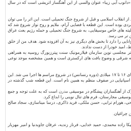
«دانوب آبی زیبا» عنوان والسی از این آهنگساز اتریشی است که در سال
 انقلاب اسلامی و قبل از شروع جنگ تحمیلی است. این اثر را می توان
بردی بوده است. این قطعه با فضایی آرام، ملایم و روح نواز شروع شد که
تنالیته های خاص موسیقایی، به شروع جنگ تحمیلی و حمله رژیم بعث عراق
ن تر می رسد.
انایی را دارد تا بخش های دیگری نیز به آن افزوده شود. هدف من از خلق
امید خودرا از دست ندادند.
تر مجلسی نوین سازمان فیلارمونیک سنت پیترزبورگ روسیه به همراهی
یسم نیمه شرقی و وضوح بافت های ارکستری است و همین مشخصه موجد نوعی
قطعه موسیقی «پاوانه» اثر گابریل فوره اهنگساز فرانسوی است که در سال ۱۸۸۷ نوشته شده است؛ پاوان رقص اشرافی کُندی بود که بیشتر در سده های ۱۶ تا ۱۷ میلادی (دوره رنسانس) در شروع مراسم ها اجرا می شد. این
ه اسپانیایی در صفوف منظم به همین نام است. این قطعه شب گذشته در
توک از آهنگسازان پیشگام در موسیقی
مدرن
است که به علت توجه و جمع
یقی مجارستان، فرم های تنال نوینی را ابداع کرد.
حی، هورام ترابی، حسن ملکی، فرید ذاکری، درسا میناسازی، سجاد صالح
ن چراغیان.
ا زاده محمدی، حمید خدایی، فرناز زندیه، عرفان جاویدنیا و امیر مهزیار