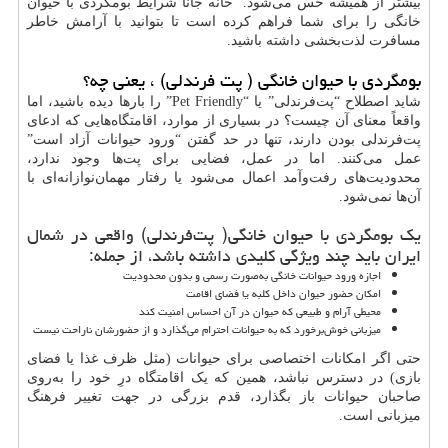
بیشتر از همیشه حس می‌شود. خانه جانا شرایط بومگردی با حیوان
خانگی را برای شما فراهم کرده است تا بتوانید با آرامش خاطر
مسافرت لذت‌بخشی داشته باشید.
بومگردی با حیوان خانگی ( پت فرندلی) ، یعنی چه؟
شاید اصطلاح “پت‌فرندلی” یا “Pet Friendly” را بارها دیده باشید، اما
واقعاً معنای آن چیست؟ در بسیاری از موارد، اقامتگاه‌هایی که ادعای
پت‌فرندلی بودن دارند، تنها در حد گفتن “ورود حیوانات آزاد است”
عمل می‌کنند. اما در عمل، فضایی برای پت‌ها وجود ندارد،
محدودیت‌های رفت‌وآمد اعمال می‌شود یا رفتار مهمان‌نوازانه‌ای با
آن‌ها نمی‌شود.
یک بومگردی با حیوان خانگی( پت‌فرندلی) واقعی در شمال
ایران باید چند ویژگی کلیدی داشته باشد، از جمله:
اجازه ورود حیوانات خانگی به‌صورت رسمی و بدون محدودیت
امکان حضور حیوان داخل کلبه یا فضای اقامت
محیطی آرام و طبیعی که حیوان در آن احساس امنیت کند
میزبانی خوش‌برخورد که به حیوانات احترام می‌گذارد و از حضورشان ناراحت نیست
حتی اگر امکانات اختصاصی برای حیوانات (مثل ظرف غذا یا فضای
بازی) در دسترس نباشد، همین که یک اقامتگاه درِ خود را به‌روی
صاحبان حیوانات باز بگذارد، قدم بزرگی در جهت تغییر فرهنگ
میزبانی است.