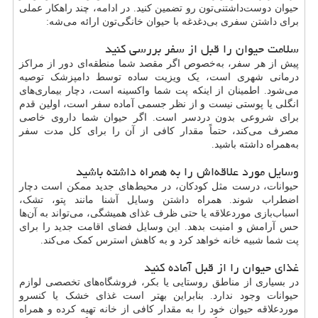
حیوان دوست‌داشتنی‌تون رو تضمین کنید. در ادامه، چند راهکار عملی
برای داشتن سفری بی‌دغدغه با حیوان خانگی‌تون ارائه می‌شه:
سلامت حیوان را قبل از سفر بررسی کنید
پیش از هر سفر، به‌خصوص اگر مقصد شما منطقه‌ای دور از مراکز
درمانی شهری است، یک ویزیت ساده توسط دامپزشک توصیه
می‌شود. اطمینان از اینکه پت شما واکسینه است، دچار بیماری‌های
انگلی یا پوستی نیست و از نظر جسمی آماده سفر است، اولین قدم
برای شروعی بدون دردسر است. اگر حیوان شما داروی خاصی
مصرف می‌کند، حتماً مقدار کافی از آن را برای کل مدت سفر
به‌همراه داشته باشید.
وسایل مورد علاقه‌اش را به همراه داشته باشید
حیوانات، درست مثل کودکان، در محیط‌های جدید ممکن است دچار
اضطراب شوند. همراه داشتن وسایل آشنا مانند پتو، تشک،
اسباب‌بازی موردعلاقه یا حتی ظرف غذای همیشگی، می‌تواند به آن‌ها
حس آرامش و امنیت بدهد. این وسایل فضای اقامت جدید را برای
پت شما شبیه خانه خواهد کرد و به کاهش استرس کمک می‌کند.
غذای حیوان را از قبل آماده کنید
در بسیاری از مناطق روستایی یا بکر، فروشگاه‌های تخصصی لوازم
حیوانات وجود ندارد. بنابراین بهتر است غذای خشک یا کنسرو
موردعلاقه حیوان خود را به مقدار کافی از خانه تهیه کرده و همراه