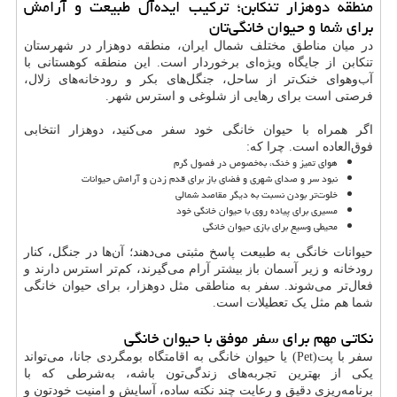
منطقه دوهزار تنکابن؛ ترکیب ایده‌آل طبیعت و آرامش
برای شما و حیوان خانگی‌تان
در میان مناطق مختلف شمال ایران، منطقه دوهزار در شهرستان
تنکابن از جایگاه ویژه‌ای برخوردار است. این منطقه کوهستانی با
آب‌وهوای خنک‌تر از ساحل، جنگل‌های بکر و رودخانه‌های زلال،
فرصتی است برای رهایی از شلوغی و استرس شهر.
اگر همراه با حیوان خانگی خود سفر می‌کنید، دوهزار انتخابی
فوق‌العاده است. چرا که:
هوای تمیز و خنک، به‌خصوص در فصول گرم
نبود سر و صدای شهری و فضای باز برای قدم زدن و آرامش حیوانات
خلوت‌تر بودن نسبت به دیگر مقاصد شمالی
مسیری برای پیاده روی با حیوان خانگی خود
محیطی وسیع برای بازی حیوان خانگی
حیوانات خانگی به طبیعت پاسخ مثبتی می‌دهند؛ آن‌ها در جنگل، کنار
رودخانه و زیر آسمان باز بیشتر آرام می‌گیرند، کم‌تر استرس دارند و
فعال‌تر می‌شوند. سفر به مناطقی مثل دوهزار، برای حیوان خانگی
شما هم مثل یک تعطیلات است.
نکاتی مهم برای سفر موفق با حیوان خانگی
سفر با پت(Pet) یا حیوان خانگی به اقامتگاه بومگردی جانا، می‌تواند
یکی از بهترین تجربه‌های زندگی‌تون باشه، به‌شرطی که با
برنامه‌ریزی دقیق و رعایت چند نکته ساده، آسایش و امنیت خودتون و