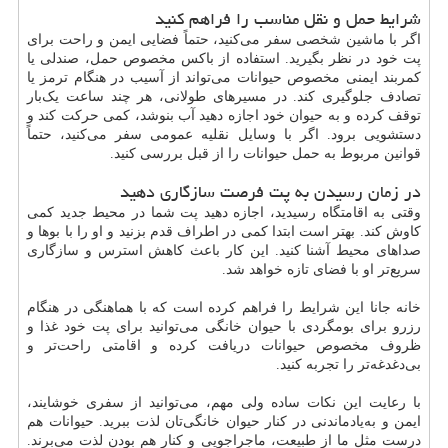
شرایط حمل و نقل مناسب را فراهم کنید
اگر با ماشین شخصی سفر می‌کنید، حتماً فضایی ایمن و راحت برای
پت خود در نظر بگیرید. استفاده از باکس مخصوص حمل، صندلی یا
کمربند ایمنی مخصوص حیوانات می‌تواند از آسیب در هنگام ترمز یا
تصادف جلوگیری کند. در مسیرهای طولانی، هر چند ساعت یک‌بار
توقف کرده و به حیوان خود اجازه دهید آب بنوشد، کمی حرکت کند و
دستشویی برود. اگر با وسایل نقلیه عمومی سفر می‌کنید، حتماً
قوانین مربوط به حمل حیوانات را از قبل بررسی کنید.
در زمان رسیدن به پت فرصت سازگاری دهید
وقتی به اقامتگاه رسیدید، اجازه دهید پت شما در محیط جدید کمی
کاوش کند. بهتر است ابتدا کمی در اطراف قدم بزنید و او را با بوها و
صداهای محیط آشنا کنید. این کار باعث کاهش استرس و سازگاری
سریع‌تر او با فضای تازه خواهد شد.
خانه جانا این شرایط را فراهم کرده است که با هماهنگی در هنگام
رزرو برای بومگردی با حیوان خانگی می‌توانید برای پت خود غذا و
ظروف مخصوص حیوانات دریافت کرده و اقامتی راحت‌تر و
بی‌دغدغه‌تر را تجربه کنید.
با رعایت این نکات ساده ولی مهم، می‌توانید از سفری خوشایند،
ایمن و به‌یادماندنی در کنار حیوان خانگی‌تان لذت ببرید. حیوانات هم
درست مثل ما از طبیعت، ماجراجویی و کنار هم بودن لذت می‌برند.