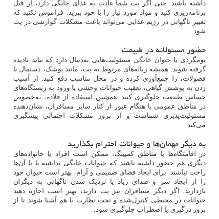
داشته باشید. حتی اگر پت شما عادت به غذای خانگی دارد، از قبل
برنامه‌ریزی کنید و مواد مورد نیاز را با خود ببرید. فراموش نکنید که
تغییر ناگهانی در رژیم غذایی می‌تواند باعث مشکلات گوارشی در پت
شود.
حضور مسئولانه در طبیعت
بومگردی با
حیوان خانگی
مسئولیت‌هایی به‌دنبال دارد که نباید نادیده
گرفته شوند. همیشه زباله‌های مربوط به پت، مانند پوشک، دستمال یا
فضولات، را جمع‌آوری کرده و در محل مناسب دفع کنید. از آسیب
زدن به پوشش گیاهی، تعقیب حیوانات وحشی یا ورود به زیستگاه‌های
حساس طبیعت جلوگیری کنید. همچنین استفاده از قلاده، به‌خصوص
در مناطق عمومی یا هنگام عبور از کنار سایر مسافران، نشان‌دهنده
مسئولیت‌پذیری شماست و از بروز مشکلات احتمالی پیشگیری
می‌کند.
به دیگر مهمان‌ها و حیوانات احترام بگذارید
در اقامتگاه‌ها یا مناطق کمپینگ، ممکن است افراد یا خانواده‌های
دیگری هم حضور داشته باشند که حیوانات خانگی نداشته یا با آن‌ها
راحت نباشند. برای ایجاد فضای صمیمی و آرام، بهتر است حیوان خود
را از ایجاد سر و صدای زیاد یا نزدیک شدن ناگهانی به دیگران
بازدارید. اگر دیگر مسافران نیز پت دارند، بهتر است اجازه دهید
حیوانات در محیطی کنترل‌شده و تحت نظارت با هم آشنا شوند تا از
بروز درگیری یا اضطراب جلوگیری شود.