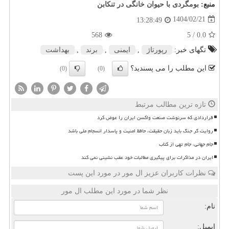
منبع:
بومگردی با حیوان خانگی در تنکابن
1404/02/21
13:28:49
568
/ 5
0.0
تگهای خبر:
رپورتاژ
,
ایمنی
,
برند
,
بهداشت
این مطلب را می پسندید؟
(0)
(0)
تازه ترین مطالب مرتبط
قراردادی که سرنوشت صنعت واکسن ایران را عوض کرد
روایت گر جنگ باید زبان حقیقت، حافظ امنیت و پاسدار انسجام ملی باشد
جام جهانی، جام تهی از کتاب
ایران در مذاکرات برای پیگیری مطالبات خود عقب نشینی نمی کند
نظرات کاربران عزیز ال مور در مورد این پست
نظر شما در مورد این مطلب ال مور
نام:
ایمیل: