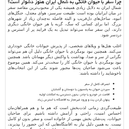
چرا سفر با حیوان خانگی به شمال ایران هنوز دشوار است؟
شمال ایران به دلایل زیادی همیشه یکی از محبوب‌ترین مقاصد سفر
در میان ایرانیان بوده است: طبیعت سرسبز، هوای معتدل، جنگل‌های
انبوه، ساحل‌های دل‌فریب و البته فاصله نه‌چندان زیاد از شهرهای
بزرگ. اما برای کسانی که سگ، گربه یا هر حیوان خانگی دیگری
دارند، این سفر ساده می‌تواند تبدیل به یک فرایند پر از استرس و
دردسر شود.
اغلب هتل‌ها و ویلاهای شخصی، از پذیرش حیوانات خانگی خودداری
می‌کنند. همچنین نبود بومگردی با حیوان خانگی دلیل آن هم می‌تواند
نگرانی از سر و صدا، بهداشت یا واکنش دیگر مهمانان باشد. همچنین
نبود بومگردی با حیوان خانگی کار را سخت‌تر می‌کند. همین موضوع
باعث می‌شود صاحبان پت‌ها مجبور شوند یکی از این انتخاب‌های
ناخوشایند را داشته باشند:
انصراف کامل از سفر
سپردن حیوان به پانسیون یا دوستان و آشنایان
اقامت در خودرو یا چادر، بدون دسترسی به امکانات اولیه
پنهان کردن پت و ورود غیرمجاز به اقامتگاه با استرس زیاد
طبیعت‌گردی زمانی لذت‌بخش است که هم ما و هم همراهان‌مان
احساس امنیت، راحتی و آرامش داشته باشیم. برای صاحبان
حیوانات، پت‌شان بخش مهمی از خانواده است و سفر بدون او کامل
نیست. به همین دلیل نیاز به اقامتگاه‌هایی که این حضور را بپذیرند،