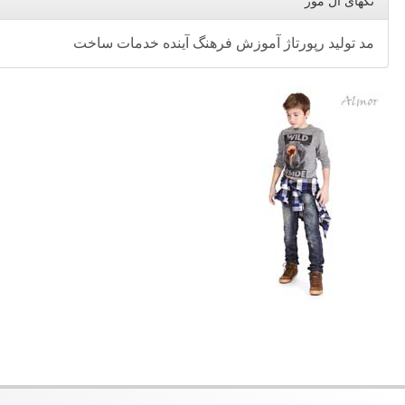
تگهای ال مور
مد
تولید
رپورتاژ
آموزش
فرهنگ
آینده
خدمات
ساخت