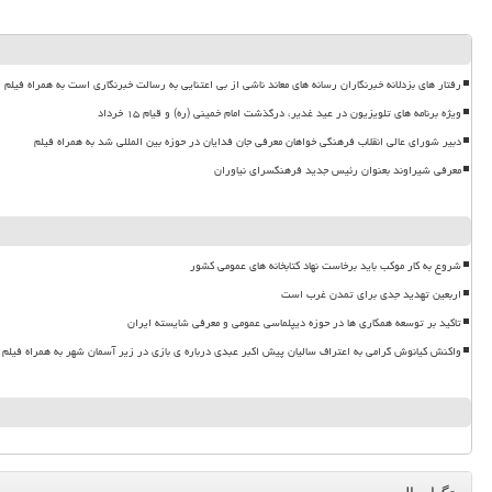
رفتار های بزدلانه خبرنگاران رسانه های معاند ناشی از بی اعتنایی به رسالت خبرنگاری است به همراه فیلم
ویژه برنامه های تلویزیون در عید غدیر، درگذشت امام خمینی (ره) و قیام ۱۵ خرداد
دبیر شورای عالی انقلاب فرهنگی خواهان معرفی جان فدایان در حوزه بین المللی شد به همراه فیلم
معرفی شیراوند بعنوان رئیس جدید فرهنگسرای نیاوران
شروع به کار موکب باید برخاست نهاد کتابخانه های عمومی کشور
اربعین تهدید جدی برای تمدن غرب است
تاکید بر توسعه همکاری ها در حوزه دیپلماسی عمومی و معرفی شایسته ایران
واکنش کیانوش گرامی به اعتراف سالیان پیش اکبر عبدی درباره ی بازی در زیر آسمان شهر به همراه فیلم