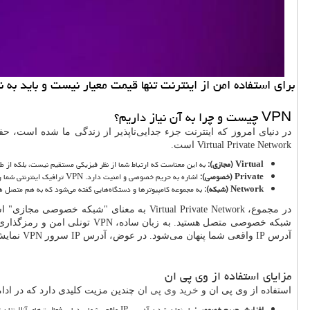
برای استفاده امن از اینترنت تنها قیمت معیار نیست و باید به
VPN
چیست و چرا به آن نیاز داریم؟
در دنیای امروز که اینترنت جزء جدایی‌ناپذیر از زندگی ما شده است، 
Virtual Private Network
است.
Virtual
(مجازی):
به این معناست که ارتباط شما از نظر فیزیکی مستقیم نیست، بلکه از ط
Private
(خصوصی):
اشاره به حریم خصوصی و امنیت دارد.
VPN
ترافیک اینترنتی شما ر
Network
(شبکه):
به مجموعه کامپیوترها و دستگاه‌هایی گفته می‌شود که به هم متصل ه
در مجموع،
Virtual Private Network
به معنای "شبکه خصوصی مجازی" است. 
شبکه خصوصی متصل هستید. به زبان ساده،
VPN
تونلی امن و رمزگذاری 
آدرس
IP
واقعی شما پنهان می‌شود. در عوض، آدرس
IP
سرور
VPN
نمایش 
مزایای استفاده از وی پی ان
استفاده از وی پی ان و
خرید وی پی ان
چندین مزیت کلیدی دارد که در ادام
افزایش حریم خصوصی:
با پنهان شدن آدرس
IP
واقعی شما، ردیابی فعالیت‌های آنلاینتان 