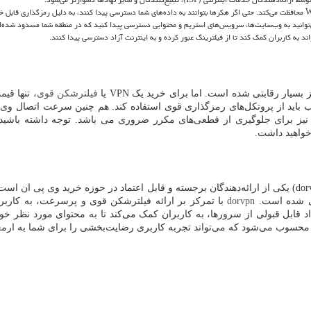
W
محافظت می‌کند. حتی اگر هکرها بتوانند به داده‌های شما دسترسی پیدا کنند، به دلیل رمزگذاری قابل خ
‌توانید به وب‌سایت‌ها، سرویس‌های استریم و محتوایی دسترسی پیدا کنید که در منطقه شما مسدود شده‌ان
ند به کاربران کمک کند تا از فیلترینگ عبور کرده و به اینترنت آزاد دسترسی پیدا کنند.
نیز بسیار رقابتی شده است. اما برای خرید یک
VPN
یا
فیلترشکن قوی
، تنها قی
اید از پروتکل‌های رمزگذاری قوی استفاده کند. هم چنین سرعت اتصال وی پی 
نیز برای جلوگیری از قطعی‌های مکرر ضروری می باشد. توجه داشته باشید ک
خواهید داشت.
dor
) یکی از ارائه‌دهندگان برجسته و قابل اعتماد در حوزه خرید وی پی ان است
ی شده است.
dorvpn
با تمرکز بر ارائه فیلترشکن قوی و پرسرعت، به کاربرا
د قابل قبولی از سرورها، به کاربران کمک می‌کند تا به محتوای مورد نظر خود 
محسوب می‌شود که می‌تواند تجربه کاربری رضایت‌بخشی را برای شما به ارمغا