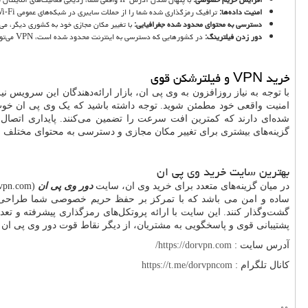
امنیت داده‌ها:
ترافیک رمزگذاری شده شما را از حملات سایبری در شبکه‌های عمومی
i-Fi
دسترسی به محتوای محدود شده جغرافیایی:
با تغییر مکان مجازی خود به کشوری دیگر، می
دور زدن فیلترینگ:
در کشورهایی که دسترسی به اینترنت محدود شده است،
VPN
می‌توا
خرید
VPN
و فیلترشکن قوی
با توجه به نیاز روزافزون به وی پی ان، بازار ارائه‌دهندگان این سرویس 
امنیت واقعی خود مطمئن شوید. توجه داشته باشید که یک وی پی ان خوب ب
شده‌ای دارند که کمترین افت سرعت را تضمین می‌کنند. پایداری اتصال 
گزینه‌های بیشتری برای تغییر مکان مجازی و دسترسی به محتوای مختلف 
بهترین سایت خرید وی پی ان
در میان گزینه‌های متعدد برای خرید وی ان، سایت
دور وی پی ان
(
vpn.com
ساده و امن می باشد که با تمرکز بر حفظ حریم خصوصی شما طراح
گشت‌وگذار کنند. این سایت با ارائه پروتکل‌های رمزگذاری پیشرفته و تعدا
پشتیبانی قوی و پاسخگویی به مشتریان، از دیگر نقاط قوت دور وی پی ان 
آدرس سایت :
https://dorvpn.com
/
کانال تلگرام :
https://t.me/dorvpncom