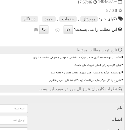
1404/03/09
17:57:46
/ 5
0.0
تگهای خبر:
رپورتاژ
,
خدمات
,
خرید
,
دستگاه
این مطلب را می پسندید؟
(0)
(0)
تازه ترین مطالب مرتبط
تاکید بر توسعه همکاری ها در حوزه دیپلماسی عمومی و معرفی شایسته ایران
زبان فارسی رکن اصلی هویت ملی ماست
نویسنده ای که به دست رهبر شهید انقلاب ملبس و معمم شد
شروع به کار موکب باید برخاست نهاد کتابخانه های عمومی کشور
نظرات کاربران عزیز ال مور در مورد این پست
نام:
ایمیل: