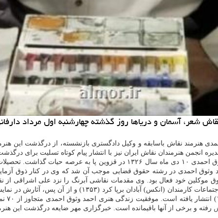
ش شعر، آسمان و دریاها روز گذشته چهارشنبه اول مرداد دارفانی
هنرمند نقاش باسابقه و وکیل دادگستری بازنشسته، از درگذشت این هنرمند 
یره انجمن هنرمندان نقاش ایران نیز با انتشار پیام کوتاه تسلیت برای درگذش
برگزاری مراسم خاکسپاری و یادبود وی متعاقبا اعلام خواهد شد. احمد وثوق احمدی ۱۰
مد وثوق احمدی در رشته حقوق قضایی موجب آن شد که وی در کنار ذوق آزمای
صنعتی بهره گرفت. این هنرمند نخستین نمایشگاه انفرادی خودرا د
رفته و برخی از آنها باقیمانده است. خبرگزاری مهر ضایعه درگذشت این هنرمن