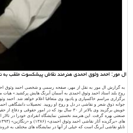
ال مور: احمد وثوق احمدی هنرمند نقاش پیشکسوت ملقب به نقا
به گزارش ال مور به نقل از مهر، صفحه رسمی و شخصی احمد وثوق احمدی 
روح بلند استاد احمد وثوق احمدی به آسمان آبرنگ هایش پرکشید.» هیات مد
جوانه ذوق شعر و نقاشی در دل و روح او رویید. تحصیلات دانشگاهی اح
خویش برگزیند وی بالاتر از ۳۰ سال بود که در امور حقوقی و دفاع از حقوق موکلین خود فعال بود. وی مقدمات نقاشی آبرنگ را نزد علی اشراقی از نقاشان مکتب کمال الملک آموخت (۱۳۵۰) و بعداً از
تابلو نقاشی آبرنگ است که خیلی از آنها در نمایشگاه های مختلف به
فروش