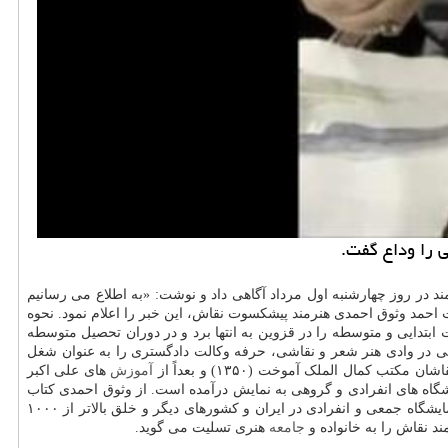
 را وداع گفت.
در روز چهارشنبه اول مرداد آگاهی داد و نوشت: «به اطلاع می رسانیم
ت احمد وثوق احمدی هنرمند پیشکسوت نقاش، این خبر را اعلام نمود. نحوه
 دی ماه سال ۱۳۲۶ در قزوین پا به عرصه حیات گذاشت. تحصیلات ابتدایی و متوسطه را در قزوین به انتها برد و در دوران تحصیل متوسطه
ی در وادی هنر شعر و نقاشی، حرفه وکالت دادگستری را به عنوان شغل
آموزش
های علی اکبر
ر تالار اجتماعات کارمندان (انکس) آبادان برپا کرد (۱۳۵۳) و از آن پس، آثارش در نمایشگاه های انفرادی و گروهی به نمایش درآمده است. از وثوق احمدی کتاب
های «برگزیده آثار نقاشی احمد وثوق احمدی» (۱۳۸۶) و «رنگاژین» (۱۳۹۳) انتشار یافته است. موفقیت زندگی هنری احمد وثوق احمدی متجاوز از ۷۰ نمایشگاه جمعی و انفرادی در ایران و کشورهای دیگر و خلق بالاتر از ۱۰۰۰
د نقاش را به خانواده و
جامعه
هنری تسلیت می گوید.