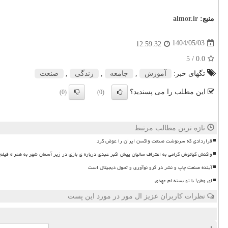
منبع:
almor.ir
1404/05/03
12:59:32
/ 5
0.0
تگهای خبر:
آموزش
,
جامعه
,
زندگی
,
صنعت
این مطلب را می پسندید؟
(0)
(0)
تازه ترین مطالب مرتبط
قراردادی که سرنوشت صنعت واکسن ایران را عوض کرد
واکنش کیانوش گرامی به اعتراف سالیان پیش اکبر عبدی درباره ی بازی در زیر آسمان شهر به همراه فیلم
آینده صنعت چاپ و نشر در گرو نوآوری و تحول دیجیتال است
ای وطن! با تو بسته ام عهدی
نظرات کاربران عزیز ال مور در مورد این پست