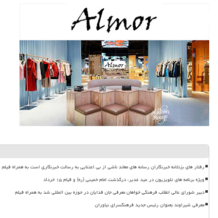
رفتار های بزدلانه خبرنگاران رسانه های معاند ناشی از بی اعتنایی به رسالت خبرنگاری است به همراه فیلم
ویژه برنامه های تلویزیون در عید غدیر، درگذشت امام خمینی (ره) و قیام ۱۵ خرداد
دبیر شورای عالی انقلاب فرهنگی خواهان معرفی جان فدایان در حوزه بین المللی شد به همراه فیلم
معرفی شیراوند بعنوان رئیس جدید فرهنگسرای نیاوران