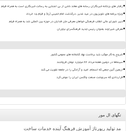
رفتار های بزدلانه خبرنگاران رسانه های معاند ناشی از بی اعتنایی به رسالت خبرنگاری است به همراه فیلم
ویژه برنامه های تلویزیون در عید غدیر، درگذشت امام خمینی (ره) و قیام ۱۵ خرداد
دبیر شورای عالی انقلاب فرهنگی خواهان معرفی جان فدایان در حوزه بین المللی شد به همراه فیلم
معرفی شیراوند بعنوان رئیس جدید فرهنگسرای نیاوران
شروع به کار موکب باید برخاست نهاد کتابخانه های عمومی کشور
سینماها در دومین هفته مرداد ۴۴ میلیارد تومان فروختند
اربعین آئین جمعی که انسجام، امید و آزادگی را در جامعه تقویت می کند
قراردادی که سرنوشت صنعت واکسن ایران را عوض کرد
تگهای ال مور
مد
تولید
رپورتاژ
آموزش
فرهنگ
آینده
خدمات
ساخت