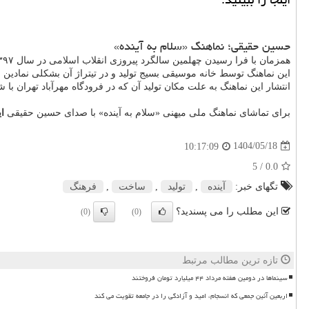
حسین حقیقی؛ نماهنگ «سلام به آینده»
همزمان با فرا رسیدن چهلمین سالگرد پیروزی انقلاب اسلامی در سال ۱۳۹۷ بود که نماهنگ ملی میهنی «سلام به آینده» با صدای حسین حقیقی در دسترس مخاطبان قرار گرفت.
این نماهنگ توسط خانه موسیقی بسیج تولید و در تیتراژ آن بشکلی نمادین ا
انتشار این نماهنگ به علت مکان تولید آن که در فرودگاه مهرآباد تهران با
برای تماشای نماهنگ ملی میهنی «سلام به آینده» با صدای حسین حقیقی
ای
1404/05/18
10:17:09
/ 5
0.0
تگهای خبر:
آینده
,
تولید
,
ساخت
,
فرهنگ
این مطلب را می پسندید؟
(0)
(0)
تازه ترین مطالب مرتبط
سینماها در دومین هفته مرداد ۴۴ میلیارد تومان فروختند
اربعین آئین جمعی که انسجام، امید و آزادگی را در جامعه تقویت می کند