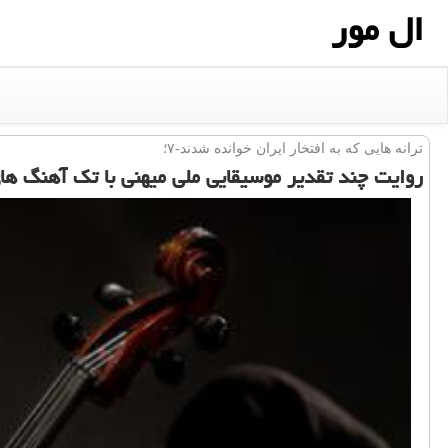
ال مور
ترانه هایی كه به افتخار ایران خوانده شدند-۷؛
روایت چند تقدیر موسیقایی ملی میهنی با تک آهنگ های ۲ نفره همراه شو