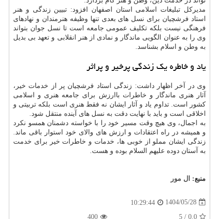
تواند در خدمت دین، وطن و هنر گام بردارد.
مدیرکل تبلیغات اسلامی استان اصفهان افزود: تبیین زندگی و هنر
استاد فرشچیان برای نسل های بعدی تنها وظیفه هنرمندان و نهادهای
فرهنگی نیست بلکه تکلیف عمومی جامعه است تا نسل جوان بتواند
وی را به عنوان الگویی ماندگار و نمادی از هنر انقلابی و تعهد بی بدیل
به وطن و اسلام بشناسد.
یاد و خاطره یک زندگی پرخیر و پراثر
وی در آخر اظهار داشت: زندگی استاد فرشچیان پر از خدمات خیر،
آثار هنری ماندگار و خاطرات باارزش برای جامعه هنری و اسلامی
کشور است. تداوم یاد و آثار ایشان نه فقط هنری است بلکه تربیتی و
اخلاقی است و باید با نهایت دقت به نسل های آینده منتقل شود.
به اجمال، وی هیچ وقت مسیر خود را با خواسته دشمنان همسو نکرد
و همیشه در راه اعتقادات و ارزش های والای خود استوار باقی ماند.
زندگی ایشان مملو از خوبی ها، خدمات و خاطرات خیر برای خدمت
به آستان دوده علیهم السلام بوده و هست.
منبع:
ال مور
1404/05/28
10:29:44
400
/ 5
0.0