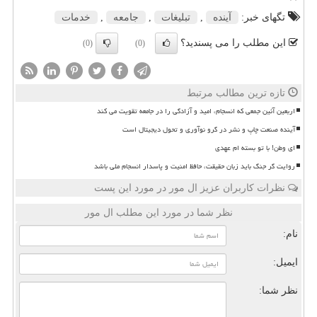
تگهای خبر:
آینده
,
تبلیغات
,
جامعه
,
خدمات
این مطلب را می پسندید؟
(0)
(0)
تازه ترین مطالب مرتبط
اربعین آئین جمعی که انسجام، امید و آزادگی را در جامعه تقویت می کند
آینده صنعت چاپ و نشر در گرو نوآوری و تحول دیجیتال است
ای وطن! با تو بسته ام عهدی
روایت گر جنگ باید زبان حقیقت، حافظ امنیت و پاسدار انسجام ملی باشد
نظرات کاربران عزیز ال مور در مورد این پست
نظر شما در مورد این مطلب ال مور
نام:
ایمیل:
نظر شما: