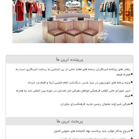
پربیننده ترین ها
رفتار های بزدلانه خبرنگاران رسانه های معاند ناشی از بی اعتنایی به رسالت خبرنگاری است به
همراه فیلم
ویژه برنامه های تلویزیون در عید غدیر، درگذشت امام خمینی (ره) و قیام ۱۵ خرداد
دبیر شورای عالی انقلاب فرهنگی خواهان معرفی جان فدایان در حوزه بین المللی شد به همراه
فیلم
معرفی شیراوند بعنوان رئیس جدید فرهنگسرای نیاوران
پربحث ترین ها
شروع به کار موکب باید برخاست نهاد کتابخانه های عمومی کشور
سینماها در دومین هفته مرداد ۴۴ میلیارد تومان فروختند