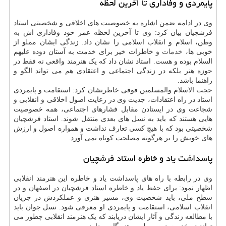
پایمردی و وفاداری تا آخرین لحظه
وی در ادامه ضمن اشاره به خصوصیت های اخلاقی و شخصیتی استاد
فرشچیان بیان کرد: وی تا آخرین لحظه عمر خود وفاداری اش به
وطن، اسلام و انقلاب اسلامی را نشان داد. زندگی ایشان مملو از
خوبی ها،
خدمات
و خاطرات خیر برای خدمت به آستان دوده علیهم
السلام بوده و هست. استاد نشان داد که یک هنرمند واقعی نه فقط در
حوزه هنر بلکه در زندگی اجتماعی و اعتقادی هم می تواند الگو و
راهنما باشد.
حجت الاسلام والمسلمین فوقی خاطرنشان کرد: استقامت و پایمردی
استاد در راه اعتقادات، جدیت وی در رعایت اصول اخلاقی و انقلابی و
شجاعت وی در ایستادن مقابل فشارهای اجتماعی، همه خصوصیت
هایی هستند که باید به نسل های بعدی منتقل شوند. استاد فرشچیان
شخصیتی بود که با هیچ کسی تعارف نداشت و همواره اصول و ارزش
های خویش را بر هرگونه مصلحت کوتاه نمی آورد.
پاسداشت یاد و خاطره استاد فرشچیان
وی در رابطه با راه های پاسداشت یاد و خاطره این هنرمند انقلابی
اظهار نمود: برای حفظ یاد و خاطره استاد فرشچیان در اصفهان و در
سطح ملی، باید شخصیت وی، مسیر هنری و عملکردش در جریان
انقلاب اسلامی، استقامت و پایمردی او معرفی شود. نسل جوان باید
با مطالعه زندگی و آثار ایشان دریابند که یک هنرمند انقلابی چطور می