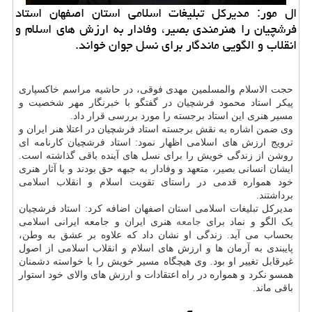
ال مور: مدیرکل تبلیغات اسلامی استان اصفهان استاد
فرشچیان را هنرمندی بصیر، وفادار به ارزش های اسلام و
انقلاب و الگویی ماندگار برای نسل جوان خواند.
حجت الاسلام والمسلمین مهدی فوقی، در حاشیه مراسم خاکسپاری
پیکر استاد محمود فرشچیان در گفتگو با خبرنگار مهر شخصیت و
مسیر هنری این استاد برجسته را مورد بررسی قرار داد.
وی ضمن اشاره به نقش برجسته استاد فرشچیان در اعتلا هنر ایران و
ترویج ارزش های اسلامی اظهار نمود: استاد فرشچیان کارنامه ای
روشن از زندگی خویش را برای نسل های آینده باقی گذاشته است.
ایشان انسانی بصیر، متعهد و وفادار به جبهه حق بودند و با آثار هنری
خود همواره قدمی در راستای تقویت اسلام و انقلاب اسلامی
برداشتند.
مدیرکل تبلیغات اسلامی استان اصفهان اضافه کرد: استاد فرشچیان
یک الگو و نماد برای
جامعه
هنری ایران و جامعه ایرانی اسلامی
بحساب می آید. زندگی او نشان داد که علاوه بر عشق به وطن،
پایبندی به آرمان ها و ارزش های اسلام و انقلاب اسلامی از اصول
غیرقابل تغییر او بود. وی هیچگاه مسیر خویش را با خواسته دشمنان
همسو نکرد و همواره در راه اعتقادات و ارزش های والای خود استوار
باقی ماند.