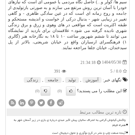
سیم ها/ کولر و...) حاصل نگاه مردمی یا عمومی ای است که نیازهای
خودرا با آسان ترین روش مرتفع می سازند و به صورتی بازتولیدی از
جامعه
و روح زمانه ای است که در عین سادگی ظاهری - و گاهی
تغییر در زیبایی شهر - بدنبال درکی از خواست و اندیشه مستحکم و
طبقه اکثریت است که مواقعی در های وهوی و زرق و برق زندگی
شهری نادیده گرفته می شود.» علاقمندان برای بازدید از نمایشگاه
می توانند تا ششم شهریور ساعت ۱۰ تا ۱۸ به نگارخانه هنر (گالری
۱) فرهنگسرای ارسباران واقع در خیابان شریعتی، بالاتر از پل
سیدخندان، خیابان جلفا مراجعه نمایند.
1404/05/30
21:34:18
391
/ 5
0.0
تگهای خبر:
آموزش
,
تولید
,
جامعه
,
زندگی
این مطلب را می پسندید؟
(0)
(0)
تازه ترین مطالب مرتبط
واکنش کیانوش گرامی به اعتراف سالیان پیش اکبر عبدی درباره ی بازی در زیر آسمان شهر به
همراه فیلم
آینده صنعت چاپ و نشر در گرو نوآوری و تحول دیجیتال است