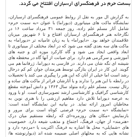
بسمت حرم در فرهنگسرای ارسباران افتتاح می گردد.
به گزارش ال مور به نقل از روابط عمومی فرهنگسرای ارسباران،
نمایشگاه ماکت های مینیاتوری (دیوراما) با عنوان «به سمت حرم»
شامل آثار مسلم علم زاده، روز جمعه ۳۱ مرداد ساعت ۱۶ در
نگارخانه هنر فرهنگسرای ارسباران افتتاح و تا ۶ شهریور میزبان
علاقمندان خواهد بود. «دایوراما» یا به زبان عامیانه تر «دیوراما» به
ماکت های سه بعدی گفته می شود که در ابعاد مختلف از مینیاتوری تا
ابعاد واقعی ایجاد می شود و گاه کارکرد موزه ای و جنبه های
آموزشی و سرگرمی هم دارد. برای صیانت از آنها گاه در محفظه های
شیشه ای نگه شان می دارند. در فارسی به دیوراما، ژرفانما هم می
گویند. این کار در ایران بتازگی توسط هنرمندان جوان کم کم درحال
رشد است اما خیلی از آنان که این هنر را پیگیری می کنند یا تحصیلات
در رابطه با این هنر را ندارند و یا آثارشان فراتر از ماکت های ساده و
رئال نیست. مسلم علم زاده متولد سال ۱۳۶۳ و دانش آموخته مقطع
کارشناسی گرافیک و کارشناسی ارشد تصویرسازی است. او با ورود
به عرصه دیوراما تلاش دارد مفاهیم ارزشی را با هنری نوین به
مخاطبان امروز ارائه نماید. در بیانیه این نمایشگاه آمده است:
«نمایشگاه «به سمت حرم» فرصتی کوتاه است برای مرور و
بازنمایش «مکان های روزمره»ای که رابطه مستقیم میان درک
«هنرمند» از جهان، فرهنگ، اجتماع و مذهب شیعه دارد. خصوصیت
های «شمایلی» محل ها اشاره به
فرهنگ
اکثریت یا «مردم» دارد و
نشانه هایی که به محلهای اصلی ضمیمه شده اند (دیوارنوشته ها/