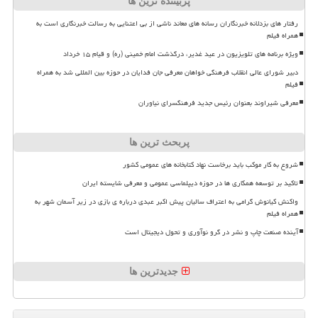
پربیننده ترین ها
رفتار های بزدلانه خبرنگاران رسانه های معاند ناشی از بی اعتنایی به رسالت خبرنگاری است به
همراه فیلم
ویژه برنامه های تلویزیون در عید غدیر، درگذشت امام خمینی (ره) و قیام ۱۵ خرداد
دبیر شورای عالی انقلاب فرهنگی خواهان معرفی جان فدایان در حوزه بین المللی شد به همراه
فیلم
معرفی شیراوند بعنوان رئیس جدید فرهنگسرای نیاوران
پربحث ترین ها
شروع به کار موکب باید برخاست نهاد کتابخانه های عمومی کشور
تاکید بر توسعه همکاری ها در حوزه دیپلماسی عمومی و معرفی شایسته ایران
واکنش کیانوش گرامی به اعتراف سالیان پیش اکبر عبدی درباره ی بازی در زیر آسمان شهر به
همراه فیلم
آینده صنعت چاپ و نشر در گرو نوآوری و تحول دیجیتال است
جدیدترین ها