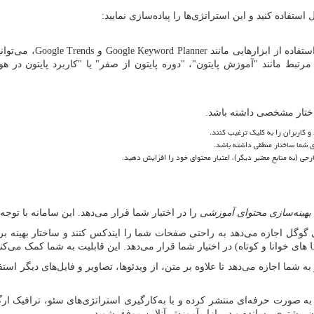
ستفاده کنید و این استراتژی‌ها را پیاده‌سازی نمایید:
فاده از ابزارهایی مانند
Google Keyword Planner
و
Google Trends
، می‌توان
مرتبط مانند "آموزش پایتون"، "دوره پایتون از صفر" یا "کاربرد پایتون در ه
اختار مشخصی داشته باشد.
 کاربران را به کلیک ترغیب کنند.
ی شما ساختار منطقی داشته باشد.
ی (به منابع معتبر دیگر)، اعتبار محتوای خود را افزایش دهید.
بهینه‌سازی محتوای آموزشی
را در اختیار شما قرار می‌دهد. این سامانه با تو
وگل اجازه می‌دهد به راحتی صفحات شما را ایندکس کنند و ساختار بهینه برا
های خوانا و کوتاه) در اختیار شما قرار می‌دهد. این قابلیت به شما کمک می‌کن
 شما اجازه می‌دهد تا علاوه بر متن، از ویدئوها، تصاویر و فایل‌های دیگر استفا
 به صورت حرفه‌ای منتشر کرده و با به‌کارگیری استراتژی‌های سئو، ترافیک ار
 بیشتری رسانده و در بازار آموزش آنلاین موفق شوید.