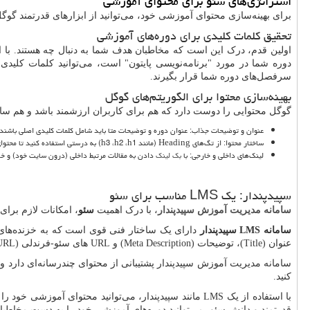
استراتژی‌های سئو برای محتوای آموزشی
برای بهینه‌سازی محتوای آموزشی خود، می‌توانید از ابزارهای قدرتمند گوگل ا
تحقیق کلمات کلیدی برای دوره‌های آموزشی
اولین قدم، درک این است که مخاطبان هدف شما به دنبال چه هستند. با است
دوره شما در مورد "برنامه‌نویسی پایتون" است، می‌توانید کلمات کلیدی 
سرفصل‌های دوره شما قرار بگیرند.
بهینه‌سازی محتوا برای الگوریتم‌های گوگل
گوگل محتوایی را دوست دارد که هم برای کاربران ارزشمند باشد و هم س
عنوان و توضیحات جذاب: عنوان دوره و توضیحات متا باید شامل کلمات کلیدی اصلی باشند و
ساختار محتوا: از تگ‌های
Heading
(مانند
h1
،
h2
،
h3
) به درستی استفاده کنید تا محتوا
لینک‌های داخلی و خارجی: با
بک لینک
دادن به مقالات مرتبط داخلی (درون سایت خود) و خارج
سپیدپندار: یک
LMS
مناسب برای سئو
سامانه مدیریت آموزش سپیدپندار
، با درک اهمیت
سئو
، امکانات لازم برای
سامانه
LMS
سپیدپندار
دارای یک ساختار فنی قوی است که به خزنده‌های گ
عنوان (
Title
)، توضیحات (
Meta Description
) و
URL
های سئو-فرندلی (
URL
سامانه مدیریت آموزش سپیدپندار پشتیبانی از محتوای چندرسانه‌ای دارد و به
کنید.
با استفاده از یک
LMS
مانند سپیدپندار، می‌توانید محتوای آموزشی خود را
قدرتمند و دانش سئو، می‌توانید دوره‌های آموزشی خود را به دست مخاطبان