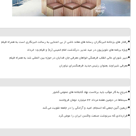
رفتار های بزدلانه خبرنگاران رسانه های معاند ناشی از بی اعتنایی به رسالت خبرنگاری است به همراه فیلم
ویژه برنامه های تلویزیون در عید غدیر، درگذشت امام خمینی (ره) و قیام ۱۵ خرداد
دبیر شورای عالی انقلاب فرهنگی خواهان معرفی جان فدایان در حوزه بین المللی شد به همراه فیلم
معرفی شیراوند بعنوان رئیس جدید فرهنگسرای نیاوران
شروع به کار موکب باید برخاست نهاد کتابخانه های عمومی کشور
سینماها در دومین هفته مرداد ۴۴ میلیارد تومان فروختند
اربعین آئین جمعی که انسجام، امید و آزادگی را در جامعه تقویت می کند
قراردادی که سرنوشت صنعت واکسن ایران را عوض کرد