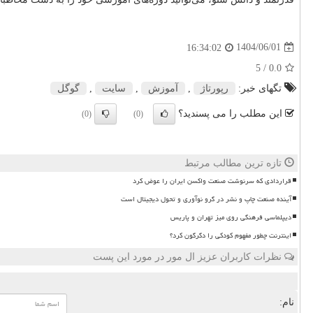
1404/06/01
16:34:02
/ 5
0.0
تگهای خبر:
رپورتاژ
,
آموزش
,
سایت
,
گوگل
این مطلب را می پسندید؟
(0)
(0)
تازه ترین مطالب مرتبط
قراردادی که سرنوشت صنعت واکسن ایران را عوض کرد
آینده صنعت چاپ و نشر در گرو نوآوری و تحول دیجیتال است
دیپلماسی فرهنگی روی میز تهران و پاریس
اینترنت چطور مفهوم کودکی را دگرگون کرد؟
نظرات کاربران عزیز ال مور در مورد این پست
نام: