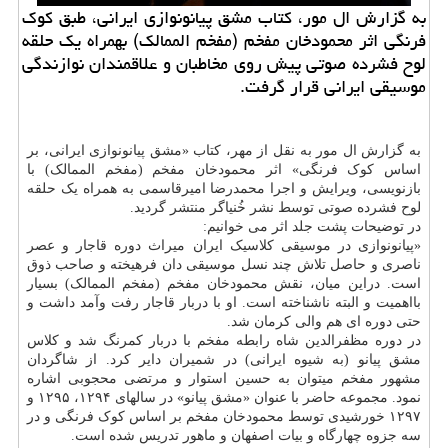
به گزارش ال مور، کتاب مشق پیانونوازی ایرانی، طبق کوک
فرنگی اثر محمودخان مفخم (مفخم الممالک) بهمراه یک حلقه
لوح فشرده صوتی پیش روی مخاطبان و علاقمندان نوازندگی
موسیقی ایرانی قرار گرفت.
به گزارش ال مور به نقل از مهر، کتاب «مشق پیانونوازی ایرانی، بر
اساس کوک فرنگی» اثر محمودخان مفخم (مفخم الممالک) با
بازنویسی، ویرایش و اجرا محمدرضا امیرقاسمی به همراه یک حلقه
لوح فشرده صوتی توسط نشر خُنیاگر منتشر گردید.
در توضیحات پشت جلد اثر می خوانیم:
«پیانونوازی در موسیقی کلاسیک ایران میراث دوره قاجار و عصر
ناصری و حاصل تلاش چند نسل موسیقی دان فرهیخته و صاحب ذوق
است. دراین میان، نقش محمودخان مفخم (مفخم الممالک) بسیار
بااهمیت و البته ناشناخته است. او با دربار قاجار رفت وآمد داشت و
حتی دوره ای هم والی کرمان شد.
در دوره مظفرالدین شاه رابطه مفخم با دربار کمرنگ شد و کلاس
مشق پیانو (به شیوه ایرانی) در شمیران دایر کرد. از شاگردان
مشهور مفخم میتوان به حسین استوار و مرتضی محجوبی اشاره
نمود. مجموعه حاضر با عنوان «مشق پیانو» در سالهای ۱۲۹۴، ۱۲۹۵ و
۱۲۹۷ خورشیدی توسط محمودخان مفخم بر اساس کوک فرنگی و در
سه جزوه چهارگاه و بیات اصفهان و ماهور تدریس شده است.