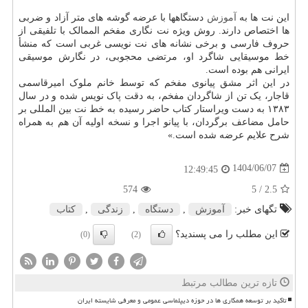
این نت ها به
آموزش
دستگاهها با عرضه گوشه های متر آزاد و ضربی
ها اختصاص دارند. روش ویژه نت نگاری مفخم الممالک با تلفیقی از
حروف فارسی و برخی نشانه های نت نویسی غربی است که منشأ
خط موسیقایی شاگرد او، مرتضی محجوبی، در نگارش موسیقی
ایرانی هم بوده است.
در این اثر مشق پیانوی مفخم که توسط خانم ملوک امیرقاسمی
قاجار، یک تن از شاگردان مفخم، به دقت پاک نویس شده و در سال
۱۳۸۳ به دست ویراستار کتاب حاضر رسیده به خط نت بین المللی بر
حامل مضاعف برگردان، با پیانو اجرا و نسخه اولیه آن هم به همراه
شرح علایم عرضه شده است.»
1404/06/07
12:49:45
574
/ 5
2.5
تگهای خبر:
آموزش
,
دستگاه
,
زندگی
,
كتاب
این مطلب را می پسندید؟
(0)
(2)
تازه ترین مطالب مرتبط
تاکید بر توسعه همکاری ها در حوزه دیپلماسی عمومی و معرفی شایسته ایران