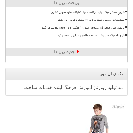
پربحث ترین ها
شروع به کار موکب باید برخاست نهاد کتابخانه های عمومی کشور
سینماها در دومین هفته مرداد ۴۴ میلیارد تومان فروختند
اربعین آئین جمعی که انسجام، امید و آزادگی را در جامعه تقویت می کند
قراردادی که سرنوشت صنعت واکسن ایران را عوض کرد
جدیدترین ها
تگهای ال مور
مد
تولید
رپورتاژ
آموزش
فرهنگ
آینده
خدمات
ساخت