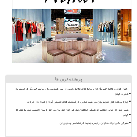
پربیننده ترین ها
رفتار های بزدلانه خبرنگاران رسانه های معاند ناشی از بی اعتنایی به رسالت خبرنگاری است به
همراه فیلم
ویژه برنامه های تلویزیون در عید غدیر، درگذشت امام خمینی (ره) و قیام ۱۵ خرداد
دبیر شورای عالی انقلاب فرهنگی خواهان معرفی جان فدایان در حوزه بین المللی شد به همراه
فیلم
معرفی شیراوند بعنوان رئیس جدید فرهنگسرای نیاوران