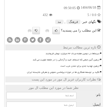
1404/06/18
09:50:05
432
/ 5
0.0
تگهای خبر:
فرهنگ
,
مد
این مطلب را می پسندید؟
(0)
(0)
تازه ترین مطالب مرتبط
سینماها در دومین هفته مرداد ۴۴ میلیارد تومان فروختند
اربعین آئین جمعی که انسجام، امید و آزادگی را در جامعه تقویت می کند
اربعین تهدید جدی برای تمدن غرب است
تاکید بر توسعه همکاری ها در حوزه دیپلماسی عمومی و معرفی شایسته ایران
نظرات کاربران عزیز ال مور در مورد این پست
نظر شما در مورد این مطلب ال مور
نام:
ایمیل: