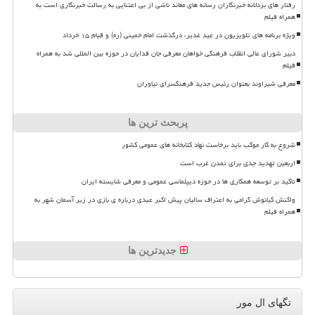
رفتار های بزدلانه خبرنگاران رسانه های معاند ناشی از بی اعتنایی به رسالت خبرنگاری است به
همراه فیلم
ویژه برنامه های تلویزیون در عید غدیر، درگذشت امام خمینی (ره) و قیام ۱۵ خرداد
دبیر شورای عالی انقلاب فرهنگی خواهان معرفی جان فدایان در حوزه بین المللی شد به همراه
فیلم
معرفی شیراوند بعنوان رئیس جدید فرهنگسرای نیاوران
پربحث ترین ها
شروع به کار موکب باید برخاست نهاد کتابخانه های عمومی کشور
اربعین تهدید جدی برای تمدن غرب است
تاکید بر توسعه همکاری ها در حوزه دیپلماسی عمومی و معرفی شایسته ایران
واکنش کیانوش گرامی به اعتراف سالیان پیش اکبر عبدی درباره ی بازی در زیر آسمان شهر به
همراه فیلم
جدیدترین ها
تگهای ال مور