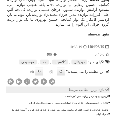
کمانچه، حسین رضایی نیا نوازنده دف، پاشا هنجنی نوازنده نی،
مسعود آرامش نوازنده سنتور، عرفان حسینی نوازنده کمانچه آلتو،
علی اکبرزاده نوازنده بندیر، فرزاد محمدنژاد نوازنده تار، عود، بم تار،
اردشیر کامکار تک نواز کمانچه، حسین بهروزی نیا تک نواز بربت
گروه اجرائی این آلبوم را می سازند.
منبع:
almor.ir
1404/06/19
10:35:19
406
/ 5
0.0
تگهای خبر:
دیجیتال
,
كلاسیك
,
مد
,
موسیقی
این مطلب را می پسندید؟
(0)
(0)
تازه ترین مطالب مرتبط
اربعین تهدید جدی برای تمدن غرب است
تاکید بر توسعه همکاری ها در حوزه دیپلماسی عمومی و معرفی شایسته ایران
واکنش کیانوش گرامی به اعتراف سالیان پیش اکبر عبدی درباره ی بازی در زیر آسمان شهر به
همراه فیلم