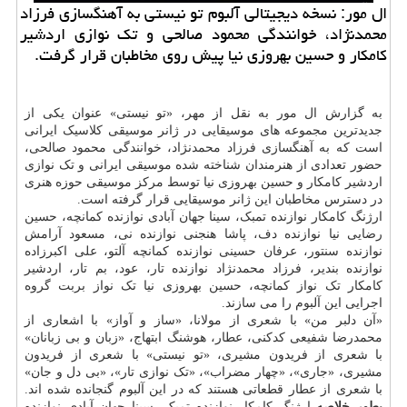
ال مور: نسخه دیجیتالی آلبوم تو نیستی به آهنگسازی فرزاد
محمدنژاد، خوانندگی محمود صالحی و تک نوازی اردشیر
کامکار و حسین بهروزی نیا پیش روی مخاطبان قرار گرفت.
به گزارش ال مور به نقل از مهر، «تو نیستی» عنوان یکی از
جدیدترین مجموعه های موسیقایی در ژانر موسیقی کلاسیک ایرانی
است که به آهنگسازی فرزاد محمدنژاد، خوانندگی محمود صالحی،
حضور تعدادی از هنرمندان شناخته شده موسیقی ایرانی و تک نوازی
اردشیر کامکار و حسین بهروزی نیا توسط مرکز موسیقی حوزه هنری
در دسترس مخاطبان این ژانر موسیقایی قرار گرفته است.
ارژنگ کامکار نوازنده تمبک، سینا جهان آبادی نوازنده کمانچه، حسین
رضایی نیا نوازنده دف، پاشا هنجنی نوازنده نی، مسعود آرامش
نوازنده سنتور، عرفان حسینی نوازنده کمانچه آلتو، علی اکبرزاده
نوازنده بندیر، فرزاد محمدنژاد نوازنده تار، عود، بم تار، اردشیر
کامکار تک نواز کمانچه، حسین بهروزی نیا تک نواز بربت گروه
اجرایی این آلبوم را می سازند.
«آن دلبر من» با شعری از مولانا، «ساز و آواز» با اشعاری از
محمدرضا شفیعی کدکنی، عطار، هوشنگ ابتهاج، «زبان و بی زبانان»
با شعری از فریدون مشیری، «تو نیستی» با شعری از فریدون
مشیری، «جاری»، «چهار مضراب»، «تک نوازی تار»، «بی دل و جان»
با شعری از عطار قطعاتی هستند که در این آلبوم گنجانده شده اند.
بطور خلاصه
ارژنگ کامکار نوازنده تمبک، سینا جهان آبادی نوازنده