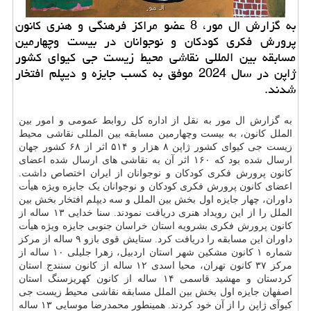
به گزارش ال مور، 8 عضو مراکز فرهنگی و هنری کانون
پرورش فکری کودکان و نوجوانان در بیست وچهارمین
مسابقه بین المللی نقاشی محیط زیست جی کیوای کشور
ژاپن در سال 2024 موفق به کسب جایزه و دیپلم افتخار
شدند.
به گزارش ال مور به نقل از اداره کل روابط عمومی و امور بین
الملل کانون، به بیست وچهارمین مسابقه بین المللی نقاشی محیط
زیست جی کیوای کشور ژاپن ۸ هزار و ۵۱۴ اثر از ۶۸ کشور جهان
ارسال شده بود که ۱۶۰ اثر آن به نقاشی های ارسال شده اعضای
کانون پرورش فکری کودکان و نوجوانان از ایران اختصاص داشت.
اعضای کانون پرورش فکری کودکان و نوجوانان یک جایزه ویژه هیأت
داوران، چهار جایزه اول بخش بین الملل و سه دیپلم افتخار بخش بین
الملل را از این رویداد هنری دریافت نمودند. سنا خدایی ۱۳ ساله از
کانون پرورش فکری بشرویه استان خراسان جنوبی جایزه ویژه هیأت
داوران این مسابقه را دریافت کرد. ستایش قوی بازو ۹ ساله از مرکز
شماره ۱ کانون مشکین شهر استان اردبیل، زهرا جلیلی ۱۰ ساله از
مرکز ۳۷ کانون تهران، محیا اسدی ۱۲ ساله از کانون سنندج استان
کردستان و مهشید قاسمی ۱۴ ساله از کانون کهریزسنگ استان
اصفهان جایزه اول بخش بین الملل مسابقه نقاشی محیط زیست جی
کیوآی ژاپن را از آن خود کردند. همینطور محمدرضا موسایی ۱۳ ساله