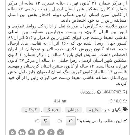
از مرکز شماره ۲۱ کانون تهران، حنانه نصیری ۱۳ ساله از مرکز
شماره ۲ کانون مشکین شهر استان اردبیل و زینب رحیمی ۱۴ ساله
از کانون نمین استان اردبیل همگی دیپلم افتخار بخش بین الملل
مسابقه ژاپن را به خود اختصاص دادند.
بطور خلاصه، به گزارش ال مور به نقل از اداره کل روابط عمومی و
امور بین الملل کانون، به بیست وچهارمین مسابقه بین المللی
نقاشی محیط زیست جی کیوای کشور ژاپن ۸ هزار و ۵۱۴ اثر از ۶۸
کشور جهان ارسال شده بود که ۱۶۰ اثر آن به نقاشی های ارسال
شده اعضاء کانون پرورش فکری خردسالان و نوجوانان از ایران
اختصاص داشت. ستایش قوی بازو ۹ ساله از مرکز شماره ۱ کانون
مشکین شهر استان اردبیل، زهرا جلیلی ۱۰ ساله از مرکز ۳۷ کانون
تهران، محیا اسدی ۱۲ ساله از کانون سنندج استان کردستان و مهشید
قاسمی ۱۴ ساله از کانون کهریزسنگ استان اصفهان جایزه اول بخش
بین الملل مسابقه نقاشی محیط زیست جی کیوآی ژاپن را از آن خود
کردند.
1404/07/02
09:55:35
414
/ 5
0.0
تگهای خبر:
جایزه
,
جوانان
,
فرهنگ
,
كودكان
این مطلب را می پسندید؟
(0)
(0)