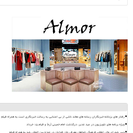
رفتار های بزدلانه خبرنگاران رسانه های معاند ناشی از بی اعتنایی به رسالت خبرنگاری است به همراه فیلم
ویژه برنامه های تلویزیون در عید غدیر، درگذشت امام خمینی (ره) و قیام ۱۵ خرداد
دبیر شورای عالی انقلاب فرهنگی خواهان معرفی جان فدایان در حوزه بین المللی شد به همراه فیلم