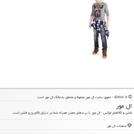
almor.ir - حقوق سایت ال مور محفوظ و متعلق به مالک ال مور است
ال مور
فشن و کالاهای لوکس - ال مور با برندهای معتبر همراه شما در دنیای لاکچری و فشن است
صفحات ال مور