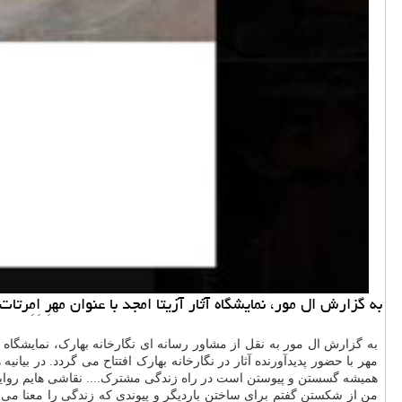
به گزارش ال مور، نمایشگاه آثار آزیتا امجد با عنوان مهرِ اِمِرتات؛ به گواهی نمادهای کهن ع
مهر با حضور پدیدآورنده آثار در نگارخانه بهارک افتتاح می گردد. در ب
همیشه گسستن و پیوستن است در راه زندگی مشترک.... نقاشی هایم روایت 
من از شکستن گفتم برای ساختن باردیگر و پیوندی که زندگی را معنا می 