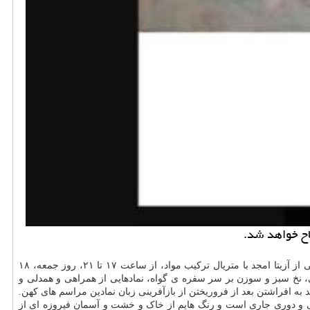
به گزارش ال مور به نقل از مشاور رسانه ای نگارخانه بهارک، نمایشگاه انفرادی نقاشی «مهرِ اِمِرتات؛ به گواهی نمادهای کهن» شامل ۱۶ تابلوی نقاشی از آزیتا امجد با متریال ترکیب مواد، از ساعت ۱۷ تا ۲۱، روز جمعه، ۱۸
چی، نخ سبز و سوزن بر سر سفره ی گواه، نمادهایی از همراهی و همدلی و
 افراشتن بعد از فروریختن از بازآفرینی زبان نمادین مراسم های کهن.
یکی و دوری جاری است و رنگ هایم از خاک و خشت و آسمان فیروزه ای از