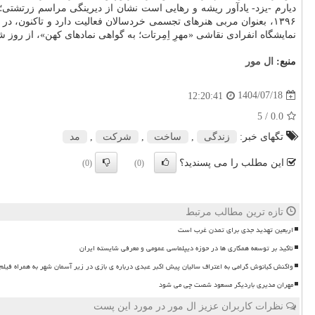
دیارم -یزد- یادآور ریشه و رهایی است نشان از دیرینگی مراسم زرتشتی؛
۱۳۹۶، بعنوان مربی هنرهای تجسمی خردسالان فعالیت دارد و تاکنون
نمایشگاه انفرادی نقاشی «مهرِ اِمِرتات؛ به گواهی نمادهای کهن»، از روز شنبه، ۱۹ تا روز چهارشنبه، ۲۳ مهر، از ۱۷ الی ۲۰ پذیرای هنردوس
منبع:
ال مور
1404/07/18
12:20:41
/ 5
0.0
تگهای خبر:
زندگی
,
ساخت
,
شركت
,
مد
این مطلب را می پسندید؟
(0)
(0)
تازه ترین مطالب مرتبط
اربعین تهدید جدی برای تمدن غرب است
تاکید بر توسعه همکاری ها در حوزه دیپلماسی عمومی و معرفی شایسته ایران
واکنش کیانوش گرامی به اعتراف سالیان پیش اکبر عبدی درباره ی بازی در زیر آسمان شهر به همراه فیلم
مهران مدیری باردیگر مسعود شصت چی می شود
نظرات کاربران عزیز ال مور در مورد این پست