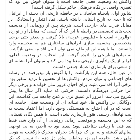
واکنش به وضعیت فعلی جامعه است یا میتوان خوش بین بود که
تغییری واقعی در نگاه فرهنگی حاکم شکل گرفته است؟
شاپور اول، پادشاه ساسانی، در حافظه تاریخی آن دسته از ایرانیان
که تا حدی به تاریخ آشنایی داشته باشند، نماد اقتدار و ایستادگی در
مقابل قدرت های خارجی است. هرچند پس از رونمایی از مجسمه
بحث های تخصصی در رابطه با این که آیا کسی که مقابل او زانو زده
«والرین» است یا «فیلیپوس عرب»، بالا گرفت و بعدتر حتی برخی
متخصصین مجسمه سازی ایرادهای ساختاری هم به مجسمه وارد
دانستند، اما با همه این اوصاف نمی توان اصل اقدام، یعنی بازگشت
به نمادهای تاریخی را نادیده گرفت. این انتخاب، در وضعیت فعلی،
فراتر از یک یادآوری تاریخی معنا پیدا می کند و میتوان آنرا نشانه ای
از سعی برای بازسازی اعتماد جمعی دانست.
در عین حال، همه این بازگشت را با آغوش باز نپذیرفتند. در رسانه
های اجتماعی و میان مردم، واکنش ها از تحسین تا تردید متغیر بود.
برخی آنرا اقدامی مثبت برای احیای غرور ملی خواندند و برخی دیگر
آنرا حرکتی دیرهنگام دانستند؛ حرکتی که شاید اگر سال ها پیش
شروع می شد، امروز اثر عمیق تری بر ذهن جامعه می گذاشت. این
دوگانگی در واکنش ها، خود نشانه ای از وضعیت فعلی جامعه ای
است که در آن احتیاج به همبستگی وجود دارد، اما اعتماد نسبت به
نیت نهادهای رسمی هنوز بازسازی نشده است. با همین نگاه، نقدهایی
که به این مجسمه و موقعیت زمانی رونمایی از آن وارد شد، فقط
نقد فنی یا زیبایی شناختی نبود؛ نقدی بود به تأخیر، به بی توجهی
سالهای گذشته و به این که چرا باید بحران، محرکِ بازگشت به هویت
ملی باشد. جامعه امروز، مخاطب ساده دل دهه ۶۰ نیست که یک