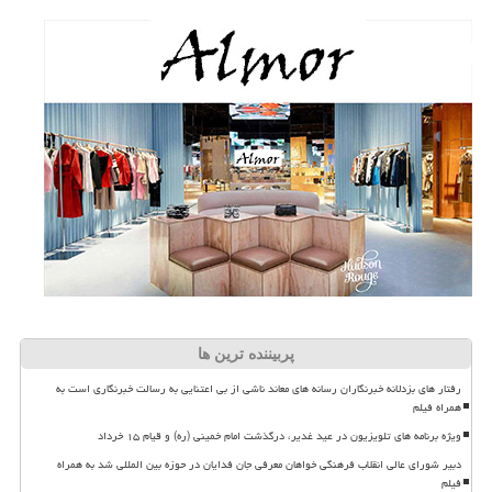
پربیننده ترین ها
رفتار های بزدلانه خبرنگاران رسانه های معاند ناشی از بی اعتنایی به رسالت خبرنگاری است به
همراه فیلم
ویژه برنامه های تلویزیون در عید غدیر، درگذشت امام خمینی (ره) و قیام ۱۵ خرداد
دبیر شورای عالی انقلاب فرهنگی خواهان معرفی جان فدایان در حوزه بین المللی شد به همراه
فیلم