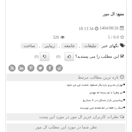
منبع:
ال مور
1404/08/26
18:13:34
326
/ 5
0.0
تگهای خبر:
تبلیغات
,
جامعه
,
زیبایی
,
ساخت
این مطلب را می پسندید؟
(0)
(0)
تازه ترین مطالب مرتبط
مهران مدیری باردیگر مسعود شصت چی می شود
ای وطن! با تو بسته ام عهدی
پیشبینی بازار مسکن در ۳ سناریو
جنگ را فقط در خط مقدم نمی نویسند
نظرات کاربران عزیز ال مور در مورد این پست
نظر شما در مورد این مطلب ال مور