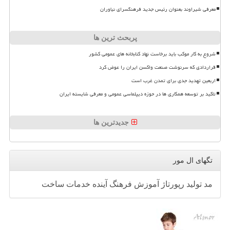
معرفی شیراوند بعنوان رئیس جدید فرهنگسرای نیاوران
پربحث ترین ها
شروع به کار موکب باید برخاست نهاد کتابخانه های عمومی کشور
قراردادی که سرنوشت صنعت واکسن ایران را عوض کرد
اربعین تهدید جدی برای تمدن غرب است
تاکید بر توسعه همکاری ها در حوزه دیپلماسی عمومی و معرفی شایسته ایران
جدیدترین ها
تگهای ال مور
مد
تولید
رپورتاژ
آموزش
فرهنگ
آینده
خدمات
ساخت