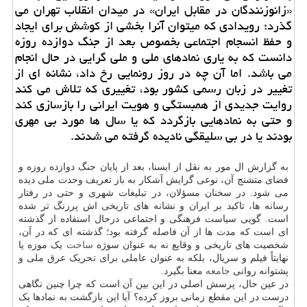
«زانوزنندگان در مقابل ایران» در میدان انقلاب تهران می
گذرد؛ رویدادی که میتوان آنرا بخشی از کوشش برای ایجاد
و حفظ انسجام اجتماعی بخصوص بعد از جنگ دوازده روزه
دانست که به یاری نمادهای ملی و ملی گرایی در حال انجام
می باشد. اما آن چه در روز رونمایی رخ داد، نشانه ای از
تغییر در زبان رسمی کشور بود، تغییری که تلاش می کند
روایت جدیدی از همبستگی و هویت ایرانی را بازسازی کند
و حتی به نمادهایی بازگردد که یا سال ها مورد بی مهری
بودند یا در بی سلیقگی نادیده گرفته می شدند.
به گزارش ال مور به نقل از ایسنا، بعد از پایان جنگ دوازده روزه و
فضای متشنج آن، نوعی گرایش آشکار به باز تعریف وحدت ملی دیده
می شود. در سخنان مسؤلان، در تبلیغات شهری و حتی در رفتار
رسانه ها، تاکید بر ایران و نشانه های تاریخی اش پررنگ تر شده
است. گویی سیاست فرهنگی و اجتماعی درحال استفاده از گذشته
ای است که مدت ها از آن فاصله گرفته بود؛ گذشته ای که در آن،
شخصیت های تاریخی و وقایع نه به عنوان سوژه
ساخت
یک موزه یا
نهایتاً فیلم و سریال، بلکه به عنوان عاملی برای تحریک عرق ملی و
پشتوانه روانی
جامعه
معنا بگیرد.
در عین حال، پرسش اصلی در این بین آن است که چرا چنین نگاهی
درست در این مقطع زمانی بروز کرده؟ آیا این بازگشت به نمادها یک