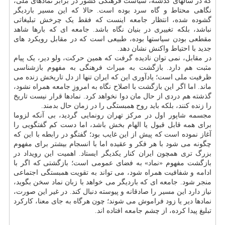
که در سالهای گذشته، سیاست فرهنگی کشور در برابر نمادهای ملی،
نگاهی محتاط و گاه سرد بوده است. حالا که این مسیر باردیگر
گشوده شده، انتظار جامعه اینست که فقط یک چرخش تبلیغاتی
نباشد، بلکه تغییری در بنیان نگاه باشد. جامعه ای که بارها شاهد
مقطعی بودن سیاستها بوده، طبیعی است که در مقابل رویکرد های
جدید با احتیاط واکنش نشان دهد.
در مقابل، نمی توان نادیده گرفت که همین حرکت، ولو دیر، یک پیام
مثبت هم دارد. بازگشت به میراث فرهنگی به مفهوم بازشناسی
ظرفیت ملی است؛ یادآوری این که ایران تنها از دل تاریخش زنده می
ماند. اما اگر این بازگشت با اصلاح نگاه به امروزِ جامعه همراه نشود،
گذشته هم دردی از حال مان دوا نخواهد کرد. نمادها قرار نیست تاریخ
را زنده کنند، بلکه باید روح همبستگی را در زمان حال بدمند.
مجسمه شاپور اول در مرکز تهران رونمایی گردید، بی آنکه لزوما
برای همه قابل قبول یا الهام بخش باشد، اما دست کم گفتگویی را
آغاز نموده است که پیش از این غایب بود؛ گفتگو در رابطه با این که
چگونه می شود با هر فکر و عقیده اما با انسجام بیشتر برای مفهوم
بزرگ تری همچون ایران کنار یکدیگر ایستاد. اهمیت این رویداد در
بازگشت مفهوم «نماد» به فضای عمومی است؛ بازگشتی که اگر با
ادامه و شفافیت همراه شود، می تواند به تقویت همبستگی اجتماعی
منجر شود. جامعه ای که باردیگر می خواهد با زبان نماد سخن بگوید،
نیاز دارد این مسیر را صادقانه و پیوسته دنبال کند. در غیر این صورت،
نمادها دیر یا زود فراموش می شوند؛ چون هرگاه به جای معنا، کارکرد
تبلیغ پیدا کرده، از چشم جامعه افتاده اند.