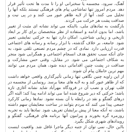
آهنگ، سرود، مجسمه یا سخنرانی او را تا مدت ها تحت تأثیر قرار
دهد. مردم امروز تنها تماشاچی پیام های فرهنگی نیستند بلکه آنها را
تحلیل می کنند، آنها از لایه ظاهر عبور می کنند و در پی نیت و
صداقت پشت هر حرکت می گردند.
بازگشت به نمادهای ملی، بااینکه می تواند نشانه ای مثبت از تغییر
باشد، اما بدون ادامه و استفاده از نظر متخصصان برای کار بر ابعاد
تاریخی و زیبایی شناحتی، امکان دارد تنها به حرکتی نمایشی تعبیر
شود. جامعه، بر خلاف گذشته، با ابزار رسانه و رسانه های اجتماعی
قدرت ارزیابی دارد. نمادی که در چشم مردم تصنعی تلقی شود، به
جای آنکه سبب تحقق هدف انسجام اجتماعی و همگرایی شود منجر
به شکاف اجتماعی می شود. در مقابل، وقتی حس مشارکت و
صداقت در پشت چنین اقداماتی دیده شود، همان مردم می توانند
مهم ترین حاملان پیام آن شوند.
از این زاویه چنین نگاهی تنها زمانی تأثیرگذاری واقعی خواهد داشت
که از ظاهر عبور کند و به لایه های معنا برسد. رونمایی از مجسمه در
قلب تهران و نصب آن در فرودگاه مهرآباد شاید نشانه آغازی تازه
باشد؛ حرکتی که دیر شروع شده اما می تواند ادامه پیدا کند؛ البته اگر
درهای گفتگو و نقد در رابطه با آن بسته نشود. نمادها زمانی کارکرد
جمعی پیدا می کنند که مردم بتوانند در ساخت معنایشان سهم داشته
باشند، نه آنکه معنا از پیش برایشان تعریف شود. نمادها باید به تجربه
روزمره گره بخورند و پیرامون آنها برنامه های فرهنگی، گفتگو و
رویدادهای شهری شکل بگیرد.
بااین حال، نمی توان از جنبه دیگر ماجرا غافل شد. واقعیت اینست