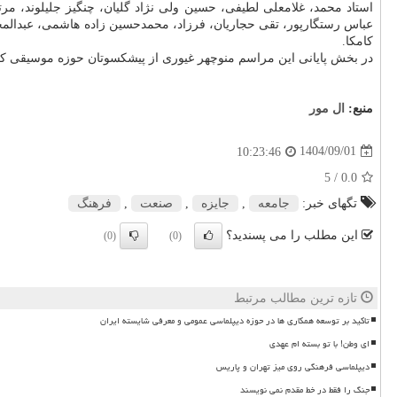
استاد محمد، غلامعلی لطیفی، حسین ولی نژاد گلیان، چنگیز جلیلوند، مرت
عباس رستگارپور، تقی حجاریان، فرزاد، محمدحسین زاده هاشمی، عبدالمج
کامکا.
در بخش پایانی این مراسم منوچهر غیوری از پیشکسوتان حوزه موسیقی که 
منبع:
ال مور
1404/09/01
10:23:46
/ 5
0.0
تگهای خبر:
جامعه
,
جایزه
,
صنعت
,
فرهنگ
این مطلب را می پسندید؟
(0)
(0)
تازه ترین مطالب مرتبط
تاکید بر توسعه همکاری ها در حوزه دیپلماسی عمومی و معرفی شایسته ایران
ای وطن! با تو بسته ام عهدی
دیپلماسی فرهنگی روی میز تهران و پاریس
جنگ را فقط در خط مقدم نمی نویسند