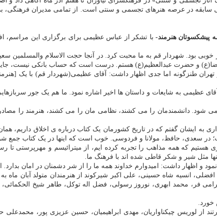
یز و بی سابقه در عرصه هنرهای تجسمی و سنتی است. از تمامی مدیران فرهنگی، 
 پیشکسوتان هنرمند-
با تشکر از عباس عظیمی برای برگزاری این مراسم، افز
فر خوبی بود. شهردار قم به ما محبت کرد. در آنجا حجت الاسلام والمسلمین 
(ع) و حضرت عبدالعظیم(ع) هستم. درست است که حساب بانکی نیست، جایزه 
ران طنزگونه اما جدی اظهار داشت: آقای عظیمی(شهردار قم) با یک [هنرمند پ
آقای عظیمی به شایعات و داستان ها اخیر اشاره نمود. ما هم یک جور سربازهایی 
ی شود. دانشمندمان را می کشند، نظامی مان را می کشند، هنرمند را مصادره
داری به ایشان گفتم که در تاریخ کشورمان یک کتاب درباره ی اخلاق داریم، همان 
ست؛ در سعدی، حافظ، مولانا و فردوسی. خوب است که اینها در یک کتاب جمع شو
هستیم که همه مذاهب را تجربه کرده ایم، از میترائیسم و مهرپرستی تا رسیدن
نها مثل شیر و شکر قاطی شده اند با فرهنگ ما.
 نمود و اظهار داشت: امیدوارم خداوند همه ما را از شر دشمنان در امان بدارد.
فضلی، انسیه شاه حسینی، علی اکبر شیرکوند از هنرمندان متولد آبان ماه ب
اکرامی فر، محمد ابهری، نوروز رسولی، فضل اله توکل، طاهر شیخ الحکما
 خورد.
بارتند از لوریس چیکناواریان، مهدی ابراهیمیان، حسین عزیزی پور، محمدعلی 