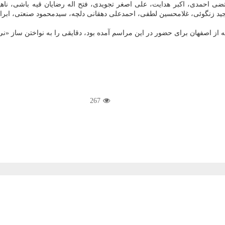
ضی احمدی، اکبر هدایت، علی اصغر تجویدی، فتح اله رضایان قیه باشی، ناهید
ید زنگوئی، غلامحسین لطفی، احمدعلی دهقانی دلچه، سیدمحمود صنعتی، ابراهی
از اصفهان برای حضور در این مراسم آمده بود، دقایقی را به نواختن ساز «ن
267