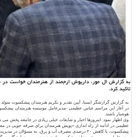
به گزارش ال مور، داریوش ارجمند از هنرمندان خواست در مق
تاکید کرد.
به گزارش گزارشگر ایسنا، آیین تقدیر و تکریم هنرمندان پیشکسوت متولد آبان ماه بعداظهر امروز دوشنبه(۲۶ آب
در آغاز این مراسم عباس عظیمی -مدیرعامل موسسه هنرمندان پیشکسوت
هوشیار باشند.
وی اظهار نمود: اینروزها اخبار و شایعات خیلی زیادی در جامعه پخش می 
عظیمی در ادامه از راه اندازی «پویش هنرمندان برای صرفه جویی در مص
پیشکسوت، با کاهش ۲۰ درصدی مصرف آب و برق، به مسؤلان در مدیریت منابع کمک کنند.