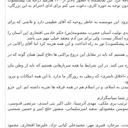
مدیرعامل موسسه هنرمندان پیشکسوت از تمدید «سومین نمایشگاه بزرگ آثار تجسمی و سنتی» در فرهنگسرای نیاوران تا هفتم آذر ماه آگاهی داد و اضافه کرد: این نمایشگاه با حضور بالاتر از ۱۲۰ هنرمند درجه یک پیشکسوت
بدون توجه به حوزه کاری، دعوت می کنم برای ادای احترام به این بزرگان،
ود: این موسسه به خاطر روحیه که آقای عظیمی دارد و تلاشی که برای
سعیدی تولیت آستان حضرت معصومه(س) حکم خادمی افتخاری این آستان را
اسکار نیست، ولی برای من آدم معتقد خیلی مهم می باشد.
یشکسوت] تور به راه انداخت و این همه هزینه کرد اما آقای زاکانی در
هستیم که باید در مقابل این دروغ پراکنی ها دفاع کنیم؛ همان گونه که در
 می کنند. در این شرایط ما همه سربازهایی هستیم که باید از وطن مان
«اخلاق ناصری» که ربطی به روزگار ما ندارد. با این همه امکانات و نیرو،
د.
 به اسلام، و در اسلام هم در همه فرقه ها تجربه داشته ایم. این جزو
 از شما سپاسگزارم.
ه ترتیب پری ملکی، مهدی آذرسینا، علی اکبر بنی اسدی، مرتضی قدوسی،
ئی، سوسن مقصودلو، سعید امیرسلیمانی، منصور خلج امیر و حسین شمسی
حدت، مرجان، قنبری مهر، محمدعلی کیانی نژاد، علیرضا افتخاری، محمود