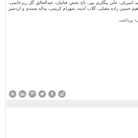
 امیریان، علی بیگلری پور، تاج بخش فنائیان، عبدالخالق گل ریزخاتمی،
م حسین زاده مقبلی، گلاب آدینه، شهرام کریمی، یداله صمدی و اردشیر
ی» پرداخت.