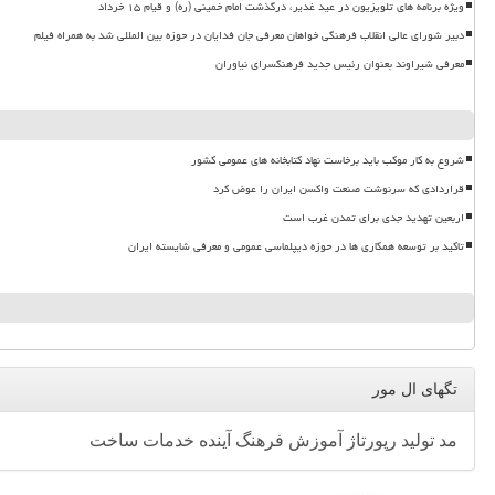
ویژه برنامه های تلویزیون در عید غدیر، درگذشت امام خمینی (ره) و قیام ۱۵ خرداد
دبیر شورای عالی انقلاب فرهنگی خواهان معرفی جان فدایان در حوزه بین المللی شد به همراه فیلم
معرفی شیراوند بعنوان رئیس جدید فرهنگسرای نیاوران
شروع به کار موکب باید برخاست نهاد کتابخانه های عمومی کشور
قراردادی که سرنوشت صنعت واکسن ایران را عوض کرد
اربعین تهدید جدی برای تمدن غرب است
تاکید بر توسعه همکاری ها در حوزه دیپلماسی عمومی و معرفی شایسته ایران
تگهای ال مور
مد
تولید
رپورتاژ
آموزش
فرهنگ
آینده
خدمات
ساخت