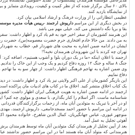
بالای ۶۰ سال برگزار شده که از نظر کمیت و کیفیت، رویدادی متما
از نمایشگاه بازدید کنند.
عظیمی انتظاراتی را از وزارت
فرهنگ
و ارشاد اسلامی بیان کرد.
در بخش دیگری از این مراسم
داریوش ارجمند -رییس هیأت مدیره موسسه
بقا و برپا نگه داشتنش می کند، خیلی مهم می باشد.
این هنرمند کشورمان از سفر اخیر خود به قم یاد کرد و اظهار داشت: س
به من دادند. من حالا خادم افتخاری حرم حضرت معصومه(س)، حضرت رضا
ایشان در ادامه ضمن اشاره به محبت های شهردار قم، خطاب به شهردار ته
تهران چه کردند با این شهروندان هنرمندان نخبه؟!
ارجمند با اعلان اینکه «ما در یک دوران بلوا و آشوب هستیم»، اضافه کرد: 
جنگ ۸ ساله و جنگ ۱۲ روزه دفاع کردیم و یک وجب از این خاک را ندادیم.
وی ضمن اشاره به تهاجم فرهنگی اظهار داشت: از چهار سو به ما تهاجم م
دفاع نماییم.
این بازیگر کشورمان از علی اکبر ولایتی نیز یاد کرد و اظهار داشت: در دی
یک کتاب اخلاق منتشر کنید. اخلاق ما در کتاب های ادبیات مان پراکنده ا
ارجمند در ادامه ضمن اشاره به هویت فرهنگی ایران اظهار داشت: کشوری 
شناسنامه ماست. اگر اسلام را کنار بگذارم، با سعدی و مولوی چه کنم؟ ای
او در آخر با تبریک به متولدین آبان ماه، از زحمات برگزارکنندگان قدردانی
در ادامه این مراسم با حضور احمد مسجدجامعی، داریوش ارجمند، مهدی ا
منوچهر غیوری، عباس جهانگیریان، کمال الدین شاهرخ، خانواده محمود 
آهوئی تجلیل به عمل آمد.
بعد از آیین تجلیل از هنرمندان کیک متولدین آبان ماه توسط هنرمندان برش
هنرمندانی که متولد آبان ماه هستند اما در این مراسم حضور نداشتند ع