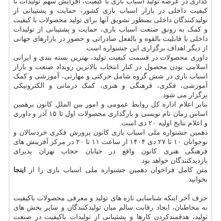
گذاری در عرصه تولید اسباب بازی با کیفیت، افزایش سهم تولیدات با
کیفیت داخلی در بازار اسباب بازی کشور، حمایت و پشتیبانی از
تولیدکنندگان داخلی بمنظور تشویق آنها برای تولید محصولات با کیفیت
و کمک به رونق صنعت اسباب بازی، حمایت و پشتیبانی از تولیدات
داخلی با قابلیت بالقوه و بالفعل صادراتی و حضور در بازارهای جهانی
از دیگر اهداف برگزاری این جشنواره است.
داوری محصولات در قسمت کیفیت تولید، بهترین بسته بندی و ایرانی
اسلامی بودن محصول در کنار انتخاب بالاترین رویداد صنعت و بازار
اسباب بازی در شش گروه شامل حرکتی و مهارتی، آموزشی و کمک
آموزشی، فکری، فرهنگی و هنری، کمک درمانی و الکترونیکی
برگزار می شود.
بنابر اعلام اداره کل روابط عمومی و امور بین الملل کانون برهمین
اساس زمان نام نویسی و بارگذاری محصولات اول تا ۱۵ آذر و داوری
و اعلام نتایج اولیه ۲۰ دی است.
دهمین جشنواره ملی اسباب بازی کانون پرورش فکری خردسالان و
نوجوانان ۱۰ تا ۲۷ دی ۱۴۰۴ از ساعت ۱۱ تا ۲۰ در مرکز آفرینش های
فرهنگی هنری کانون واقع در خیابان حجاب تهران پذیرای
بازدیدکنندگان خواهد بود.
متن کامل فراخوان دهمین جشنواره ملی اسباب بازی را از
اینجا
بخوانید.
حرف آخر اینکه شناسایی تازه های تولید و معرفی محصولات باکیفیت
به مخاطبان، ایجاد رقابت سالم میان تولیدکنندگان و سایر بخش های
تولید، هدفمندکردن کارها و پشتیبانی از تولیدات باکیفیت در صنعت