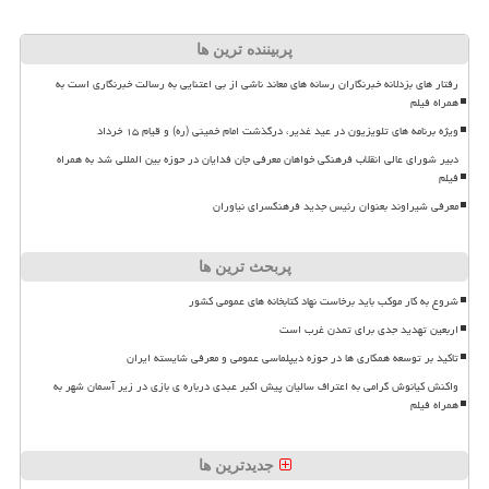
پربیننده ترین ها
رفتار های بزدلانه خبرنگاران رسانه های معاند ناشی از بی اعتنایی به رسالت خبرنگاری است به
همراه فیلم
ویژه برنامه های تلویزیون در عید غدیر، درگذشت امام خمینی (ره) و قیام ۱۵ خرداد
دبیر شورای عالی انقلاب فرهنگی خواهان معرفی جان فدایان در حوزه بین المللی شد به همراه
فیلم
معرفی شیراوند بعنوان رئیس جدید فرهنگسرای نیاوران
پربحث ترین ها
شروع به کار موکب باید برخاست نهاد کتابخانه های عمومی کشور
اربعین تهدید جدی برای تمدن غرب است
تاکید بر توسعه همکاری ها در حوزه دیپلماسی عمومی و معرفی شایسته ایران
واکنش کیانوش گرامی به اعتراف سالیان پیش اکبر عبدی درباره ی بازی در زیر آسمان شهر به
همراه فیلم
جدیدترین ها