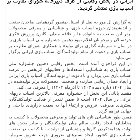
ایرانی در بخش رقابتی از طرف دبیرخانه شورای نظارت بر
اسباب بازی منتشر گردید.
به گزارش ال مور به نقل از ایسنا، بمنظور گردهمایی صاحبان
صنعت
و اندیشمندان حوزه اسباب بازی، و شناسایی و معرفی
محصولات
برتر این صنعت به خانواده ها و علاقه مندان، کانون پرورش فکری
خردسالان و نوجوانان اعلام نمود دهمین
جشنواره
ملی اسباب بازی را
در سال « سرمایه گذاری برای تولید» با همکاری شورای نظارت بر
اسباب بازی و دعوت از تمام تولیدکنندگان اسباب بازی ایرانی برگزار
می نماید.
در این فراخوان آمده است: بخش رقابتی دهمین جشنواره ملی
اسباب بازی به شناسایی استعدادها و فعالیتهای اثربخش در عرصه
اسباب بازی می پردازد و با دعوت از تولیدکنندگان اسباب بازی ایرانی
و ایجاد فضای رقابتی سازنده و هدفمند، محصولات برتر تولیدشده در
سال ۱۴۰۴ (بازه دیماه ۱۴۰۳ تا آذرماه ۱۴۰۴) را معرفی می کند.
مقصد پایانی این بخش از جشنواره معرفی بالاترین اسباب بازیهای
ایرانی در سال ۱۴۰۴ است تا ضمن تقدیر از فعالیت تولیدکنندگان،
بسترهای معرفی،
فروش
و ارتقاء آنها به سمت بازارهای داخلی و
جهانی فراهم گردد.
همین طور شناسایی تازه های تولید و معرفی محصولات با کیفیت به
مخاطبان، ایجاد رقابت سالم میان تولیدکنندگان و سایر بخش های
تولید، هدفمندکردن کارها و پشتیبانی از تولیدات با کیفیت در صنعت
اسباب بازی کشور، ایجاد بسترهای ضروری جهت تشویق سرمایه