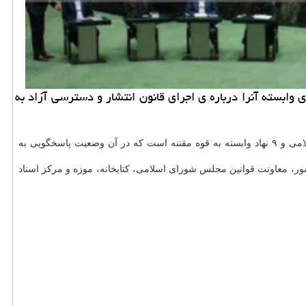
وابسته آنرا درباره ی اجرای قانون انتشار و دسترسی آزاد به
به گزارش ال مور به نقل از ایسنا، نامه سیدعباس صالحی به محمدباقر قالیباف - رییس مجلس شورای اسلامی -، شامل عملکرد مجلس شورای اسلامی و ۹ نهاد وابسته به قوه مقننه است که در آن وضعیت پاسخگویی به
، معاونت قوانین مجلس شورای اسلامی، کتابخانه، موزه و مرکز اسناد