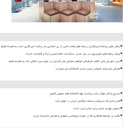
رفتار های بزدلانه خبرنگاران رسانه های معاند ناشی از بی اعتنایی به رسالت خبرنگاری است به همراه فیلم
ویژه برنامه های تلویزیون در عید غدیر، درگذشت امام خمینی (ره) و قیام ۱۵ خرداد
دبیر شورای عالی انقلاب فرهنگی خواهان معرفی جان فدایان در حوزه بین المللی شد به همراه فیلم
معرفی شیراوند بعنوان رئیس جدید فرهنگسرای نیاوران
شروع به کار موکب باید برخاست نهاد کتابخانه های عمومی کشور
قراردادی که سرنوشت صنعت واکسن ایران را عوض کرد
اربعین تهدید جدی برای تمدن غرب است
تاکید بر توسعه همکاری ها در حوزه دیپلماسی عمومی و معرفی شایسته ایران