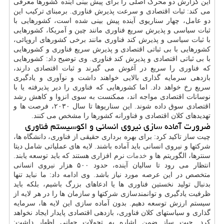
این گزارش دو محرک اصلی را برای پیش بینی آینده کشورها معرفی
می کند: ثبات اقتصادی و سرعت پذیرش فناوری. برمبنای ترکیب این
دو عامل، چهار سناریوی آینده پیش بینی شده است، کشورهایی با
ثبات سیاسی و پذیرش سریع فناوری مانند چین و آمریکا، کشورهایی
با ثبات سیاسی و پذیرش کند فناوری مانند برخی کشورهای اروپائی،
کشورهایی با بی ثباتی اقتصادی و پذیرش سریع فناوری و کشورهایی
با بی ثباتی اقتصادی و پذیرش کند فناوری. وی توضیح داد: کشورهایی
که فناوری را سریع در آغوش می گیرند و ثبات اقتصادی دارند،
بازدهی سرمایه گذاری بالایی خواهند داشت و نوآوری و یادگیری
سریع رخ خواهد داد. اما کشورهایی که فناوری را دیر پذیرفته یا با
نوسانات اقتصادی مواجه اند، ممکنست به سوی انزوا و کاهش رشد
اقتصادی سوق داده شوند. این سناریوها تا سال ۲۰۳۰، فرصت ها و
تهدیدهای کلان اقتصادی و فناورانه کشورها را مشخص می کنند.
ضرورت آماده سازی نیروی انسانی و اکوسیستم فناوری
چیت ساز تاکید کرد: برای بهره برداری حقیقی از فناوری، دانشگاه ها،
شرکتها و نیروی انسانی باید آماده باشند. لایه های عملیاتی شامل دیتا
سنترها، الگوریتم ها و
خدمات
نرم افزاری هستند که باید توسعه یابند.
انتظار می رود تا سالیان آینده، حدود ۵۰۰ هزار نیروی انسانی
متخصص در این عرصه مورد نیاز باشد. وی ادامه داد: ما نباید تنها
بدنبال تولید نخستین فناوری ها یا ادعاهای بزرگ باشیم، بلکه باید
ظرفیت یادگیری و توانمندسازی شرکتها و سازمان ها را در هر لایه از
سیستم ارزش توسعه دهیم. بدون آماده سازی این لایه ها، سرمایه
گذاری و سیاستهای کلان فناوری، بازدهی اقتصادی پایدار ایجاد نخواهد
کرد. چیت ساز ضمن اشاره به تحولات جهانی اظهار داشت: