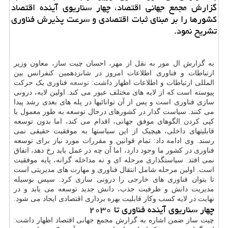
گزارش مجمع جهانی اقتصاد، چهار سناریوی آینده اقتصاد
کشورها را بر مبنای ثبات اقتصادی و سرعت پذیرش فناوری
تشریح نمود.
به گزارش ال مور به نقل از مهر، احسان چیت ساز، معاون وزیر
ارتباطات و فناوری اطلاعات امروز در شانزدهمین کنفرانس بین
المللی ارتباطات و اطلاعات اظهار داشت:
توسعه
فناوری یک حرکت
پیوسته است که از لایه های مختلف عبور می کند. اولین لایه، درونی
سازی فناوری است و پس از آن توانائیها در پله های بعدی رشد پیدا
می کنند. سیاست گذار در کشورهای درحال توسعه به طور معمول با
کپی کردن الگوهای موفق جهانی، اقدام می کند، اما بدون توسعه
قابلیتهای داخلی، هیچیک از این سیاستها به موفقیت حقیقی نمی
رسند. وی ادامه داد: تمام قوانین و مقررات مورد نیاز برای توسعه
فناوری در کشور ما وجود دارد، اما آن چه در عمل باید رخ دهد، اتفاق
نمی افتد. سیاستگذاری مرحله ای و نه مداخله گرانه، پایه موفقیت
است. اولین مرحله شامل انتقال فناوری و مهارت های مدیریتی است
تا بتوان فناوری های خارجی را درونی سازی کرد. سپس بوسیله
مدیریت دانش و ظرفیت جذب، دانش جدید توسعه می یابد و در
نهایت در لایه کسب وکار قابلیت بهره برداری اقتصادی ایجاد می شود.
چهار سناریوی آینده فناوری تا ۲۰۳۰
چیت ساز ضمن اشاره به گزارش مجمع جهانی اقتصاد اظهار داشت: