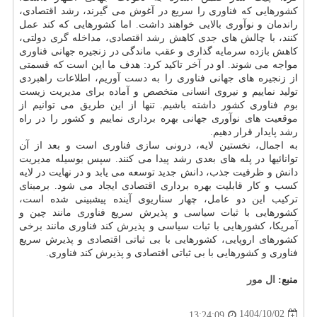
کشورهایی که فناوری را سریع در آغوش می گیرند، رشد اقتصادی،
راندمان و نوآوری بالایی خواهند داشت. اما کشورهایی که کند عمل
کنند، با چالش های جدی کاهش رشد اقتصادی، مداخله گری دولتی،
کاهش بازده سرمایه گذاری و عقب ماندگی در زنجیره جهانی فناوری
مواجه می شوند. او در آخر تاکید کرد: هدف ما این است که قسمتی
از زنجیره های جهانی فناوری را به دست آوریم، اطلاعات راهبردی
تولید نماییم و نیروی انسانی متخصص و آماده برای مدیریت زیست
بوم فناوری کشور داشته باشیم. تنها از این طریق می توانیم از
موقعیت های نوآوری جهانی بهره برداری نماییم و کشور را در راه
رشد پایدار قرار دهیم.
به اجمال، نخستین لایه، درونی سازی فناوری است و بعد از آن
توانائیها در پله های بعدی رشد پیدا می کنند. سپس بوسیله مدیریت
دانش و ظرفیت جذب، دانش جدید توسعه می یابد و در نهایت در لایه
کسب و کار قابلیت بهره برداری اقتصادی ایجاد می شود. برمبنای
ترکیب این دو عامل، چهار سناریوی آینده پیشبینی شده است،
کشورهایی با ثبات سیاسی و پذیرش سریع فناوری مانند چین و
آمریکا، کشورهایی با ثبات سیاسی و پذیرش کند فناوری مانند برخی
کشورهای اروپایی، کشورهایی با بی ثباتی اقتصادی و پذیرش سریع
فناوری و کشورهایی با بی ثباتی اقتصادی و پذیرش کند فناوری.
منبع:
ال مور
1404/10/02
13:24:09