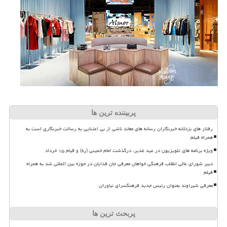
پربیننده ترین ها
رفتار های بزدلانه خبرنگاران رسانه های معاند ناشی از بی اعتنایی به رسالت خبرنگاری است به
همراه فیلم
ویژه برنامه های تلویزیون در عید غدیر، درگذشت امام خمینی (ره) و قیام ۱۵ خرداد
دبیر شورای عالی انقلاب فرهنگی خواهان معرفی جان فدایان در حوزه بین المللی شد به همراه
فیلم
معرفی شیراوند بعنوان رئیس جدید فرهنگسرای نیاوران
پربحث ترین ها