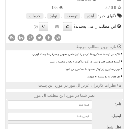
183
/ 5
0.0
تگهای خبر:
آینده
,
توسعه
,
تولید
,
خدمات
این مطلب را می پسندید؟
(0)
(0)
تازه ترین مطالب مرتبط
تاکید بر توسعه همکاری ها در حوزه دیپلماسی عمومی و معرفی شایسته ایران
آینده صنعت چاپ و نشر در گرو نوآوری و تحول دیجیتال است
مهران مدیری باردیگر مسعود شصت چی می شود
ای وطن! با تو بسته ام عهدی
نظرات کاربران عزیز ال مور در مورد این پست
نظر شما در مورد این مطلب ال مور
نام:
ایمیل:
نظر شما: