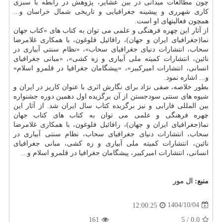
چون مطالعات میدانی در بین عشایر، پژوهش در رابطه با سبزی
کاری شهرری و پیشینه جغرافیایی و تاریخی شمال خراسان و...
همچون فعالیتهای او است.
از آثار این چهره فرهنگی و علمی می توان به کتاب های «کتاب جهان
نما(جغرافیای ایران و جهان)، رافائیل فلوغون، با همکاری غلامرضا
سحاب، انتشارات دنیای جغرافیای سحاب»، «نظام سنتی آبیاری در
نائین، انتشارات کمیته ملی آبیاری و زه کشی»، «مبانی جغرافیای
انسانی، انتشارات امیرکبیر»، «پیشگامان جغرافیا در قلمرو اسلام»
و... اشاره نمود.
بطور خلاصه، صفی نژاد برای نگارش اثری با عنوان کاریز در ایران و
شیوه های سنتی سودجستن از آن برگزیده اول دهمین دوره جشنواره
بین المللی فارابی و نیز برگزیده کتاب سال ایران شد. از آثار این
چهره فرهنگی و علمی می توان به کتاب های کتاب جهان
نما(جغرافیای ایران و جهان)، رافائیل فلوغون، با همکاری غلامرضا
سحاب، انتشارات دنیای جغرافیای سحاب، نظام سنتی آبیاری در
نائین، انتشارات کمیته ملی آبیاری و زه کشی، مبانی جغرافیای
انسانی، انتشارات امیرکبیر، پیشگامان جغرافیا در قلمرو اسلام و...
منبع:
ال مور
1404/10/04
12:00:25
161
/ 5
0.0