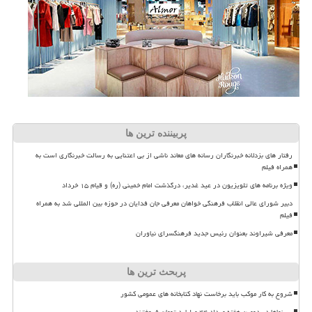
پربیننده ترین ها
رفتار های بزدلانه خبرنگاران رسانه های معاند ناشی از بی اعتنایی به رسالت خبرنگاری است به
همراه فیلم
ویژه برنامه های تلویزیون در عید غدیر، درگذشت امام خمینی (ره) و قیام ۱۵ خرداد
دبیر شورای عالی انقلاب فرهنگی خواهان معرفی جان فدایان در حوزه بین المللی شد به همراه
فیلم
معرفی شیراوند بعنوان رئیس جدید فرهنگسرای نیاوران
پربحث ترین ها
شروع به کار موکب باید برخاست نهاد کتابخانه های عمومی کشور
سینماها در دومین هفته مرداد ۴۴ میلیارد تومان فروختند