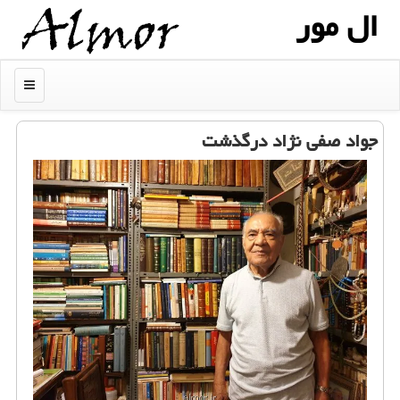
ال مور
منو
جواد صفی نژاد درگذشت