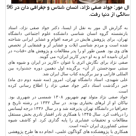
ال مور: جواد صفی نژاد، انسان شناس و جغرافی دان در 96
سالگی از دنیا رفت.
به گزارش ال مور به نقل از ایسنا، دکتر جواد صفی نژاد، استاد
بازنشسته گروه انسان شناسی دانشکده علوم اجتماعی دانشگاه
تهران، برای پژوهش هایش در عرصه اقوام و عشایر ایرانی شناخته
شده است و مردم شناسی ایلات و عشایر لُر و قشقایی از تخصص
های وی بود. همین طور او را پدر مطالعات و پژوهش های «قنات» در
ایران نامیده اند و به او «پدر کاریز ایران» می گویند.
صفی نژاد برای نگارش اثری با عنوان «کاریز در ایران و شیوه های
سنتی سودجستن از آن» برگزیده اول دهمین دوره
جشنواره
بین
المللی فارابی و نیز برگزیده کتاب سال ایران شد.
علی شهیدی، استاد دانشگاه تهران، امروز (سه شنبه دوم دی ماه)
خبر درگذشت استاد دکتر جواد صفی نژاد را اطلاع رسانی کرده
است.
جواد صفی نژاد متولد نهم شهریور ۱۳۰۸ شمسی در شهرری بود.
نیاکان او از لرهای بختیاری بودند. در سال ۱۳۳۲ در رشته تاریخ و
جغرافیا در دانشگاه تهران پذیرفته شد و در سال ۱۳۳۶ درجه لیسانس
را دریافت کرد. سال ۱۳۴۵ با همکاری نادر افشار نادری بخش مستقل
مطالعات و تحقیقات عشایری را پایه گذاری کرد. او کاشف شیوه
سنتی کشاورزی ایران «بُنه» است.
همکاری با پژوهشکده های گوناگون علمی، انجام ده ها طرح پژوهشی