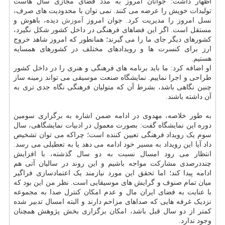
اظهار داشت: جوانان امروز به مدد فضای مجازی سال هاست
تولیدات خویش را عرضه می کنند. نمی توان با محدودیت های صرف،
نسل امروز را مدیریت کرد. جوان امروز
آموزش
دیده، باهوش و
مستقل است. اگر این فضاهای فرهنگی در داخل کشور شکل نگیرد،
کشورهای دیگر جای ما را می گیرند؛ همانطور که امروز شاهد خروج
ارز برای کنسرت ها و رویدادهای مختلف در کشورهای همسایه
هستیم.
او اضافه کرد: ما باید برنامه های فرهنگی و هنری را در داخل کشور
طراحی و اجرا نماییم. نمایشگاه صنعت موسیقی می تواند زمینه ساز
چنین نگاهی باشد، بشرط آن که متولیان فرهنگی نگاه جدی تری به
آن داشته باشند.
به طور خلاصه، مهدوی در ادامه ضمن اشاره به برگزاری سومین
دوره این نمایشگاه گفت: بصورت معمول در ادبیات نمایشگاهی، سال
سوم یک رویداد فرهنگی تعیین کننده است؛ چراکه می توان تشخیص
داد آیا این رویداد به مسیر خود ادامه می دهد یا به تعطیلی می رسد.
انتظار می رود امسال نسبت به دو سال گذشته، با افزایش
چنددرصدی مشارکت مواجه باشیم و این روند در سالیان آتی هم
ادامه پیدا کند؛ اما تحقق این مورد نیازمند یک اعتمادسازی فراگیر
میان تمام صنوف و گرایش های موسیقایی است. نظر من این بود که
با عنایت به فضای ایران مال و عدم امکان کنترل صدا به مجموعه
نزدیک غرفه هایی که صداهای مزاحم دارند و البته امسال تدبیر شده
کمتر از دو سال قبل باشد، امکان برگزاری بخش پژوهش همچنان
وجود ندارد.