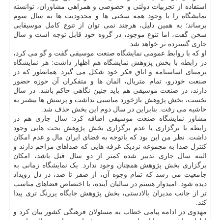
استفاده از تجربیات دولتی و خصوصی و همراهی مشاوران، توانسته
نمایشگاه را با وجود همه سختی ها و محدودیت ها به سال سوم
برساند؛ به همین دلیل، هرچند نمی توان از تنوع کامل موسیقایی
سخن گفت، اما تنوع موجود، در گروه خود قابل توجه است و سال
جاری گسترده تر خواهد شد.
او که با روابط عمومی نمایشگاه صنعت موسیقی گفت و گو می کرد،
در رابطه با بخش پژوهش نمایشگاه هم اظهار داشت: هر نمایشگاه
برمبنای اساسنامه و اتاق فکر خود شکل می گیرد. همانطور که در
صنعت خودرو، تمام متریال، المان ها و متفکران آن حوزه حضور
دارند، در صنعت موسیقی هم باید چنین نگاهی حاکم باشد. در سال
نخست، بخش پژوهش بازخورد مناسبی نداشت و پرسش ها بیشتر به
حاشیه می رفت. بنابراین در سال دوم این بخش حذف شد.
مشاور نمایشگاه صنعت موسیقی اضافه کرد: سال جاری هم در
رابطه با برگزاری یا عدم برگزاری بخش پژوهش بحث هایی وجود
داشت. نظر من این بود که باتوجه به فضای ایران مال و عدم امکان
کنترل صدا به مجموعه نزدیک غرفه هایی که صداهای مزاحم دارند و
البته سال جاری تدبیر شده کمتر از دو سال قبل باشد، امکان
برگزاری بخش پژوهش همچنان وجود ندارد. یک نمایشگاه زمانی به
جامعیت می رسد که تمام وجوه آن، از صفر تا صد، در دل رویداد
دیده شود. امیدوار هستم در سالیان آینده، با اختصاص فضاهای مناسب
تر از جانب مدیران بالادستی، بخش پژوهش جایگاه پررنگ تری پیدا
کند.
مهدوی در ادامه پیامی خطاب به مسئولان فرهنگی کشور بیان کرد و