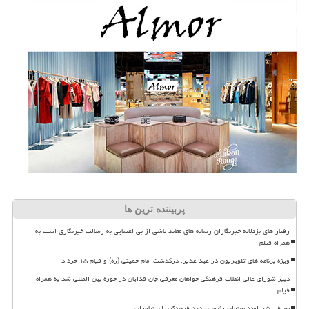
پربیننده ترین ها
رفتار های بزدلانه خبرنگاران رسانه های معاند ناشی از بی اعتنایی به رسالت خبرنگاری است به
همراه فیلم
ویژه برنامه های تلویزیون در عید غدیر، درگذشت امام خمینی (ره) و قیام ۱۵ خرداد
دبیر شورای عالی انقلاب فرهنگی خواهان معرفی جان فدایان در حوزه بین المللی شد به همراه
فیلم
معرفی شیراوند بعنوان رئیس جدید فرهنگسرای نیاوران