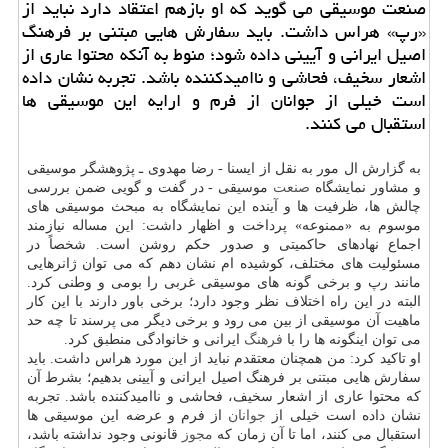
صنعت موسیقی می گوید که او بازهم اعتقاد دارد نباید از
«رپ» هراس داشت. باید سفارش هایی مبتنی بر فرهنگ
اصیل ایرانی و آیینی داده شود؛ منوط به آنکه محتوا عاری از
اشعار سخیف، فحاشی و ناامیدکننده باشد. تجربه نشان داده
است خیلی از جوانان از فرم و ارایه این موسیقی ها
استقبال می کنند.
به گزارش ال مور به نقل از ایسنا - رضا مهدوی ـ پژوهشگر موسیقی
و مشاور نمایشگاه
صنعت
موسیقی - در گفت و گویی ضمن بررسی
چالش ها، ظرفیت ها و آینده این نمایشگاه به مبحث موسیقی های
موسوم به «ممنوعه» پرداخت و اظهار داشت: این مساله نیازمند
اجماع نهادهای حاکمیتی و صدور حکم روشن است. شخصاً در
مسئولیت های مختلف، کوشیده ام نشان دهم که می توان ژانرهایی
مانند رپ و برخی گونه های موسیقی غربی را بومی و وطنی کرد.
البته در این راه اختلاف نظر وجود دارد؛ برخی باور دارند با این کار
ماهیت آن موسیقی از بین می رود و برخی دیگر می پرسند تا چه حد
می توان اینگونه ها را با
فرهنگ
ایرانی و خانوادگی منطبق کرد.
او تاکید کرد: من همچنان معتقدم نباید از این مورد هراس داشت. باید
سفارش هایی مبتنی بر فرهنگ اصیل ایرانی و آیینی بدهیم؛ بشرط آن
که محتوا عاری از اشعار سخیف، فحاشی و ناامیدکننده باشد. تجربه
نشان داده است خیلی از
جوانان
از فرم و عرضه این موسیقی ها
استقبال می کنند، اما تا آن زمان که
مجوز
قانونی وجود نداشته باشد،