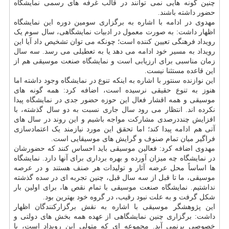
چنین گونه هایی نمی توانند در قالب غرفه های رسمی نمایشگاه
حضور داشته باشند.
مهدوی در ادامه با اشاره به برگزاری سومین دوره این نمایشگاه
اظهار داشت: به صورت معمول در ادبیات نمایشگاهی، سال سوم یک
رویداد فرهنگی تعیین کننده است؛ چونکه می توان تشخیص داد آیا این
رویداد به مسیر خود ادامه می دهد یا به تعطیلی می رسد. سه سال
زمان مناسبی برای ارزیابی است و نمایشگاه صنعت موسیقی هم از
این قاعده مستثنا نیست.
این نوازنده سنتور با اشاره به اینکه تنوع در نمایشگاه وجود داشته اما
هنوز به تنوع حقیقی نرسیده است، اضافه کرد: همه گونه های
موسیقی و همه اقشار فعال این حوزه حضور جدی در نمایشگاه پیدا
نکرده اند. انتظار می رود سال جاری نسبت به دو سال گذشته، با
افزایش چنددرصدی مشارکت مواجه باشیم و این روند در سال های
آتی هم ادامه پیدا کند؛ اما تحقق این مورد نیازمند یک اعتمادسازی
فراگیر میان تمام صنوف و گرایش های موسیقایی است.
مهدوی اضافه کرد: فعالین موسیقی باید احساس کنند که حضورشان
در نمایشگاه چه میزان آورده و بهره برداری برای آنها دارد. نمایشگاه
ها اساساً محل عرضه آثار و تولیدات هر صنف هستند و در عرصه
موسیقی، ما تا قبل از سه سال قبل، چنین تجربه ای در سده گذشته
نداشتیم. نمایشگاه صنعت موسیقی با تمام نقص ها، برای اولین بار
شکل گرفت و به علت نبود رقیب، در گروه خود بهترین بود.
این پژوهشگر موسیقی با اشاره به نقش برگزارکنندگان اظهار
داشت: برگزاری چنین نمایشگاهی از عهده همه بخش های دولتی و
خصوصی برنمی آید. مجموعه ای که متولی این رویداد است، با