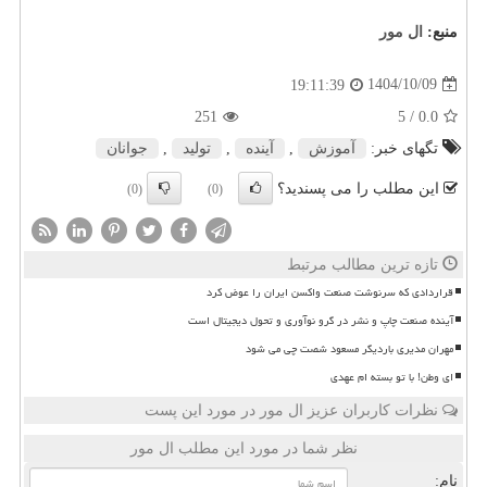
منبع:
ال مور
1404/10/09
19:11:39
251
/ 5
0.0
تگهای خبر:
آموزش
,
آینده
,
تولید
,
جوانان
این مطلب را می پسندید؟
(0)
(0)
تازه ترین مطالب مرتبط
قراردادی که سرنوشت صنعت واکسن ایران را عوض کرد
آینده صنعت چاپ و نشر در گرو نوآوری و تحول دیجیتال است
مهران مدیری باردیگر مسعود شصت چی می شود
ای وطن! با تو بسته ام عهدی
نظرات کاربران عزیز ال مور در مورد این پست
نظر شما در مورد این مطلب ال مور
نام: