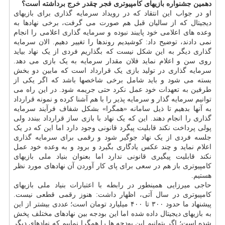
دهمین جشنواره بازیهای کامپیوتری فجر چقدر خرج برداشته است؟
او در جواب این انتقاد که در رویداد سرمایه گذاری برای بازیهای
دیجیتال که از سالیان قبل هم صورت می گرفت، برخی نهادها به
وعده های اعلامی خود پایبند نبوده و سرمایه گذاری اعلامی را انجام
نمی دادند، توضیح داد: کوشیدیم روندها را تغییر دهیم. الان سرمایه
گذاری دیگر به این شکل نیست که بگذاریم فردی از یک نهاد بیاید
روی سن و اعلام نماید فلان مقدار سرمایه به یک بازی می دهد.
سرمایه گذاری در تولید بازی یک قرارداد است که مابین دو بخش
بسته می شود و باید شامل برخی شاخصها باشد که اگر یکی از
طرفین به تعهدات خود عمل نکرد حتی جریمه شود. در این راه می
توانیم سرمایه گذار و سرمایه پذیر را با هم آشنا کرده و نمونه قرارداد
به آنها بدهیم تا ذیل سامانه «همگرا» بشکل شفاف فرآیند سرمایه
گذاری را انجام دهند. این که یک نهاد با بازی ساز قرارداد ببندد ولی
پولی پرداخت نکند قابلیت پیگرد قانونی وجود دارد اما این که در یک
جلسه فردی از یک نهاد جوگیر شود و رقمی برای سرمایه گذاری
اعلام نماید و چند عکس یادگاری بگیرد و برود و به وعده خود عمل
نکند قابلیت پیگیری قانونی ندارد اما بعنوان بنیاد ملی بازیهای
کامپیوتری باز هم در سعی برای پای کار آوردن آن نهادهای مورد نظر
هستیم.
حاجی میرزایی همینطور در رابطه با اعتبارات بنیاد ملی بازیهای
کامپیوتری در سال آتی، اظهار داشت: هنوز رقمی قطعی نیست.
پیشنهاد ما حدود ۳۰۰ تا ۴۰۰ میلیارد تومان است؛ عددی بیشتر از این
به بازیهای دیجیتال داده شده اما این بودجه بین نهادهای مختلف پخش
شده است؛ اگر بتوانیم این بودجه ها را همگرا نماییم که نهادهای دیگر