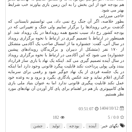
هم بودجه خود از این بخش را به این زمین بازی بیاورند خب شرایط
بهتر می شود.
حاجی میرزایی
بطور خلاصه، اگر آن جنگ رخ نمی داد، می توانستیم تابستانی که
گذشت برخی رویدادها را برگزار نماییم ولی جنگ و تغییراتی که در
بودجه کشور رخ داد سبب تجمیع همه رویدادها در یک رویداد شد. او
همینطور در ارتباط با تصمیم گیری در ارتباط با نحوه برگزاری رویداد
در سال آتی، گفت: جشنواره ما از امسال صاحب یک آکادمی متشکل
از ۱۷۰ نفر (متشکل از دبیران و برگزیدگان رویدادهای پیشین
جشنواره) می شود که این آکادمی در ارتباط با نحوه برگزاری رویداد
در سال آینده تصمیم گیری می کند. اینکه یک نهاد با بازی ساز قرارداد
ببندد ولی پولی پرداخت نکند قابلیت پیگرد قانونی وجود دارد اما اینکه
در یک جلسه فردی از یک نهاد جوگیر شود و رقمی برای سرمایه
گذاری اعلام نماید و چند عکس یادگاری بگیرد و برود و به وعده خود
عمل نکند قابلیت پیگیری قانونی ندارد اما به عنوان بنیاد ملی بازی
های کامپیوتری باز هم در اهتمام برای پای کار آوردن آن نهادهای مورد
نظر هستیم.
1404/10/12
03:51:07
182
/ 5
0.0
تگهای خبر:
آینده
,
بودجه
,
تولید
,
جشن