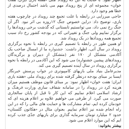
خوان» مجموعه ای از پنج رویداد مهم می باشد احتمال درصدی از
خطا هم وجود دارد.
حاجی میرزایی در رابطه با علت تجمع چند رویداد در چارچوب هفته
بازی، توضیح داد: دراین خصوص جنگ ۱۲روزه بی اثر نبود. اگر آن
جنگ رخ نمی داد، می توانستیم تابستانی که گذشت برخی رویدادها را
برگزار نماییم ولی جنگ و تغییراتی که در بودجه کشور رخ داد سبب
تجمیع همه رویدادها در یک رویداد شد.
او همین طور در رابطه با تصمیم گیری در رابطه با نحوه برگزاری
رویداد در سال آتی، اظهار داشت:
جشنواره
ما از امسال صاحب یک
آکادمی متشکل از ۱۷۰ نفر (متشکل از دبیران و برگزیدگان
رویدادهای پیشین جشنواره) می شود که این آکادمی در رابطه با نحوه
برگزاری رویداد در سال آینده تصمیم گیری می کند.
مدیرعامل بنیاد ملی بازیهای کامپیوتری در جواب پرسش خبرنگار
ایسنا بر مبنای بودجه درنظر گرفته شده برای رویداد ملی «هفته بازی
ایران؛ هفت خوان» اظهار نمود: بر مبنای قانون موظف هستیم میزان
هزینه کرد در رویداد را در سامانه شفاف سازی وزارت
فرهنگ
و
ارشاد اسلامی اعلام نماییم که این کار تا قبل از پایان سالجاری
صورت می گیرد. از طرفی می خواهیم علاوه بر اعلام هزینه ای که
خودمان کرده ایم، تمام مشارکت ها و حمایت های مالی را که در این
راه انجام شده نیز اعلام نماییم. بعنوان مثال در «هکاتون گلستان»
حدود ۲ میلیارد تومان سرمایه گذاری برای بازیهای جدّی جذب کرده
ایم که این موارد اعلام می شود.
بیشتر بخوانید: