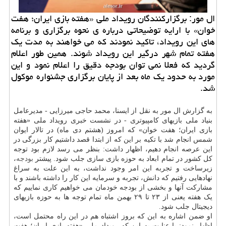
ال مور: برگزارکنندگان رویداد ملی «هفته بازی ایران؛ هفت
خوان» با ارایه توضیحاتی درباره ی نحوه برگزاری و برنامه
های این رویداد، تاکید نمودند که می خواهند به مدت یک
هفته تمام شهر درگیر این رویداد شوند. همین طور اعلام
گردید که فعلا نمی توان بودجه دقیق را اعلام نمود و این
مورد به حدود یک ماه بعد از پایان برگزاری جشنواره موکول
شد.
به گزارش ال مور به نقل از ایسنا، محمد حاجی میرزایی - مدیرعامل
بنیاد ملی بازیهای کامپیوتری - در نشست خبری رویداد ملی «هفته
بازی ایران؛ هفت خوان» که امروز (هشتم دی ماه) در تالار ایوان
شمس انجام شد با تکیه بر این که از ابتدا قصد داشتیم کار بزرگی در
این عرصه انجام دهیم، اظهار داشت: بنظر می رسد لازم بود توجه
کل کشور در تمام ابعاد به حوزه بازی سازی جلب شود. پیشتر
بودجه
،
زیرساخت و تجربه این امر وجود نداشت، به این علت به سراغ
نهادهایی رفتیم که دانش، تجربه و سرمایه این کار را داشته باشند و با
مشارکت آنها و بخشی از بودجه خودمان می خواهیم کاری نماییم که
یک هفته یعنی از ۲۳ تا ۲۹ بهمن ماه تمام توجه ها به حوزه بازیهای
دیجیتال جلب شود.
او ضمن اشاره به این که بروز اشتباه هم در این راه محتمل است،
اظهار نمود: با عنایت به این که رویداد ملی «هفته بازی ایران؛ هفت