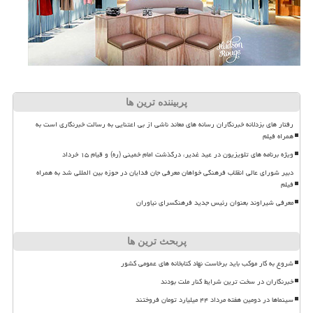
پربیننده ترین ها
رفتار های بزدلانه خبرنگاران رسانه های معاند ناشی از بی اعتنایی به رسالت خبرنگاری است به
همراه فیلم
ویژه برنامه های تلویزیون در عید غدیر، درگذشت امام خمینی (ره) و قیام ۱۵ خرداد
دبیر شورای عالی انقلاب فرهنگی خواهان معرفی جان فدایان در حوزه بین المللی شد به همراه
فیلم
معرفی شیراوند بعنوان رئیس جدید فرهنگسرای نیاوران
پربحث ترین ها
شروع به کار موکب باید برخاست نهاد کتابخانه های عمومی کشور
خبرنگاران در سخت ترین شرایط کنار ملت بودند
سینماها در دومین هفته مرداد ۴۴ میلیارد تومان فروختند