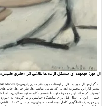
ال مور: مجموعه ای متشکل از ده ها نقاشی اثر «هانری ماتیس» 
به گزارش ال مور به نقل از ایسنا، «موزه هنر
مدرن
پاریس»(Musée d’Art Moderne) یک اهدایی بسیار سخاوتمندانه شامل ۶۱ اثر از «هانری ماتیس» را که در خانواده این هنرمند نگهداری می شدند دریافت کرده است.
بیشتر آثار این مجموعه اهدایی که شامل نقاشی ها، طراحی ها، چاپ های
توصیف کرده اند. این مجموعه توسط همسر «کلود»، نوه «ماتیس»، اهدا شده است. «کلود» در
خیلی از این آثار سال قبل برای نمایشگاه «ماتیس و مارگریت» به «موزه ه
این موزه یک غافلگیری کامل بوده است. «دوتویی» در سال ۲۰۱۳، نقاشی «مارگریت با گربه سیاه» را که یکی از شناخته شده ترین پرتره های «مارگریت» است به «مرکز پمپیدو» اهدا کرده بود.