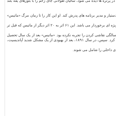
تره ها دیده می شود، سالیان طولانی جای زخم را با بلوزهای یقه بلند
ار و مدیر برنامه های پدرش کند. او این کار را تا زمان مرگ «ماتیس»
ماتیس ترجیح می داد آثارش را در خانواده نگه دارد تا آنها را بفروشد، درنتیجه مجموعه جدیدی که به موزه «موزه هنر مدرن پاریس» اهدا شده از اهمیت ویژه ای برخوردار می باشد. این ۶۱ اثر به ۲۰ اثر دیگر از ماتیس که قبل تر
هانری ماتیس»(۱۹۵۴-۱۸۶۹) یکی از تاثیرگذارترین هنرمندان قرن بیستم بود. وی در «بوهن-ان-ومندوا»، کمونی واقع در شمال فرانسه متولد شد و تا ۲۰سالگی نقاشی کردن را تجربه نکرده بود. «ماتیس» بعد از یک سال تحصیل
در پاریس، به شمال فرانسه بازگشت تا در یک دفتر حقوقی کارمند شود. در طول این مدت وی در کلاس طراحی صبحگاهی در یک مدرسه هنری شرکت کرد. سپس، در سال ۱۸۹۱، بعد از بهبودی از یک مشکل شدید آپاندیسیت،
ای داخلی را شامل می شوند.