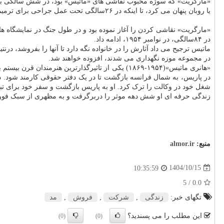
«مارگریت» که سوژه محبوب نقاشی های «ماتیس» بود، در شش سالگی به دیف
یا روبان پنهان می کرد، تا اینکه در ۲۶سالگی تحت عمل جراحی برای ترمیم آن قرار گرفت.
«مارگریت» نقاشی کردن را آغاز نموده بود و در طول جنگ در نمایشگاه ه
در ۸۴سالگی، در نوامبر ۱۹۵۴، ادامه داد.
در مجموعه موزه نگهداری می شدند، افزوده خواهند شد.
شغل خود در وکالت را ترک کرد. او به پاریس بازگشت و سفر خود برای تب
زندگی حرفه ای او شش دهه موثر را دربرگرفت و به مظهری از سبک فووی
منبع:
almor.ir
1404/10/15
10:35:59
/ 5
0.0
تگهای خبر:
زندگی
,
شركت
,
فروش
,
مد
این مطلب را می پسندید؟
(0)
(0)