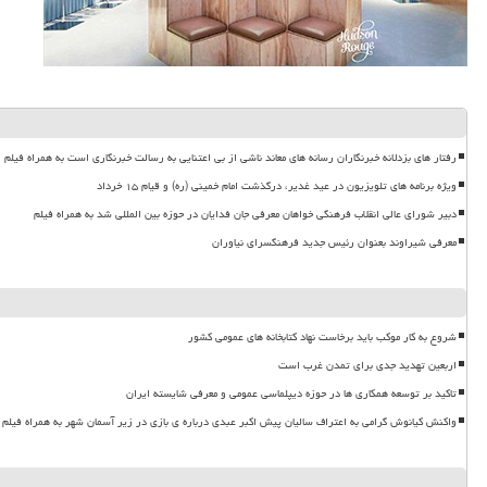
رفتار های بزدلانه خبرنگاران رسانه های معاند ناشی از بی اعتنایی به رسالت خبرنگاری است به همراه فیلم
ویژه برنامه های تلویزیون در عید غدیر، درگذشت امام خمینی (ره) و قیام ۱۵ خرداد
دبیر شورای عالی انقلاب فرهنگی خواهان معرفی جان فدایان در حوزه بین المللی شد به همراه فیلم
معرفی شیراوند بعنوان رئیس جدید فرهنگسرای نیاوران
شروع به کار موکب باید برخاست نهاد کتابخانه های عمومی کشور
اربعین تهدید جدی برای تمدن غرب است
تاکید بر توسعه همکاری ها در حوزه دیپلماسی عمومی و معرفی شایسته ایران
واکنش کیانوش گرامی به اعتراف سالیان پیش اکبر عبدی درباره ی بازی در زیر آسمان شهر به همراه فیلم