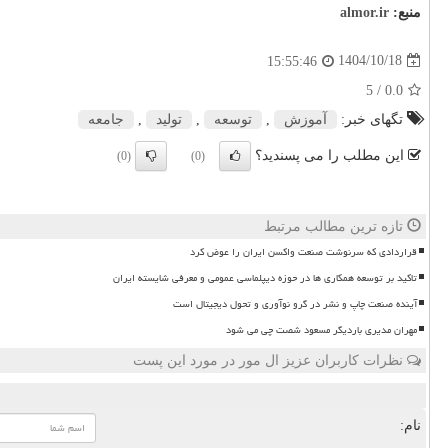
منبع:
almor.ir
1404/10/18
15:55:46
/ 5
0.0
تگهای خبر:
آموزش
,
توسعه
,
تولید
,
جامعه
این مطلب را می پسندید؟
(0)
(0)
تازه ترین مطالب مرتبط
قراردادی که سرنوشت صنعت واکسن ایران را عوض کرد
تاکید بر توسعه همکاری ها در حوزه دیپلماسی عمومی و معرفی شایسته ایران
آینده صنعت چاپ و نشر در گرو نوآوری و تحول دیجیتال است
مهران مدیری باردیگر مسعود شصت چی می شود
نظرات کاربران عزیز ال مور در مورد این پست
نام: