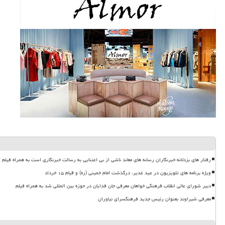
رفتار های بزدلانه خبرنگاران رسانه های معاند ناشی از بی اعتنایی به رسالت خبرنگاری است به همراه فیلم
ویژه برنامه های تلویزیون در عید غدیر، درگذشت امام خمینی (ره) و قیام ۱۵ خرداد
دبیر شورای عالی انقلاب فرهنگی خواهان معرفی جان فدایان در حوزه بین المللی شد به همراه فیلم
معرفی شیراوند بعنوان رئیس جدید فرهنگسرای نیاوران