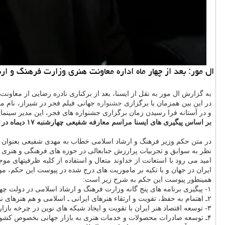
ال مور: بعد از چهار ماه اداره معاونت هنری وزارت فرهنگ و 
به گزارش ال مور به نقل از ایسنا، بعد از برکناری نادره رضایی از معاونت امور هنری و انتصاب محمدمهدی احمدی از ۱۷ شهریور ماه بعن
در این بین همزمان با برگزاری
جشنواره
جهانی فیلم فجر در شیراز، نام م
و در آستانه فرا رسیدن زمان برگزاری جشنواره های فجر، این مدیر سین
بر اساس پیگیری های ایسنا مراسم معارفه شفیعی چهارشنبه ۱۷ دیماه در وزارت فرهنگ و ارشاد اسلامی برگزار شد تا مدیرکل پیشین هنرهای نمایشی این دفعه در جایگاه معاون هنری به خیابان شهریار برگردد.
در متن حکم وزیر فرهنگ و ارشاد اسلامی خطاب به مهدی شفیعی بعنوان معا
نظر به سوابق و تجربیات پرارزش جنابعالی در حوزه های فرهنگی و هنر
امید می رود با استعانت از خداوند متعال و استفاده از کلیه ظرفیتهای م
ایران در جهان و با تکیه بر ماموریت های درج شده در پیوست این حکم، مو
همینطور پیوست این حکم به شرح زیر است:
۱- پیگیری برنامه های پنج گانه وزارت فرهنگ و ارشاد اسلامی در دولت چهاردهم؛
۲ـ اهتمام به حفظ، تقویت و ارتقاء هنرهای ایرانی ـ اسلامی و هم هنرهای نواحی ایران؛
۳- توسعه اقتصاد هنر ایران با تقویت و ایجاد شبکه های نوین در چرخه بازار محصولات و
۴ـ توسعه صادرات محصولات و خدمات هنری به بازار جهانی بخصوص کشورهای منطقه؛