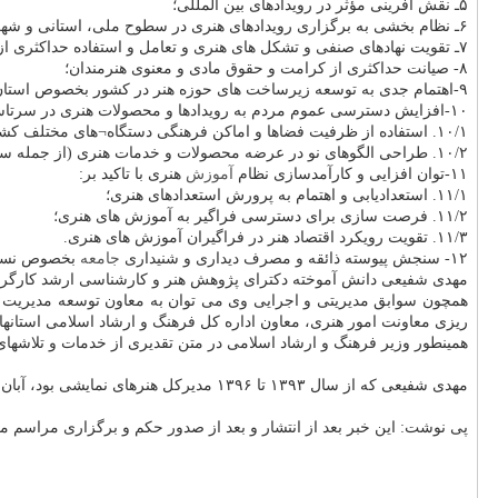
۵ـ نقش آفرینی مؤثر در رویدادهای بین المللی؛
۶ـ نظام بخشی به برگزاری رویدادهای هنری در سطوح ملی، استانی و شهرستانی؛
۷ـ تقویت نهادهای صنفی و تشکل های هنری و تعامل و استفاده حداکثری از ظرفیتهای ایشان؛
۸- صیانت حداکثری از کرامت و حقوق مادی و معنوی هنرمندان؛
۹-اهتمام جدی به توسعه زیرساخت های حوزه هنر در کشور بخصوص استان ها و مناطق محروم؛
۱۰-افزایش دسترسی عموم مردم به رویدادها و محصولات هنری در سرتاسر کشور با تاکید بر:
۱۰/۱. استفاده از ظرفیت فضاها و اماکن فرهنگی دستگاه¬های مختلف کشور؛
۱۰/۲. طراحی الگوهای نو در عرضه محصولات و خدمات هنری (از جمله سکوهای برخط و مجازی)؛
۱۱-توان افزایی و کارآمدسازی نظام
آموزش
هنری با تاکید بر:
۱۱/۱. استعدادیابی و اهتمام به پرورش استعدادهای هنری؛
۱۱/۲. فرصت سازی برای دسترسی فراگیر به آموزش های هنری؛
۱۱/۳. تقویت رویکرد اقتصاد هنر در فراگیران آموزش های هنری.
۱۲- سنجش پیوسته ذائقه و مصرف دیداری و شنیداری
جامعه
بخصوص نسل ج
مهدی شفیعی دانش آموخته دکترای پژوهش هنر و کارشناسی ارشد کارگردا
همچون سوابق مدیریتی و اجرایی وی می توان به معاون توسعه مدیریت و 
ریزی معاونت امور هنری، معاون اداره کل فرهنگ و ارشاد اسلامی استانهای 
همینطور وزیر فرهنگ و ارشاد اسلامی در متن تقدیری از خدمات و تلاشها
مهدی شفیعی که از سال ۱۳۹۳ تا ۱۳۹۶ مدیرکل هنرهای نمایشی بود، آبان سال ۱۴۰۳ در سازمان سینمایی معاون توسعه مدیریت و منابع شد و هنوز معلوم نیست چه کسی در این معاونت جانشین او می شود.
پی نوشت: این خبر بعد از انتشار و بعد از صدور حکم و برگزاری مراسم 