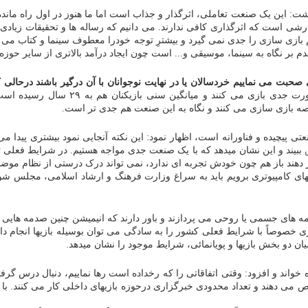
 این یک صنعت تعاملی، اثرگذار و جذاب است اما ما هنوز در اول راه مانده 
رشی است که اثرگذاری کافی ندارند. می دانیم که رساله ها و تحقیقات زی
بازی سازی را جدی نمی گیرد و بیشترِ توجه خودرا معطوف سینما و کتاب می کند
قدم بر نگاه به سینما، موسیقی و... است چون ایجاد درآمد بالاتری از سایر حوزه
صحبت می نماییم خردسالان یا در نهایت نوجوانان با آن درگیر باشند درحالی
وضعیت مصرف بازی در کشور نشان میدهد که
رصه بازی سازی می کنند و نگاه به این صنعت هم جدی تر است.
پیچیده و فناورانه است، اظهار نمود: این نکته آنجایی نمود بیشتری پیدا می کند 
ببیند و این نشان میدهد که با یک صنعت جدی مواجه هستیم. در شرایط فعلی تج
 دهند باز هم چون خودش تجربه ای ندارد، نمی تواند درک درستی از نظام موضوعا
بازیهای کامپیوتری برویم باید به سراغ وزارت فرهنگ و ارشاد اسلامی، مجلس 
مه های جسمی یا روحی می پردازند و باور دارند که انیمیشن چنین صدمه هایی ندا
زی خصوصاً با شرایط فعلی کشور را به سادگی می توان بوسیله بازیها انجام
دو بخش بازیها و پویانمائی، شرایط موجود را نشان میدهد.
اند و افزود: وقتی اتفاقاتی را که رخداده است رها نماییم، دنبال درس گر
می دهند و تعداد محدودی خبرگزاری درحوزه بازیهای داخلی کار می کنند. ب