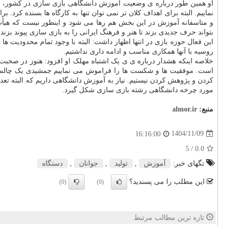
او همین طور درباره ی وضعیت آموزش دانشگاهی بازی سازی در کشور، بیا
نماییم. البته برای اهداف کلان تر نمی توان تنها به کارگاه ها بسنده کرد.
و متاسفانه آموزش در این بخش هم رها می شود و اینطور نیست که هیأ
بتواند حرف جدیدی بزند تا هنر و فرهنگ ایرانی را به بازی سازی پیوند بز
این فعال حوزه بازی در انتها اظهار داشت: البته با وجود تمام محدودیت ها 
روسیه با آنها همکاری مناسب و ادامه داری نداشتیم.
خلاصه اینکه هشدار درباره ی ی یک اشتباه مهلک او افزود: هنوز در صحبت 
است. موفقیت ها و شکست ها را فراموش می نماییم جمشیدی یک چالش دیگ
کردن و پژوهش کردن نیستیم. نیاز به آموزش دانشگاهی داریم که البته تع
مورد چرخه دانشگاهی رشته بازی سازی شکل گیرد.
منبع:
almor.ir
1404/11/09
16:16:00
/ 5
0.0
تگهای خبر:
آموزش
,
تولید
,
جوانان
,
دستگاه
این مطلب را می پسندید؟
(0)
(0)
تازه ترین مطالب مرتبط