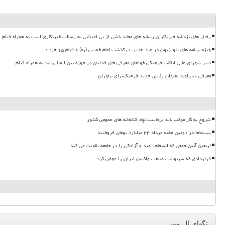
رفتار های بزدلانه خبرنگاران رسانه های معاند ناشی از بی اعتنایی به رسالت خبرنگاری است به همراه فیلم
ویژه برنامه های تلویزیون در عید غدیر، درگذشت امام خمینی (ره) و قیام ۱۵ خرداد
دبیر شورای عالی انقلاب فرهنگی خواهان معرفی جان فدایان در حوزه بین المللی شد به همراه فیلم
معرفی شیراوند بعنوان رئیس جدید فرهنگسرای نیاوران
شروع به کار موکب باید برخاست نهاد کتابخانه های عمومی کشور
سینماها در دومین هفته مرداد ۴۴ میلیارد تومان فروختند
اربعین آئین جمعی که انسجام، امید و آزادگی را در جامعه تقویت می کند
قراردادی که سرنوشت صنعت واکسن ایران را عوض کرد
تگهای ال مور