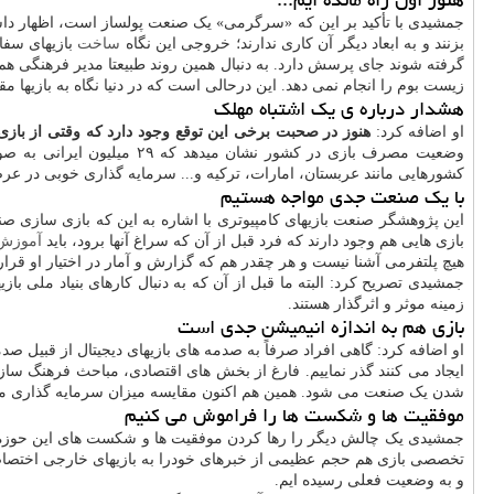
جمشیدی با تأکید بر این که «سرگرمی» یک صنعت پولساز است، اظهار داشت:
بزنند و به ابعاد دیگر آن کاری ندارند؛ خروجی این نگاه
ساخت
بازیهای سفا
گرفته شوند جای پرسش دارد. به دنبال همین روند طبیعتا مدیر فرهنگی هم 
زیست بوم را انجام نمی دهد. این درحالی است که در دنیا نگاه به بازیها م
هشدار درباره ی یک اشتباه مهلک
او اضافه کرد:
هنوز در صحبت برخی این توقع وجود دارد که وقتی از بازی 
کشورهایی مانند عربستان، امارات، ترکیه و... سرمایه گذاری خوبی در ع
با یک صنعت جدی مواجه هستیم
این پژوهشگر صنعت بازیهای کامپیوتری با اشاره به این که بازی سازی صنعتی 
بازی هایی هم وجود دارند که فرد قبل از آن که سراغ آنها برود، باید
آموزش
هیچ پلتفرمی آشنا نیست و هر چقدر هم که گزارش و آمار در اختیار او قرار
جمشیدی تصریح کرد: البته ما قبل از آن که به دنبال کارهای بنیاد ملی 
زمینه موثر و اثرگذار هستند.
بازی هم به اندازه انیمیشن جدی است
او اضافه کرد: گاهی افراد صرفاً به صدمه های بازیهای دیجیتال از قبیل صد
ایجاد می کنند گذر نماییم. فارغ از بخش های اقتصادی، مباحث فرهنگ سا
شدن یک صنعت می شود. همین هم اکنون مقایسه میزان سرمایه گذاری میان 
موفقیت ها و شکست ها را فراموش می کنیم
جمشیدی یک چالش دیگر را رها کردن موفقیت ها و شکست های این حوزه خو
تخصصی بازی هم حجم عظیمی از خبرهای خودرا به بازیهای خارجی اختصاص 
و به وضعیت فعلی رسیده ایم.