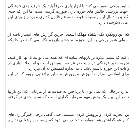
ایم. برخی تصور می کنند با ابزار بازی صرفاً باید یک حرف جدی فرهنگی
ادی جهت بررسی چالش های حوزه بازی صورت گرفته است اما این که جدی
 و به دنبال این وضعیت، قوه مقننه هم قانون گذاری مورد نیاز برای این
 های ذکرشده دارد.
 که این رویکرد یک اشتباه مهلک است.
آخرین گزارش های انتشار یافته از
 ۲۹ میلیون ایرانی به صورت جدی بازی می کنند و میانگین سنی بازیکنان هم به ۲۹ سال رسیده است ولی هنوز برخی به این حوزه به چشم بازیچه نگاه می کنند در حالیکه
که ببینیم علاوه بر بازیهای ساده ای که همه می توانند با آنها کار کنند،
ربه مدیر فرهنگی در نهایت در عرصه انیمیشن است و او اصلا با بازی در
ت این حوزه داشته باشد تا به اندازه اهمیتش به آن بپردازد.
شورای اسلامی، وزارت آموزش و پرورش و سایر نهادهایی برویم که در این
رد درحالی که نمی توان با پرداختن به صدمه ها از مزایایی که این بازیها
 داد. در این بین یک بخش مهم سرمایه گذاری است که سبب جدی تر گرفته
فتن، تجربه کردن و پژوهش کردن نیستیم. حتی گاهی برخی خبرگزاری های
ا کنار هم گذاشتن همه موارد مشخص می شود که زیست بوم فعالی نداریم