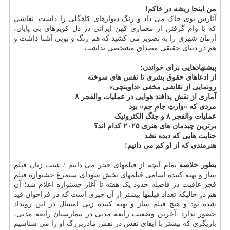
من اینجا ریشه در خاکم!
آثارش بوی خاک می داد و رنگ دیوارهای کاهگلی را داشت. نقاشی
که با وام گرفتن از معماری کهن ایرانی در دل کویرهای بی پایان،
آرمان شهری را به تصویر می کشید که هم رنگ و بویی آشنا داشت و
هم در دنیای حقیقی مصداق مشخصی نداشت.
پیشنهادهایی برای خواندن:
از ادعاهای حقوق بشری تا نفس های سوخته
رونمایی از نقاشی مخفی «داوینچی»
آماری از نقش پدافند هوایی در عملیات والفجر ۸
مردی که «وارثِ جامِ جم» بود
عملیات والفجر ۸ و جنگ الکترونیک
برترین چیدمان های هنری ۲۰۲۵ کدام اند؟
جنایت هایی که دیده نشد
هنرمندی که از او کم می دانیم!
بطور خلاصه
تمام آنچه از فیلمهای فجر می دانیم / غیبت زنان فیلم
ساز و تهیه کننده اسامی فیلمهای بخش سودای سیمرغ جشنواره فیلم
فجر عاقبت در فاصله حدود یک هفته تا آغاز جشنواره اعلام شد؛ آن
هم در حالیکه تعداد فیلمها بیشتر از آن چیزی است که در فراخوان قید
شده بود و هیچ فیلم ساز و تهیه کننده زنی امسال در این رویداد
حضور ندارد. آخرین وضعیت رابعه مدنی در بیمارستان رابعه مدنی،
بازیگری که بیشتر با ایفای نقش در نقش مادربزرگ او را می شناسیم