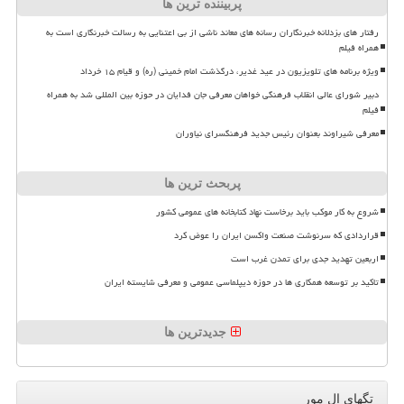
پربیننده ترین ها
رفتار های بزدلانه خبرنگاران رسانه های معاند ناشی از بی اعتنایی به رسالت خبرنگاری است به
همراه فیلم
ویژه برنامه های تلویزیون در عید غدیر، درگذشت امام خمینی (ره) و قیام ۱۵ خرداد
دبیر شورای عالی انقلاب فرهنگی خواهان معرفی جان فدایان در حوزه بین المللی شد به همراه
فیلم
معرفی شیراوند بعنوان رئیس جدید فرهنگسرای نیاوران
پربحث ترین ها
شروع به کار موکب باید برخاست نهاد کتابخانه های عمومی کشور
قراردادی که سرنوشت صنعت واکسن ایران را عوض کرد
اربعین تهدید جدی برای تمدن غرب است
تاکید بر توسعه همکاری ها در حوزه دیپلماسی عمومی و معرفی شایسته ایران
جدیدترین ها
تگهای ال مور