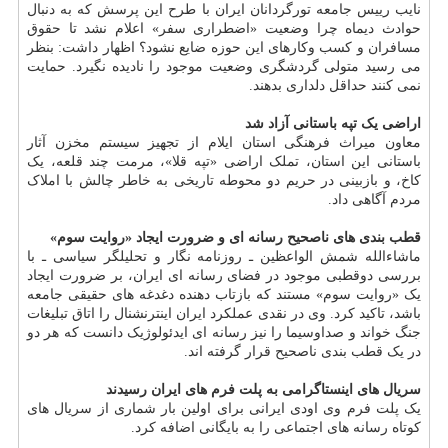
نایب رییس جامعه تورگردانان ایران با طرح این پرسش که به دنبال
حوادث دیماه چرا وضعیت «اضطراری سفر» اعلام نشد تا حقوق
مسافران و کسب وکارهای این حوزه ضایع نشود؟ اظهار داشت: بنظر
می رسید متولی گردشگری وضعیت موجود را نادیده نگیرد. حمایت
نمی کنند حداقل دلداری بدهند.
اراضی یک تپه باستانی آزاد شد
معاون میراث فرهنگی استان ایلام از تجهیز سیستم مخزن آثار
باستانی این استان، تملک اراضی «تپه قلا»، مرمت چند قلعه، یک
کاخ، و بازبینی در حریم دو محوطه تاریخی به خاطر چالش با املاک
مردم آگاهی داد.
قطب بندی های ناصحیح رسانه ای و ضرورت ایجاد «روایت سوم»
ماشاءالله شمش الواعظین ـ روزنامه نگار و تحلیلگر سیاسی ـ با
بررسی دوقطبی موجود در فضای رسانه ای ایران، بر ضرورت ایجاد
یک «روایت سوم» مستند که بازتاب دهنده دغدغه های حقیقی جامعه
باشد، تاکید کرد. وی در نقدی عملکرد ایران اینترنشنال را اتاق تبلیغات
جنگ خواند و صداوسیما را نیز رسانه ای ایدئولوژیک دانست که هر دو
در یک قطب بندی ناصحیح قرار گرفته اند.
سریال های اینستاگرامی به پلت فرم های ایران رسیدند
یک پلت فرم وی اودی ایرانی برای اولین بار شماری از سریال های
کوتاه رسانه های اجتماعی را به بایگانی اضافه کرد.