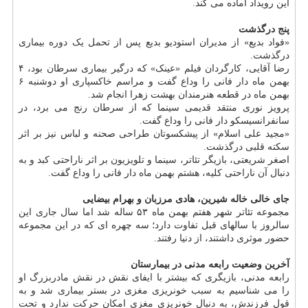
این رویداد آماده می کند.
پنج درگذشت
«فواد بدیع» از مدیران استودیو بدیع پس از تحمل یک دوره بیماری
درگذشت.
رضا آقایی، کارگردان فیلم «عینک» که درگیر بیماری سرطان بود، ۴
بهمن ماه دار فانی را وداع گفت و مراسم خاکسپاری او دوشنبه ۶
بهمن ماه در قطعه هنرمندان بهشت زهرا انجام شد.
پرویز نوری منتقد قدیمی سینما که از سرطان رنج می برد، در
سانفرانسیسکو دار فانی را وداع گفت.
«مجید علی اسلام» از پیشکسوتان طراحی صحنه و لباس نیز بر اثر
سکته قلبی درگذشت.
اصغر شریعتی، بازیگر تئاتر، سینما و تلویزیون بر اثر ناراحتی کبد و به
دنبال آن ناراحتی کلیه، هشتم بهمن ماه دار فانی را وداع گفت.
جای خالی خاله شیرین، هادی مرزبان و بهرام بیضایی
مجموعه تئاتر شهر هفتم بهمن ماه ۵۳ ساله شد اما سال جاری این
سالروز با سالهای قبل تفاوت دارد؛ سه چهره ای که در این مجموعه
حضور موثری داشتند، از دنیا رفتند.
آخرین وضعیت رابعه مدنی در بیمارستان
رابعه مدنی، بازیگری که بیشتر با ایفای نقش در نقش مادربزرگ او
را می شناسیم به سبب خونریزی مغزی در بستر بیماری شد و به
قول فرزندش، به دنبال خونریزی مغزی امکان حرکت ندارد و تحت