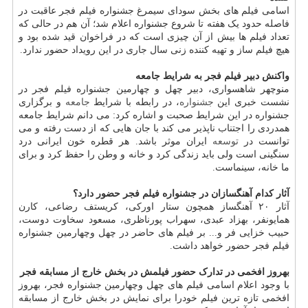
اسامی فیلم های بخش سودای سیمرغ جشنواره فیلم فجر عاقبت در
فاصله حدود یک هفته تا شروع جشنواره اعلام شد؛ آن هم در حالی که
تعداد فیلم ها بیش از آن چیزی است که در فراخوان قید شده بود و
هیچ فیلم ساز و تهیه کننده زنی سال جاری در این رویداد حضور ندارد.
واکنش دبیر فیلم فجر به شرایط جامعه
منوچهر شاهسواری، دبیر چهل و چهارمین جشنواره فیلم فجر در
نشست خبری این
جشنواره
، در رابطه با شرایط
جامعه
و برگزاری
جشنواره در این شرایط صحبت و اشاره کرد: می دانم شرایط جامعه
همدردی را اجتناب ناپذیر می کند با جان هایی که از دست رفته و می
توانست در
توسعه
ایران موثر باشد. هر قطره خون ایرانی درد
سنگینی است ولی باید زندگی کرد و خانه و وطن را حفظ کرد و برای
ما خانه، سینماست.
آثار کدام آهنگسازان در جشنواره فیلم فجر حضور دارد؟
آثار ۲۰ آهنگساز همچون ستار اورکی، کریستف رضاعی، کارن
همایونفر، بهزاد عبدی، سهراب پورناظری، مسعود سخاوت دوست،
حبیب خزایی فر و... بر فیلم های حاضر در چهل وچهارمین جشنواره
فیلم فجر حضور خواهد داشت.
بهروز افخمی در تدارک حضور فیلمش در بخش خارج از مسابقه فجر
با وجود اعلام اسامی فیلم های چهل وچهارمین جشنواره فجر، بهروز
افخمی تازه ترین فیلم خودرا برای نمایش در بخش خارج از مسابقه