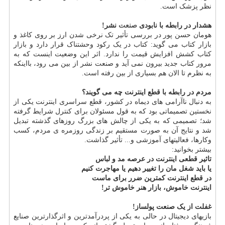
نظر پزشک است.
هشدار در رابطه با نابودی
صنعت
نشر!
هومان حسن پور در بررسی تأثیر تک نرخی شدن ارز بر روی کاغذ و
بازار کتاب می گوید: کتاب در یک رکود وحشتناک قرار دارد و بازار
کتاب کشش افزایش قیمت را ندارد. اثر این وضعیت اینست که به
مرور کتاب جدید بیرون نمی آید و صنعت نشر از بین می رود، بااینکه
به نظرم تا الان هم بسیاری از بین رفته است.
مردم در رابطه با قطع اینترنت چه می گویند؟
به دنبال ناآرامی های دیماه در کشور، قطع سراسری اینترنت یکی از
نخستین تصمیماتی بود که به قول مسئولان برای کنترل شرایط گرفته
شد؛ تصمیمی که به یکی از چالش های بزرگ روزهای گذشته تبدیل
شد و نتایج آن به صورت مستقیم بر زندگی روزمره ی مردم، کسب
وکارها، فعالیتهای آموزشی و... تأثیر گذاشت.
بیشتر بخوانید:
تاثیر قطعی اینترنت در عرصه مد و لباس
یا باید شغل مان را تغییر دهیم یا مهاجرت کنیم
در قطع اینترنت کمترین ضرر برای ماست
اینترنت خاموش، بازار هنر خاموش تر!
غفلت از یک صنعت پولساز!
بازیهای دیجیتال در حالی به یکی از پردرآمدترین و اثرگذارترین صنایع