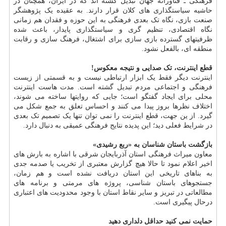
فرهنگی ـ فناورانه جهان تبدیل گشته اند که در ایران، همچنان در
حاشیه سیاستگذاری های کلان قرار دارند. به عقیده یک پژوهشگر
صنعت بازی، نگاه تک بعدی فرهنگی به این حوزه و فقدان هم زمانی
نگاه اقتصادی، تنظیم گری و سیاستگذاری پایدار، باعث شده
ظرفیتهای گسترده بازی سازی برای اشتغال، فرهنگ سازی و رقابت
منطقه ای، بالفعل نشود.
قطع اینترنت، تک صدایی و نتیجه معکوس!
اینترنت دیگر فقط یک ابزار ارتباطی نیست و به قسمتی از زیست
فرهنگی و اجتماعی مردم تبدیل گشته است. مدت هاست اینترنت
محلی برای ایجاد گفتگو است؛ جایی که روایتها ساخته می شوند،
اختلاف نظرها بروز پیدا می کنند و احساس تعلق به جمع شکل می
گیرد. از ین جهت، قطع اینترنت را نمی توان تنها یک تصمیم تک بعدی
در شرایط فعلی دید؛ این پدیده نتایج فرهنگی عمیقی به دنبال دارد.
بازگشت باستان شناسان به «ربع رشیدی»
معاون میراث فرهنگی استان آذربایجان شرقی با اشاره به بارش های
اخیر اعلام نمود تا حالا هیچ گزارش معتبری از تخریب یا صدمه جدی
به بناهای تاریخی این استان دریافت نشده است و هم زمان،
جستجوهای باستان شناسی، پروژه های مرمتی و برنامه های
مطالعاتی در تبریز و سایر نقاط استان با وجود محدودیت های اعتباری
درحال پیگیری است.
حمایت نمی کنید حداقل دلداری دهید