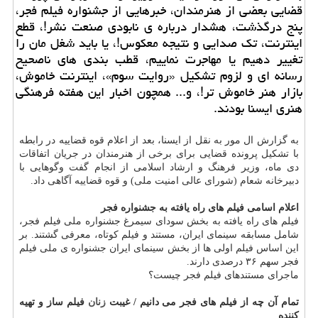
قضایی بعضی از هنرمندان، خبرهایی از جشنواره فیلم فجر،
پنج درگذشت، هشدار درباره ی نابودی صنعت نشر!، قطع
اینترنت، تک صدایی و نتیجه معکوس!، یا باید شغل مان را
تغییر دهیم یا مهاجرت نماییم، قطب بندی های ناصحیح
رسانه ای و لزوم تشکیل «روایت سوم»، اینترنت خاموش،
بازار هنر خاموش تر!، و... همچون اخبار این هفته فرهنگی
هنری ایسنا بودند.
به گزارش ال مور به نقل از ایسنا، بعد از اعلام قوه قضاییه در رابطه
با تشکیل پرونده قضایی برای برخی از هنرمندان در جریان اتفاقات
دی ماه، وزیر فرهنگ و ارشاد اسلامی از انجام گفت وگوهایی با
دبیرخانه شعام (شورای عالی امنیت ملی) و قوه قضاییه آگاهی داد.
اعلام اسامی فیلم های راه یافته به جشنواره فجر
فیلم های راه یافته به بخش سودای سیمرغ جشنواره ملی فیلم فجر،
شامل مسابقه سینمای ایران، مستند و فیلم کوتاه، معرفی گشتند. بر
این اساس فیلم اولی ها از بخش سینمای ایران جشنواره ی ملی فیلم
فجر سهم ۳۶ درصدی دارند.
ماجرای مستندهای فیلم فجر چیست؟
تمام آن چه از فیلم های فجر می دانیم / غیبت
زنان
فیلم ساز و تهیه
کننده