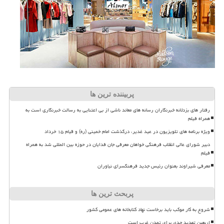
پربیننده ترین ها
رفتار های بزدلانه خبرنگاران رسانه های معاند ناشی از بی اعتنایی به رسالت خبرنگاری است به
همراه فیلم
ویژه برنامه های تلویزیون در عید غدیر، درگذشت امام خمینی (ره) و قیام ۱۵ خرداد
دبیر شورای عالی انقلاب فرهنگی خواهان معرفی جان فدایان در حوزه بین المللی شد به همراه
فیلم
معرفی شیراوند بعنوان رئیس جدید فرهنگسرای نیاوران
پربحث ترین ها
شروع به کار موکب باید برخاست نهاد کتابخانه های عمومی کشور
اربعین تهدید جدی برای تمدن غرب است