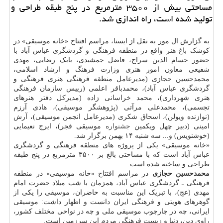
مساحتی بیش از ۳۵۰۰ مترمربع در پنج طبقه طراحی و
تولید شده است، راه اندازی شد.
به گزارش ال مور به نقل از ایسنا، مراسم افتتاح «خانه موسیقی» در
کوشک
باغ
هنر واقع در منطقه فرهنگی و گردشگری عباس آباد با
حضور حسام الدین سراج، فاضل جمشیدی، بابک رضایی، مهدی
شفیعی معاون امور هنری وزارت فرهنگ و ارشاد اسلامی،
محمدحسین حجازی (مدیرعامل منطقه فرهنگی هنری فرهنگی و
گردشگری عباس آباد)، محمدباقر اعلمی (رییس سازمان فرهنگی
هنری شهرداری)، محمد خراسانی زاده (مدیرکل دفتر هنرهای
تجسمی)، محمدعلی مرآتی (پژوهشگر موسیقی)، هادی آرزم
(نوازنده ویولن)، اسحاق شکری (مدیرعامل انجمن موسیقی)، آرش
امینی (دبیر چهل ویکمین
جشنواره
موسیقی فجر)، ایرج نعیمایی
(خوشنویس) و... سه شنبه ۱۴ بهمن برگزار شد.
«خانه موسیقی» یکی از پروژه های منطقه فرهنگی و گردشگری
عباس آباد است که با مساحتی بالغ بر ۳۵۰۰ مترمربع در پنج طبقه
طراحی و ساخته شده است.
محمدحسین حجازی
در مراسم افتتاح «خانه موسیقی» در منطقه
فرهنگی ـ گردشگری عباس آباد، همزمان با شب میلاد حضرت امام
مهدی (عج)، با تبریک این مناسبت به حاضران، موسیقی را یکی از
گوهرهای هویتی و فرهنگی ایران دانست و اظهار داشت: موسیقی
ایرانی، چه در چارچوب موسیقی ملی و چه در نواحی مختلف کشور،
راوی دین، دنیا و زیست فرهنگی مردم این سرزمین است.