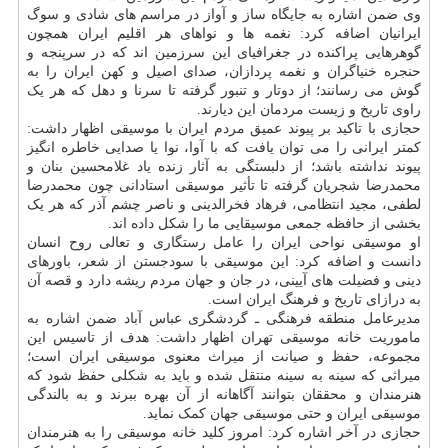
وی ضمن اشاره به جایگاه ساز و آواز در مراسم های شادی و سوگ
ایرانیان اضافه کرد: نغمه ها و نواهای هر اقلیم ایران همچون
گوهرهایی پراکنده در جغرافیای این سرزمین اند که در سرپنجه و
حنجره خنیاگران و نغمه پردازان، صدای اصیل و کهن ایران را به
گوش می رسانند؛ از دوتار و تنبور گرفته تا سرنا و دهل که هر یک
راوی تاریخ و زیست مردمان این دیارند.
حجازی با تاکید بر پیوند عمیق مردم ایران با موسیقی اظهار داشت:
کمتر ایرانی را می توان یافت که با آوا، نوا یا صدایی خاطره انگیز
پیوند نداشته باشد؛ از دلبستگی به آثار زنده یاد غلامحسین بنان و
محمدرضا شجریان گرفته تا تأثیر موسیقی استادانی چون محمدرضا
لطفی، مجید انتظامی، فرهاد فخرالدینی و ناصر چشم آذر که هر یک
بخشی از حافظه جمعی موسیقایی ما را شکل داده اند.
او موسیقی نواحی ایران را عامل رستگاری و تعالی روح انسان
دانست و اضافه کرد: این موسیقی با سودجستن از شعر، باورهای
دینی و فضیلت های آیینی، در جان و جهان مردم ریشه دارد و قصه آن
به درازای تاریخ و فرهنگ ایران است.
مدیرعامل منطقه فرهنگی ـ گردشگری عباس آباد ضمن اشاره به
ماموریت خانه موسیقی تهران اظهار داشت: هدف از تاسیس این
مجموعه، حفظ و صیانت از میراث معنوی موسیقی ایران است؛
میراثی که سینه به سینه منتقل شده و باید به شکلی حفظ شود که
هنرمندان و محققان بتوانند آگاهانه از آن بهره ببرند و به بالندگی
موسیقی ایران و حتی موسیقی جهان کمک نماید.
حجازی در آخر اشاره کرد: امروز کلید خانه موسیقی را به هنرمندان