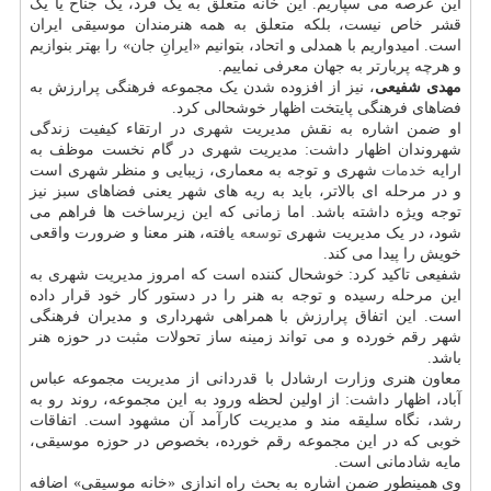
این عرصه می سپاریم. این خانه متعلق به یک فرد، یک جناح یا یک
قشر خاص نیست، بلکه متعلق به همه هنرمندان موسیقی ایران
است. امیدواریم با همدلی و اتحاد، بتوانیم «ایرانِ جان» را بهتر بنوازیم
و هرچه پربارتر به جهان معرفی نماییم.
مهدی شفیعی
، نیز از افزوده شدن یک مجموعه فرهنگی پرارزش به
فضاهای فرهنگی پایتخت اظهار خوشحالی کرد.
او ضمن اشاره به نقش مدیریت شهری در ارتقاء کیفیت زندگی
شهروندان اظهار داشت: مدیریت شهری در گام نخست موظف به
ارایه
خدمات
شهری و توجه به معماری، زیبایی و منظر شهری است
و در مرحله ای بالاتر، باید به ریه های شهر یعنی فضاهای سبز نیز
توجه ویژه داشته باشد. اما زمانی که این زیرساخت ها فراهم می
شود، در یک مدیریت شهری
توسعه
یافته، هنر معنا و ضرورت واقعی
خویش را پیدا می کند.
شفیعی تاکید کرد: خوشحال کننده است که امروز مدیریت شهری به
این مرحله رسیده و توجه به هنر را در دستور کار خود قرار داده
است. این اتفاق پرارزش با همراهی شهرداری و مدیران فرهنگی
شهر رقم خورده و می تواند زمینه ساز تحولات مثبت در حوزه هنر
باشد.
معاون هنری وزارت ارشادل با قدردانی از مدیریت مجموعه عباس
آباد، اظهار داشت: از اولین لحظه ورود به این مجموعه، روند رو به
رشد، نگاه سلیقه مند و مدیریت کارآمد آن مشهود است. اتفاقات
خوبی که در این مجموعه رقم خورده، بخصوص در حوزه موسیقی،
مایه شادمانی است.
وی همینطور ضمن اشاره به بحث راه اندازی «خانه موسیقی» اضافه