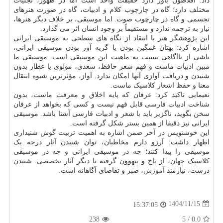
داد: افلاطون باور دارد حقیقت واحد است اما در ظهور، تجلیات
مختلف دارد؛ گاه در چارچوب کلام و ادبیات، گاه در صورت هنرهای
تجسمی و گاه در چارچوب صوت. اما موسیقی، بر خلاف دیگر هنرها،
نیاز به ترجمه ندارد و مستقیماً بر وجود انسان اثر می گذارد.
این پژوهشگر هنر با انتقاد از نگاه های سطحی به موسیقی ایرانی
اشاره کرد: بهتان غمگین بودن یا گریه آور بودن موسیقی ایرانی،
ناشی از ناآگاهی نسبت به ماهیت این موسیقی است. موسیقی ما
مبین ادبیات ماست و فهم شعر حافظ، سعدی، مولوی یا عطار بدون
شنیدن و دریافت آوازی آنها امکان ندارد. آواز، مؤثرترین شیوه انتقال
معنا و حفظ اشعار کلاسیک ماست.
نعیمایی تاکید کرد: عرفان که پایه اخلاق و معرفت ماست، بدون
شناخت ادبیات فارسی قابل فهم نیست و کسی که بخواهد از عرفان
سخن بگوید، ناگزیر باید با شعر و ادبیات فارسی آشنا باشد. موسیقی
ایرانی نیز دقیقا از همین بستر شکل گرفته است.
این خوشنویس در آخر ضمن اشاره به اهمیت تربیت گوش شنیداری
اظهار داشت: آرزو دارم مخاطبان، توان شنیدن آثار درجه یک
موسیقی را پیدا کنند؛ چه در موسیقی ایرانی و چه در موسیقی
کلاسیک جهان، از باخ و بتهوون گرفته تا دیگر آثار تخصصی. شنیدن
درست، نیازمند
آموزش
، صبر و تقاضای آگاهانه است.
1404/11/15
15:37:05
238
/ 5
0.0