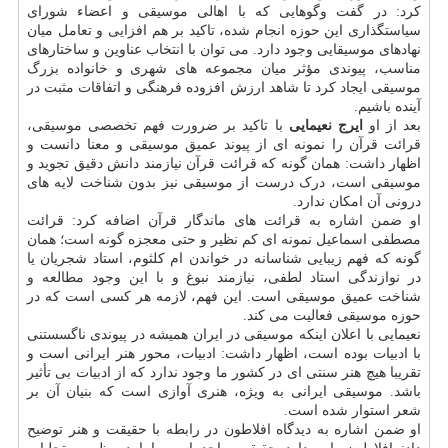
کرد: در گفت وگوهایی که با اهالی موسیقی و اعضاء شورای
سیاستگذاری این حوزه انجام شده، تاکید بر هم افزایی و تعامل میان
نهادهای موسیقایی وجود دارد. می توان با انتخاب عناوین و ساختارهای
مناسب، پیوندی مؤثر میان مجموعه های شهری و خانواده بزرگ
موسیقی ایجاد کرد تا شاهد ارزش افزوده فرهنگی و اتفاقات مثبت در
آینده باشیم.
بعد از او
ایرج نعیمایی
با تاکید بر ضرورت فهم تخصصی موسیقی،
قرائت قرآن را نمونه ای از پیوند عمیق موسیقی و معنا دانست و
اظهار داشت: همان گونه که قرائت قرآن نیازمند دانش دقیق تجوید و
موسیقی است، درک درست از موسیقی نیز بدون شناخت لایه های
درونی آن امکان ندارد.
او ضمن اشاره به قرائت های ماندگار قرآن اضافه کرد: قرائت
مصطفی اسماعیل نمونه ای کم نظیر و حتی معجزه گونه است؛ همان
گونه که فهم زیبایی شناسانه در خواندن ام کلثوم، استاد شجریان یا
در نوازندگی استاد لطفی، نیازمند نبوغ و با این وجود مطالعه و
شناخت عمیق موسیقی است. این فهم، لازمه هر کسی است که در
حوزه موسیقی فعالیت می کند.
نعیمایی با اعلان اینکه موسیقی در ایران همیشه در پیوندی ناگسستنی
با ادبیات بوده است، اظهار داشت: ادبیات، محور هنر ایرانی است و
تقریبا هیچ هنر سنتی ای در کشور ما وجود ندارد که از ادبیات بی تأثیر
باشد. موسیقی ایرانی به ویژه، هنری آوازی است که بنیان آن بر
شعر استوار شده است.
او ضمن اشاره به دیدگاه افلاطون در رابطه با حقیقت و هنر توضیح