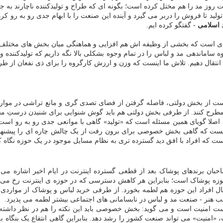
روز مد را هم مختل کرده است؛ بگونه ای که طراح و تولیدکننده ناچارند به جای
ولید تا فروش را دربر می گیرد و آینده این صنعت را با ابهام جدی رو به رو کر
د اسلامی
- گفتگو کرده ایم.
 ای است که بخشی از وظیفه اش هم افزایی و هماهنگی میان بخش های مختلف 
 ساماندهی مد و لباس را در تمام وجوه بشکلی بالا نگه داریم که تولیدکننده 
تقال دهیم. تلاش ما اینست که وزن و ارزش کارگروه را برای ذی نفعان از طراحی
ت از بخش دولتی، فاصله گرفتن از فضای تصدی گری و مانع تراشی در موارد 
ا مطرح کنند. از طرفی بخش دولتی هم باید گوش شنوایی برای شنیدن درستِ م
ید اصلا گویای همین مسئله است که «تولید» گاهی با موانعی جدی رو به رو است
ضروریست که گاهی بخش خصوصی برای برون رفت از یک چالش چاره ای را پیشنه
که افراد با افق دید گسترده تری به نظام مسایل موجود در یک حوزه نگاه کن
بان برندهای پوشاک بعد از قطعی گسترده اینترنت در ایام اخیر اشاره می 
وزه پوشاک است؛ بنابراین هر کاهش دسترسی که در حوزه ی اینترنت رخ می
ل افراد این حوزه هم لطمه بخورد. از طرفی خرید لباس و پوشاک از مواردی 
بب هنر - صنعت مد و لباس در نابسامانی های اجتماعی بیشتر لطمه می پذیرد.
دت، «امنیت» می تواند صنعت کشور را رشد دهد. بنابراین گاهی انتفاع یک بنگاه