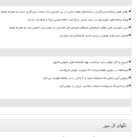
رفتار های بزدلانه خبرنگاران رسانه های معاند ناشی از بی اعتنایی به رسالت خبرنگاری است به همراه فیلم
ویژه برنامه های تلویزیون در عید غدیر، درگذشت امام خمینی (ره) و قیام ۱۵ خرداد
دبیر شورای عالی انقلاب فرهنگی خواهان معرفی جان فدایان در حوزه بین المللی شد به همراه فیلم
معرفی شیراوند بعنوان رئیس جدید فرهنگسرای نیاوران
شروع به کار موکب باید برخاست نهاد کتابخانه های عمومی کشور
سینماها در دومین هفته مرداد ۴۴ میلیارد تومان فروختند
اربعین آئین جمعی که انسجام، امید و آزادگی را در جامعه تقویت می کند
قراردادی که سرنوشت صنعت واکسن ایران را عوض کرد
تگهای ال مور