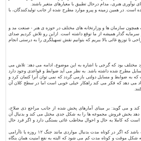
 نوآوری هنری، مدام درحال تطبیق با معیارهای متغیر باشند.
ده است. در همین زمینه و پیرو موارد مطرح شده از جانب تولیدکنندگان، با
همچون سازمان ها و وزارتخانه های مختلف در حوزه ی هنر - صنعت مد و
و سرمایه گذار همیشه از ما توقع داشته است. ازاین رو تلاش کردیم صدای
 تا توزیع غائی بالا ببریم که بتوانیم نقش تسهیلگری را به درستی انجام
مختلف بود که گرجی با اشاره به این موضوع، ادامه می دهد: تلاش می
سایل مطرح شده داشته باشد. به نظر می آید ضوابط و قواعدی وجود دارد
 که به ضوابط و مسایل دولتی بازمی گردد که نمی توان آنرا کتمان کرد و
اد می دهد که فکر می کند راهکار خیلی خوبی است اما در سطح کلان آن
ند.
کند و می گوید: بر مبنای آمارهای پخش شده از جانب مراجع ذی صلاح،
 دهد بخش فروش مجموعه ها را به شکل جدی مختل می کند و بدنبال آن
است که کاملا به حال و احوال مخاطب غائی بستگی دارد و اگر فرد حال
او با این وجود باور دارد که فراتر از اقتصادِ یک بنگاه صنعتی، آن چه مهمست امنیت است و می گوید: بخش خصوصی باید این نکته را هم در نظر داشته باشد که اگر در کوتاه مدت بدنبال مواردی مانند جنگ ۱۲ روزه یا ناآرامی
 به شکل موقت و کوتاه مدت کم می شود که البته به نفع امنیت همان بنگاه