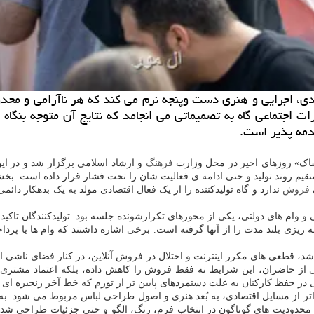
اجرایی و هنری دست وپنجه نرم می کند که هر ناآرامی و محدودیتی
یرات اجتماعی گاه به تصمیماتی می انجامد که نتایج آن متوجه بن
صدمه پذیر است.
ک» روزهای اخیر در محل وزارت
فرهنگ
و ارشاد اسلامی برگزار شد و در ای
م روند تولید و حتی ادامه ی فعالیت شان را تحت فشار قرار داده است. بخش
فروش
ندارد و گاه تولیدکننده را از یک فعال اقتصادی مولد به یک بدهکار دائم
و وام های دولتی، یکی از محورهای تکرارشونده جلسه بود. تولیدکنندگان تا
امه ریزی بلند مدت را از آنها گرفته است. برخی اشاره داشتند که وام ها یا پ
عضی از حاضران، این شرایط نه فقط فروش را کاهش داده، بلکه اعتماد مشتری 
ی در حفظ کارکنان به علت دستمزدهای پایین تر از تورم که خط آخر زنجیره ای از
تر از مسایل اقتصادی، به بُعد هنری و اصول طراحی لباس مربوط می شود. به 
ز محدودیت های گوناگون در انتخاب فرم، رنگ، الگو و حتی جزئیات طراحی شده 