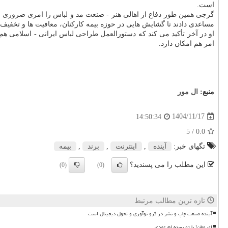
است.
گرجی همین طور دفاع از اهالی هنر - صنعت مد و لباس را امری ضروری می
مساعدی دادند تا گشایش هایی در حوزه بیمه کارکنان، معافیت ها و تخفیف 
او در آخر تأکید می کند که دستورالعمل طراحی لباس ایرانی - اسلامی هم
امر هم امکان دارد.
منبع:
ال مور
1404/11/17
14:50:34
/ 5
0.0
تگهای خبر:
آینده
,
اینترنت
,
برند
,
بیمه
این مطلب را می پسندید؟
(0)
(0)
تازه ترین مطالب مرتبط
آینده صنعت چاپ و نشر در گرو نوآوری و تحول دیجیتال است
ای وطن! با تو بسته ام عهدی