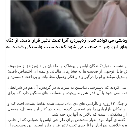
 می تواند تمام زنجیره‌ی آنرا تحت تاثیر قرار دهد. از نگاه
گاه های این هنر - صنعت می شود که به سبب وابستگی شدید به
ن نشست، تولیدکنندگان لباس و پوشاک و صاحبان
برند
(ویژند) از مجموعه
 قابل توجهی از صحبت ها به فشارهای مالیاتی و بیمه ای اختصاص یافت؛
ی تبدیل میکند و او را درگیر و دار فکر وصول مطالبات و پرداخت دستمزد و
کید می کردند که دسترسی نداشتن به سرمایه در گردش، آن هم در شرایطی
رداخت نمی شود یا آن قدر شروط پیچیده و ضمانت های سنگین دارد که برای
کاهش فروش هم به عنوان یکی از نتایج مستقیم وقایع اخیر مطرح و گفته شد، قطعی های مکرر اینترنت و اختلال در فروش آنلاین، در کنار فضای ناشی از جنگ ۱۲روزه و ناآرامی های دی ماه، سبب شده تقاضا بشدت افت کند و
و امکان بازاریابی را هم تضعیف کرده است. در کنار این مسائل، معضل
 مشکلاتی است که بالاتر به آنها پرداخته شد.
گفته ی آنها، نبود معیار مشخص برای طراحی لباس با عنوانی که از جانب
و خلاقیت طراحان را تا حدی تحت تأثیر قرار داده است. این وضعیت، از