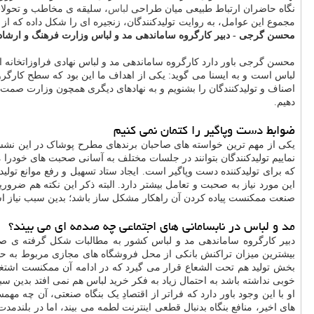
نگاه حاضران ارتباط طبیعی میان طراحی
لباس
، سلیقه ی مخاطب و تحولات 
مجموع این عوامل، به روایت تولیدکنندگان، زنجیره ای را شکل داده که از ت
محسن گرجی - دبیر کارگروه ساماندهی مد و لباس وزارت فرهنگ و ارشا
محسن گرجی باور دارد کارگروه ساماندهی مد و لباس نهادی فراوزاتخانه
لباس است و به ایسنا می گوید: یکی از اهداف ما این بود که سطح کارگروه
اصناف و تولیدکنندگان را بشنویم و به نهادهای دیگری همچون وزارت صمت ان
دهیم.
ضوابط دست وپاگیر را کتمان نمی کنیم
یکی از مهم ترین خواسته های صاحبان برندهای مطرح پوشاک در این نشس
نماییم تولیدکنندگان بتوانند در جلسات مختلف به آسانی صحبت های خودر
که برای تولیدکننده دست وپاگیر است. ایجاد ستاد تسهیل و رفع موانع تول
این مورد نیاز به صحبت و تعامل بیشتر دارد. البته ذکر این نکته هم 
صنعت ممکنست پیاده کردن آن راهکار مشکل ساز باشد؛ بدین سبب نیاز است 
مد و لباس در نابسامانی های اجتماعی چه صدمه ای می بیند؟
دبیر کارگروه ساماندهی مد و لباس کشور به مطالبات شکل گرفته ی صاح
بیشترین میزان تراکنش بانکی از محل فروشگاه های مجازی مربوط به ح
بخش تولید هم تحت الشعاع قرار می گیرد که در ادامه آن ممکنست اشتغا
خوبی نداشته باشد به احتمال زیاد به فکر خرید لباس هم نمی افتد بدین س
های اخیر، منافع بنگاه بدنبال قطعی اینترنت لطمه می بیند، اما در بلندم