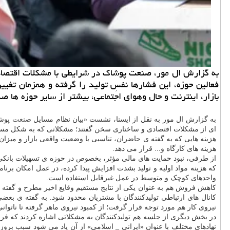
به گزارش ال مور، صنعت پوشاک در شرایطی با مشکلات اقتصادی، 
فعالین حوزه، این فشارها نفسِ تولید را گرفته و همزمان تغی
بازار، اینترنت و حال وهوای اجتماعی، بیشتر از سایر حوزه ها 
به گزارش ال مور به نقل از ایسنا، نشست «بیان نظام مسایل
صنعت
پوشا
ای از مشکلات اقتصادی و ساختاری سخن گفتند؛ مشکلاتی که به شکل مستقی
هزینه هایی که به گفته ی حاضران، تناسبی با وضعیت واقعی بازار و میزان
هزینه های کارگاه و... قرار می دهد.
از طرفی، نبود حمایت های مالی مؤثر، بخصوص در حوزه ی تسهیلات بانکی 
که هزینه مواد اولیه و تولید بشدت افزایش پیدا کرده، در عمل امکان برن
واحدهای کوچک و متوسط در عمل غیرقابل استفاده است.
کانال های ارتباطی تولیدکنندگان با مشتریان محدود شود. به گفته ی ب
نیروی کار هم مورد توجه قرار گرفت؛ از کمبود نیروی ماهر گرفته تا ناتوان
در بخش دیگری از جلسه هم تولیدکنندگان به مشکلاتی اشاره کردند که فرا
نهادهای مختلف با عنوان «ایرانی _ اسلامی» از آن یاد می شود سبب برو