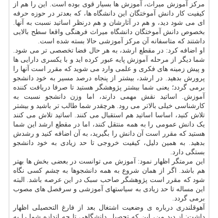
مرکز آموزش میراث، آموزش ها بسیار قوی بوده است. این را هم از
کیفیت کار دانش آموختگان این دانشگاه ها، که بعدتر در حوزه حرفه
ای می شود دید، و هم در آثارشان و هم درنظر اساتید نسبت به آنها.
بخصوص دانش آموختگان دانشگاه میراث فرهنگی واقعا سطح بالایی
داشتند که متاسفانه آن مرکز آموزشی حالا بسته شده است.
او اضافه کرد: در مقطع ارشد، به هر حال فضا تخصصی تر می شود.
شما دیگر از مرحله آموزش پایه عبور کرده اید و با یکسری دارایی ها
و پیش زمینه های فکری و علمی وارد می شوید که مقرر است آنها را
پرورش بدهید. در ارشد، بیشتر از پنجاه درصد مسیر به خود دانشجو
برمی گردد؛ یعنی شما بیشتر پژوهشگر هستید تا صرفا دریافت کننده
آموزش. اساتید نقش مهمی دارند، اما وزن دانشجو نسبت به
کارشناسی خیلی بالاتر می رود. هرچقدر شما طالب تر باشید و بیشتر
تلاش کنید، اساسا اساتید هم استقبال می کنند. اساتید تلاش می کنند
یک دانش عمومی را به همه منتقل کنند، اما در مقطع ارشد این شما
هستید که مقرر است آن دانش را بگیرید، به آن اضافه کنید و رشدش
بدهید. به همین دلیل، کیفیت خروجی تا حد زیادی به خود دانشجو
بستگی دارد.
این مرمتگر اظهار نمود: آموزش می توانست در بعضی بخش ها بهتر
هم باشد. اگر از همان شروع به همه دانشجوها به چشم کسی نگاه
شود که مقرر است پژوهشگر صاحب سبک در این عرصه باشد. البته
این مساله تا حد زیادی به سیاستهای آموزشی و سرفصل های مصوب
برمی گردد.
آهوقلندری درباره ی وضعیت اشتغال بعد از فارغ التحصیلی اظهار
داشت: از دید من، این که تحصیل دانشگاهی تا چه اندازه شما را به