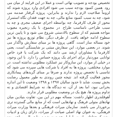
تخصیص بودجه و تصویب نهائی است و عملا در این فرایند از میان می
رود. همین کمبود بودجه سبب می شود افرادی وارد پروژه شوند که
لزوماً صلاحیت لازم را ندارند و بنابراین، پروژه گرفتار صدمه می
شود، چه به سبب کمبود منابع مالی، چه به جهت فقدان نگاه استمرار
محور از طرف کارفرما، چه بواسطه اجرای ضعیف مجری و چه به
سبب طراحی نامناسب طراح. در مجموع، با یک زنجیره معیوب
مواجه هستیم که از سطوح بالادستی شروع می شود و تا پایین ترین
سطوح ادامه خواهد یافت. از طرف دیگر، نظام توزیع پروژه ها نیز
خود مساله ساز است. گاهی پروژه ها بر مبنای سفارش واگذار می
شوند. در بعضی موارد، این سفارش مبتنی بر شایستگی است، یعنی
کارفرما یا مشاوران ارشد می دانند که یک شرکت یا فرد خاص
توانایی موردنیاز برای اجرای یک پروژه حساس را دارد. با این وجود،
در خیلی از موارد، این سازوکار نیز عملکرد مطلوبی نداشته است. در
موارد مختلفی، پروژه ها به افراد یا شرکت هایی سپرده می شود که
تناسبی با تخصص پروژه ندارند و صرفا بر مبنای گریدهای پیمانکاری
مجوز فعالیت گرفته اند. نتیجه چنین روندی به طور معمول رضایت
بخش نیست. شاید تا حدود سالیان ۱۳۹۷ و ۱۳۹۸ وضعیت تا این اندازه
بحرانی نبود، اما بعد از آن، نه دیدگاه ها، نه شرایط اقتصادی و نه
تداوم پروژه ها، هیچ یک در وضعیت مطلوبی قرار ندارند.
آهوقلندری اظهار داشت: مساله مهم در این بین، تفاوت بنیادین میان
نهادهای متولی فرهنگ و نهادهایی است که از منابع مالی گسترده تری
برخوردار می باشند. سازمان میراث فرهنگی و بعدها وزارت میراث
فرهنگی، به عنوان نهاد اصلی صیانت از میراث، دارای زبان و ادبیات
مشترک حفاظتی است، اما با محدودیت شدید منابع مالی مواجه بوده