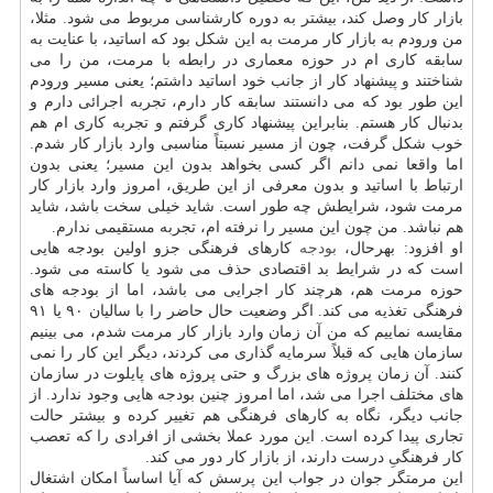
بازار کار وصل کند، بیشتر به دوره کارشناسی مربوط می شود. مثلا،
من ورودم به بازار کار مرمت به این شکل بود که اساتید، با عنایت به
سابقه کاری ام در حوزه معماری در رابطه با مرمت، من را می
شناختند و پیشنهاد کار از جانب خود اساتید داشتم؛ یعنی مسیر ورودم
این طور بود که می دانستند سابقه کار دارم، تجربه اجرائی دارم و
بدنبال کار هستم. بنابراین پیشنهاد کاری گرفتم و تجربه کاری ام هم
خوب شکل گرفت، چون از مسیر نسبتاً مناسبی وارد بازار کار شدم.
اما واقعا نمی دانم اگر کسی بخواهد بدون این مسیر؛ یعنی بدون
ارتباط با اساتید و بدون معرفی از این طریق، امروز وارد بازار کار
مرمت شود، شرایطش چه طور است. شاید خیلی سخت باشد، شاید
هم نباشد. من چون این مسیر را نرفته ام، تجربه مستقیمی ندارم.
او افزود: بهرحال،
بودجه
کارهای فرهنگی جزو اولین بودجه هایی
است که در شرایط بد اقتصادی حذف می شود یا کاسته می شود.
حوزه مرمت هم، هرچند کار اجرایی می باشد، اما از بودجه های
فرهنگی تغذیه می کند. اگر وضعیت حال حاضر را با سالیان ۹۰ یا ۹۱
مقایسه نماییم که من آن زمان وارد بازار کار مرمت شدم، می بینیم
سازمان هایی که قبلاً سرمایه گذاری می کردند، دیگر این کار را نمی
کنند. آن زمان پروژه های بزرگ و حتی پروژه های پایلوت در سازمان
های مختلف اجرا می شد، اما امروز چنین بودجه هایی وجود ندارد. از
جانب دیگر، نگاه به کارهای فرهنگی هم تغییر کرده و بیشتر حالت
تجاری پیدا کرده است. این مورد عملا بخشی از افرادی را که تعصب
کار فرهنگیِ درست دارند، از بازار کار دور می کند.
این مرمتگر جوان در جواب این پرسش که آیا اساساً امکان اشتغال