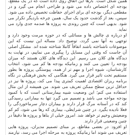
همین شکل است. بارها این اتفاق روی داده است که در یک مقطع،
بودجه ای اختصاص داده می شود و طراحی انجام می گیرد و در
مقطعی دیگر، بودجه ای برای اجرای حفاظت تخصیص داده می شود.
سپس، بعد از گذشت حدود یک سال، همین چرخه باردیگر تکرار می
شود. بدیهی است که چنین روندی به پروژه ها صدمه جدی وارد می
نماید.
او درباره ی چالش ها و مسائلی که در حوزه مرمت وجود دارد و
توجهی به آنها نمی گردد، توضیح داد: مساله این نیست که این
موضوعات ناشناخته باشند اتفاقاً کاملا شناخته شده اند. مشکل اصلی
آن جاست که وقتی این مسایل را پیگیری می نماییم، در نهایت به
دیدگاه های کلان می رسیم. این دیدگاه های کلان هستند که میزان
بودجه را تعیین می کنند و زمانیکه بودجه ها کم می شود، انتخاب
کارشناسان، شیوه اجرا و مهم تر از همه، پیوستگی پروژه ها بطور
مستقیم تحت تاثیر قرار می گیرد. هنگامی که بخش فرهنگی در نگاه
برنامه ریزان اقتصادی اهمیت کمتری پیدا می کند، پروژه ها نیز در
حداقل ترین سطح ممکن تعریف می شوند. من همیشه از این مثال
استفاده می کنم؛ این وضعیت شبیه بیمارستانی است که با کمبود
بودجه مواجه می باشد و تصمیم می گیرد تنها به بیمارانی رسیدگی
کند که در آستانه مرگ قرار دارند و بیماران دچار سرماخوردگی را
فعلا نادیده بگیرد. در چنین شرایطی، بیماری که رها می شود، کم کم
وضعیتش وخیم تر خواهد شد. امروز خیلی از بناها و پروژه ها دقیقاً در
چنین وضعیتی قرار دارند.
او افزود: در بعضی مقاطع، بر مبنای تصمیم مدیران، پروژه هایی
تعریف می شوند اما زمانیکه پروژه به مرحله اجرا می رسد، نیازمند