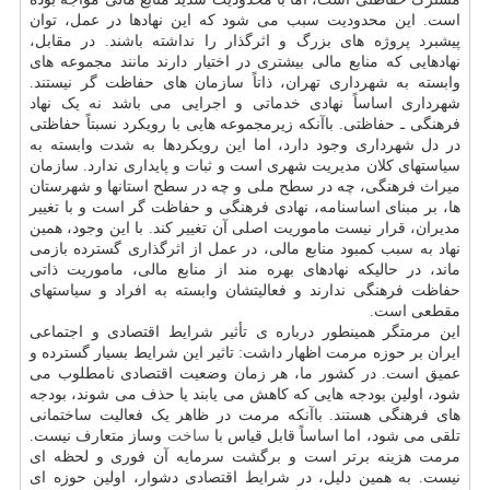
است. این محدودیت سبب می شود که این نهادها در عمل، توان
پیشبرد پروژه های بزرگ و اثرگذار را نداشته باشند. در مقابل،
نهادهایی که منابع مالی بیشتری در اختیار دارند مانند مجموعه های
وابسته به شهرداری تهران، ذاتاً سازمان های حفاظت گر نیستند.
شهرداری اساساً نهادی خدماتی و اجرایی می باشد نه یک نهاد
فرهنگی ـ حفاظتی. باآنکه زیرمجموعه هایی با رویکرد نسبتاً حفاظتی
در دل شهرداری وجود دارد، اما این رویکردها به شدت وابسته به
سیاستهای کلان مدیریت شهری است و ثبات و پایداری ندارد. سازمان
میراث فرهنگی، چه در سطح ملی و چه در سطح استانها و شهرستان
ها، بر مبنای اساسنامه، نهادی فرهنگی و حفاظت گر است و با تغییر
مدیران، قرار نیست ماموریت اصلی آن تغییر کند. با این وجود، همین
نهاد به سبب کمبود منابع مالی، در عمل از اثرگذاری گسترده بازمی
ماند، در حالیکه نهادهای بهره مند از منابع مالی، ماموریت ذاتی
حفاظت فرهنگی ندارند و فعالیتشان وابسته به افراد و سیاستهای
مقطعی است.
این مرمتگر همینطور درباره ی تأثیر شرایط اقتصادی و اجتماعی
ایران بر حوزه مرمت اظهار داشت: تاثیر این شرایط بسیار گسترده و
عمیق است. در کشور ما، هر زمان وضعیت اقتصادی نامطلوب می
شود، اولین بودجه هایی که کاهش می یابند یا حذف می شوند، بودجه
های فرهنگی هستند. باآنکه مرمت در ظاهر یک فعالیت ساختمانی
تلقی می شود، اما اساساً قابل قیاس با
ساخت
وساز متعارف نیست.
مرمت هزینه برتر است و برگشت سرمایه آن فوری و لحظه ای
نیست. به همین دلیل، در شرایط اقتصادی دشوار، اولین حوزه ای