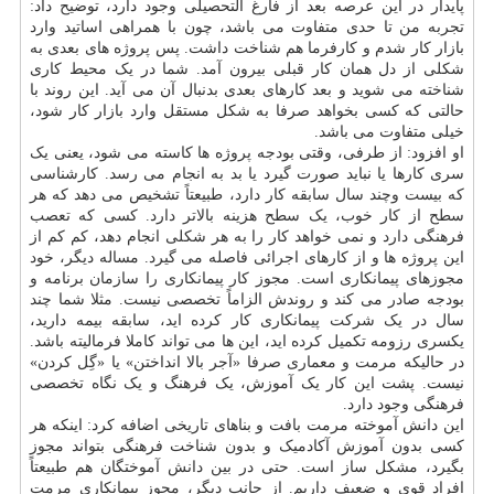
پایدار در این عرصه بعد از فارغ التحصیلی وجود دارد، توضیح داد:
تجربه من تا حدی متفاوت می باشد، چون با همراهی اساتید وارد
بازار کار شدم و کارفرما هم شناخت داشت. پس پروژه های بعدی به
شکلی از دل همان کار قبلی بیرون آمد. شما در یک محیط کاری
شناخته می شوید و بعد کارهای بعدی بدنبال آن می آید. این روند با
حالتی که کسی بخواهد صرفا به شکل مستقل وارد بازار کار شود،
خیلی متفاوت می باشد.
او افزود: از طرفی، وقتی بودجه پروژه ها کاسته می شود، یعنی یک
سری کارها یا نباید صورت گیرد یا بد به انجام می رسد. کارشناسی
که بیست وچند سال سابقه کار دارد، طبیعتاً تشخیص می دهد که هر
سطح از کار خوب، یک سطح هزینه بالاتر دارد. کسی که تعصب
فرهنگی دارد و نمی خواهد کار را به هر شکلی انجام دهد، کم کم از
این پروژه ها و از کارهای اجرائی فاصله می گیرد. مساله دیگر، خود
مجوزهای پیمانکاری است. مجوز کار پیمانکاری را سازمان برنامه و
بودجه صادر می کند و روندش الزاماً تخصصی نیست. مثلا شما چند
سال در یک شرکت پیمانکاری کار کرده اید، سابقه بیمه دارید،
یکسری رزومه تکمیل کرده اید، این ها می تواند کاملا فرمالیته باشد.
در حالیکه مرمت و معماری صرفا «آجر بالا انداختن» یا «گِل کردن»
نیست. پشت این کار یک آموزش، یک فرهنگ و یک نگاه تخصصی
فرهنگی وجود دارد.
این دانش آموخته مرمت بافت و بناهای تاریخی اضافه کرد: اینکه هر
کسی بدون آموزش آکادمیک و بدون شناخت فرهنگی بتواند مجوز
بگیرد، مشکل ساز است. حتی در بین دانش آموختگان هم طبیعتاً
افراد قوی و ضعیف داریم. از جانب دیگر، مجوز پیمانکاری مرمت