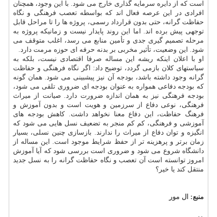
است که از دایره سرمایه گذاری خارج می شود. با این وجود، همچنان
افرادی در این عرصه فعال اند که بواسطه تعصب فرهنگی و نگاه
حفاظت گرانه، حتی بدون قرارداد رسمی، پروژه ها را تا مراحل قابل
توجهی پیش برده اند. اما این روند پایدار نیست و زمانیکه پروژه به
مرحله تصمیم گیری جدی و تأمین منابع می رسد، اغلب متوقف می
شود. این وضعیت، تأثیر مخربی بر بدنه حرفه ای حوزه مرمت دارد.
او با اعلان اینکه ریشه این مساله صرفا اقتصادی نیست، بلکه به
سیاستهای کلان بازمی گردد، توضیح داد: اگر نگاه فرهنگی و حفاظت
گرانه وجود داشته باشد، بودجه آن نیز پیشبینی می شود. همان گونه
که بودجه دفاعی همواره به عنوان بودجه ای ضروری تلقی می شود،
بودجه فرهنگی نیز به همان اندازه ضرورت دارد. صیانت از میراث
فرهنگی، نوعی دفاع از سرزمین و هویت است و بدون آموزش و
فرهنگ حفاظت، این دفاع معنا نخواهد داشت. کاهش بودجه های
آموزشی و فرهنگی، کم کم منجر به تضعیف نسل هایی می شود که
انگیزه و توان دفاع از میراث را ندارند. بازسازی چنین نسلی، بسیار
زمان برتر و پرهزینه تر از حفظ شرایط موجود است. این مساله از
دانشگاه شروع می شود و ضروری است بررسی شود که آیا آموزش
امروز توانسته است آن تعصب و نگاه حفاظت گرانه را به نسل جدید
منتقل کند یا خیر؟
منبع:
ال مور