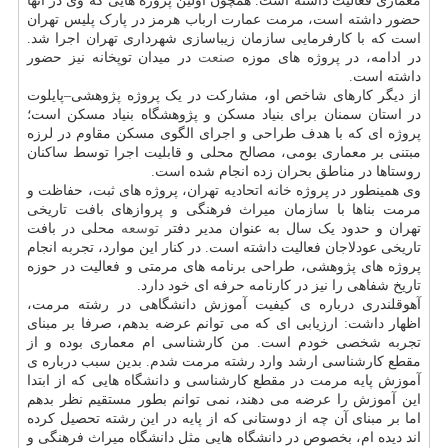
معماری فعالیت داشته است. همچون اولین پروژه هایی که وی در آنها
حضور داشته است، مرمت عمارت ارباب هرمز در پارک پلیس تهران
است که با کارفرمایی سازمان زیباسازی شهرداری تهران اجرا شد.
در ادامه، در پروژه های موزه
صنعت
در میدان توپخانه نیز حضور
داشته است.
از دیگر کارهای شاخص او، مشارکت در یک پروژه پژوهشی–پایلوت
در استان سمنان برای بنیاد مسکن و پژوهشگاه بنیاد مسکن است؛
پروژه ای که با هدف طراحی و اجرای الگوی مسکن مقاوم در لرزه
مبتنی بر معماری بومی، مصالح محلی و قابلیت اجرا توسط ساکنان
روستاها در مناطق بحران زده انجام شده است.
وی همینطور در پروژه خانه اتحادیه تهران، پروژه های ثبت، حفاظت و
مرمت بناها با سازمان میراث فرهنگی و پروازهای بافت تاریخی
تهران و حدود یک سال به عنوان مدیر دفتر
توسعه
محلی در بافت
تاریخی عودلاجان فعالیت داشته است. در کنار این موارد، تجربه انجام
پروژه های پژوهشی، طراحی برنامه های مرمتی و فعالیت در حوزه
تاریخ شفاهی را نیز در کارنامه حرفه ای خود دارد.
آهوقلندری درباره ی کیفیت آموزش دانشگاهی در رشته مرمت،
اظهار داشت: ارزیابی ای که می توانم عرضه بدهم، صرفا بر مبنای
تجربه شخصی خودم است. من کارشناسی ام معماری بوده و از
مقطع کارشناسی ارشد وارد رشته مرمت شدم. بدین سبب درباره ی
آموزش پایه مرمت در مقطع کارشناسی و دانشگاه هایی که از ابتدا
این آموزش را عرضه می دهند، نمی توانم بطور مستقیم نظر بدهم
اما بر مبنای آن چه از دوستانی که از پایه در این رشته تحصیل کرده
اند دیده ام، بخصوص در دانشگاه هایی مثل دانشگاه میراث فرهنگی و