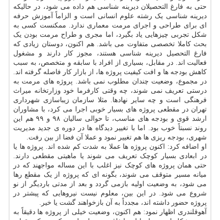
حتی به فارغ التحصیلان دیرینه شناسی هم داده می شود، در حالیکه
دیرینه شناسی یک رشته علوم انسانی است و الزاماً آموزش حرفه
ای برای طراحی و اجرای مرمت معماری ندارد. ممکنست کسی به
شکل تجربی چیزهایی یاد بگیرد، اما مجری و طراح مرمت بودن یک
بحث کاملا تخصصی متفاوت می باشد. هم اکنون، دوستان زیادی که
فارغ التحصیل دیرینه شناسی هستند، مجوز کار دارند و مشغول
فعالیت اند. در مقابل، بسیاری از افراد با سابقه و متخصص، به سبب
کاهش بودجه ها و افت کیفیت پروژه ها، از بازار کار فاصله گرفته اند.
در مجموع، وضعیت چندان مطلوب نمی باشد. پروژه های مرمت به
درستی تعریف نمی شوند، چه وقتی کارفرما خود وزارتخانه میراث
فرهنگی است و چه سایر نهادها. مثلا سازمان زیباسازی شهرداری
تهران در مقطعی پروژه های بسیار خوبی اجرا می کرد، با مشاوران
ارشد قوی و بودجه های مناسب، تا حوالی سالیان ۹۸ و ۹۹ هم این
روند نسبتاً خوب بود. اما با تغییر دیدگاه ها در دوره ی جدید مدیریت
شهری، بودجه ریزی ها هم تغییر نمود و عملا آن فضا از بین رفت.
او اضافه کرد: اکنون پروژه ها عملا به شدت کم شده اند. پروژه ها یا
در ابعادی بسیار کوچک تعریف می شوند یا ماهیتی مقطعی دارند.
حتی همان پروژه های کوچک نیز اغلب با این مساله مواجهند که در
میانه مسیر متوقف می شوند، بگونه ای که پروژه از یک مقطع رها
می شود، به وضعیت اولیه بازمی گردد و بعد از مدتی باردیگر از نو
شروع می شود. در این بین، معلوم نیست نیروهایی که پیشتر در
پروژه حضور داشته اند، مجدداً به آن بازخواهند گشت یا خیر.
آهوقلندری اظهار نمود: هم اکنون، وضعیت خیلی از پروژه ها دقیقاً به