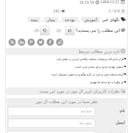
1404/11/22
14:19:59
241
/ 5
0.0
تگهای خبر:
آموزش
,
بودجه
,
بیمار
,
بیمه
این مطلب را می پسندید؟
(0)
(0)
تازه ترین مطالب مرتبط
قراردادی که سرنوشت صنعت واکسن ایران را عوض کرد
اربعین تهدید جدی برای تمدن غرب است
آینده صنعت چاپ و نشر در گرو نوآوری و تحول دیجیتال است
ای وطن! با تو بسته ام عهدی
نظرات کاربران عزیز ال مور در مورد این پست
نظر شما در مورد این مطلب ال مور
نام:
ایمیل: