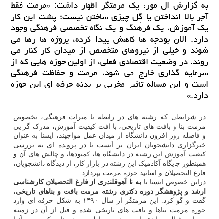
به گزارش ال مور، یک مرمتگر اظهار داشت: «مرمت فقط
آجر بالا انداختن یا گِل چیزی ساختن نیست؛ پشت این کار
یک آموزش، یک فرهنگ و یک نگاه تخصصی فرهنگی وجود
دارد. الان بودجه ها کاهش پیدا کرده، پروژه ها رها می
شوند و خیلی از نیروهای متخصص از میدان کار کنار می
روند. در وضعیت اقتصادی فعلی، از اولین حوزه هایی که از
سرمایه گذاری خارج می شود، مرمت و حفاظت فرهنگی
است و این مساله تاثیر مخربی بر بدنه حرفه ای این حوزه
دارد.»
در شرایطی که رشته های در رابطه با میراث فرهنگی، بخصوص
مرمت بنا و بافت های تاریخی، با افت کیفیت آموزش، مدرک گرایی
و فاصله روز افزون دانشگاه از میدان عمل مواجهند، ایسنا به عنوان
خبرگزاری دانشجویان ایران بر آنست تا در پرونده ای به بررسی
کیفیت
آموزش
این رشته در دانشگاه ها، کمبودها، و چالش های آن و
همینطور جایگاه آکادمیک این رشته در بازار کار، از دیدگاه دانشجویان،
فارغ التحصیلان و اساتید حوزه مرمت بپردازد.
دراین خصوص ایسنا با
به نا آهوقلندری از فارغ التحصیلان کارشناسی
ارشد و پژوهشگر دوره دکتری رشته مرمت بافت و بناهای تاریخی
،
گفت و گو کرد. این مرمتگر از سال ۱۳۹۰ به شکل حرفه ای وارد
حوزه مرمت بناها و بافت های تاریخی شده و قبل از آن در زمینه