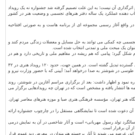
 و اثرگذاری آن نیست؛ به این علت تصمیم گرفته شد جشنواره نه یک رویداد
زتاب دهنده عملکرد یک ساله دفتر هنرهای تجسمی و وضعیت هنر در کشور
م در واقع آغاز رسمی مجموعه ای از برنامه هاست و به صورتی افتتاحیه
تجسمی چه کمکی می توانند به حل مسایل و معضلات زندگی مردم کنند و
بعنوان یک مبحث ملی و تمدنی انتخاب شده است.
م شکل گیرد؛ پیامی که هم ریشه در مفاهیم ملی و تاریخی دارد و هم در
او خاطرنشان کرد: با چنین رویکردی، جشنواره از قالب سنتی «نمایشگاه، داوری و اهدای جایزه به آثار برتر» فاصله گرفته و به مجموعه ای از رویدادهای گسترده تبدیل گشته است. در همین جهت، حدود ۱۲۰ رویداد هنری در ۳۲
ه نصیرالدین طوسی در شوشتر به صدا درخواهد آمد؛ آیینی که با حضور وزارت نیرو و
اره نمود و اظهار داشت: بعد از برگزاری مراسم آغازین در شوشتر، روند
امه ها انتشار یافته و مشخص است که در تهران چه رویدادهایی برگزار می
نشگاه هنر تهران، مؤسسه فرهنگی هنری صبا و موزه هنرهای معاصر تهران.
ان آن دعوت شده است تا نمایشگاهی مستقل را در چارچوب جشنواره ارائه
سالگرد تولد رسول مهربانی» است و آثار شاخصی در آن به نمایش درمی
از آن برقرار است.
ه اند، عرضه می شوند تا آثار برجسته هنرمندان در معرض دید عموم قرار