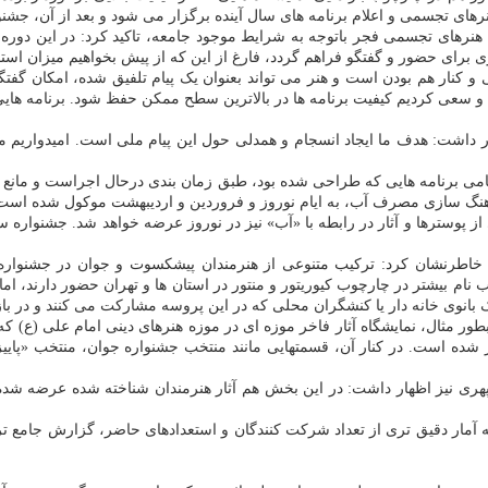
ای تجسمی و اعلام برنامه های سال آینده برگزار می شود و بعد از آن، جشنوار
های تجسمی فجر باتوجه به شرایط موجود جامعه، تاکید کرد: در این دوره اساس
 برای حضور و گفتگو فراهم گردد، فارغ از این که از پیش بخواهیم میزان استقبا
ی و کنار هم بودن است و هنر می تواند بعنوان یک پیام تلفیق شده، امکان گفت
داشت: هدف ما ایجاد انسجام و همدلی حول این پیام ملی است. امیدواریم مردم 
 تمامی برنامه هایی که طراحی شده بود، طبق زمان بندی درحال اجراست و مانع 
با فرهنگ سازی مصرف آب، به ایام نوروز و فروردین و اردیبهشت موکول شده اس
ز پوسترها و آثار در رابطه با «آب» نیز در نوروز عرضه خواهد شد. جشنوار
اطرنشان کرد: ترکیب متنوعی از هنرمندان پیشکسوت و جوان در جشنواره ح
 بیشتر در چارچوب کیوریتور و منتور در استان ها و تهران حضور دارند، اما 
 بانوی خانه دار یا کنشگران محلی که در این پروسه مشارکت می کنند و در بازن
ور مثال، نمایشگاه آثار فاخر موزه ای در موزه هنرهای دینی امام علی (ع) ک
ر شده است. در کنار آن، قسمتهایی مانند منتخب جشنواره جوان، منتخب «پاییز 
 نیز اظهار داشت: در این بخش هم آثار هنرمندان شناخته شده عرضه شده، ام
عرضه آمار دقیق تری از تعداد شرکت کنندگان و استعدادهای حاضر، گزارش جامع 