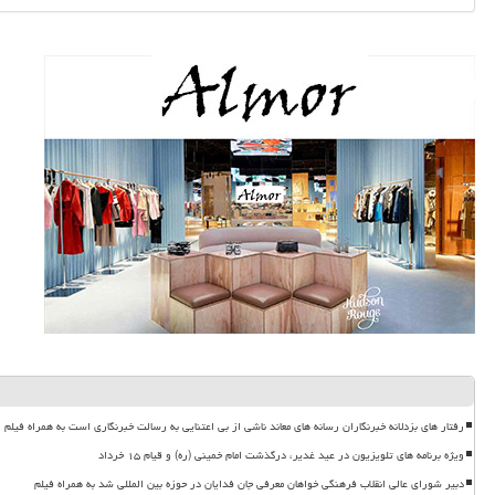
رفتار های بزدلانه خبرنگاران رسانه های معاند ناشی از بی اعتنایی به رسالت خبرنگاری است به همراه فیلم
ویژه برنامه های تلویزیون در عید غدیر، درگذشت امام خمینی (ره) و قیام ۱۵ خرداد
دبیر شورای عالی انقلاب فرهنگی خواهان معرفی جان فدایان در حوزه بین المللی شد به همراه فیلم