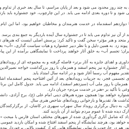
ن به چند روز محدود می شود و بعد از پایان مراسم، تا سال بعد خبری از تداوم
شود و تا دوره بعدی ادامه می یابد. در این چارچوب، خود جشنواره باید با
ا دوازدهم اسفندماه در خدمت هنرمندان و مخاطبان خواهیم بود، اما این ایا
 از آن نیز تداوم می یابد تا در جشنواره سال آینده باردیگر به جمع بندی برسد.
 متحد و هنر مؤثر» سخن گفت و تاکید کرد: پرسش اصلی اینست که هنرهای 
پیوند زد. به همین دلیل و با نظر دبیر جشنواره و هیات سیاست گذاری، «آب» 
ن؛ تجسم آب» به خلق آثار خواهند پرداخت تا نمایشگاهی برآمده از این پیا
شروع شده اند. زنگ رسمی آغاز جشنواره نیز پنجم اسفند و همزمان با روز بزرگداشت خواج
یر مفهوم آب رسما آغاز شود و در ادامه سال امتداد یابد.
 تجسمی فجر، به جزییات رویدادهای بعد از آئین افتتاحیه پنجم اسفندماه اش
 همزمان با روز ملی آب (سیزدهم اسفند)، ادامه می یابد. جدول کامل این برن
نوعی با تأکید بر «هنر در خدمت مردم» جریان دارد.
شنواره خواهند بود؛ همچون موزه هنرهای دینی امام علی (ع)، برج آزادی، دا
داشت ها، تقدیرها و بازخوانی رویدادهای شاخص هنری سال.
ثال، به دنبال برگزاری رویداد سال سهراب سپهری در کاشان، از برگزارکنندگ
 دیده شده تا عموم مردم بتوانند از آن بازدید کنند.
ع داد که شامل آثاری گردآوری شده از شهرهای مختلف استان فارس با مبحث «
 خواهد بود، هرچند نمایشگاه از پنجم اسفند افتتاح شده و امکان بازدید عمومی 
ر هم در چارچوب بازنمایی نمایشگاه هایی که از کیفیت بالایی برخوردار بود