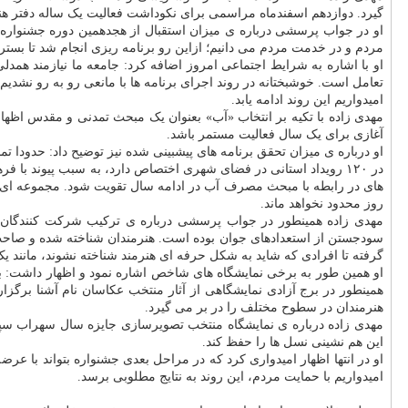
گیرد. دوازدهم اسفندماه مراسمی برای نکوداشت فعالیت یک ساله دفتر هنره
او در جواب پرسشی درباره ی میزان استقبال از هجدهمین دوره جشنواره هنر
مردم و در خدمت مردم می دانیم؛ ازاین رو برنامه ریزی انجام شد تا بستری
او با اشاره به شرایط اجتماعی امروز اضافه کرد: جامعه ما نیازمند همدل
امیدواریم این روند ادامه یابد.
مهدی زاده با تکیه بر انتخاب «آب» بعنوان یک مبحث تمدنی و مقدس اظهار 
آغازی برای یک سال فعالیت مستمر باشد.
او درباره ی میزان تحقق برنامه های پیشبینی شده نیز توضیح داد: حدودا
در ۱۲۰ رویداد استانی در فضای شهری اختصاص دارد، به سبب پیوند 
های در رابطه با مبحث مصرف آب در ادامه سال تقویت شود. مجموعه ای ا
روز محدود نخواهد ماند.
مهدی زاده همینطور در جواب پرسشی درباره ی ترکیب شرکت کنندگان خ
سودجستن از استعدادهای جوان بوده است. هنرمندان شناخته شده و صاحب نام
گرفته تا افرادی که شاید به شکل حرفه ای هنرمند شناخته نشوند، مانند یک
او همین طور به برخی نمایشگاه های شاخص اشاره نمود و اظهار داشت: بط
همینطور در برج آزادی نمایشگاهی از آثار منتخب عکاسان نام آشنا برگزا
هنرمندان در سطوح مختلف را در بر می گیرد.
مهدی زاده درباره ی نمایشگاه منتخب تصویرسازی جایزه سال سهراب سپهری
این هم نشینی نسل ها را حفظ کند.
او در انتها اظهار امیدواری کرد که در مراحل بعدی جشنواره بتواند با 
امیدواریم با حمایت مردم، این روند به نتایج مطلوبی برسد.