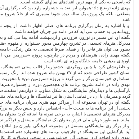
که پاسخی به یکی از مهم ترین انتقادهای سالهای گذشته است.
مهدی زاده توضیح داد: همواره این نقد به جشنواره وارد بود که برگزاری آ
مقطعی، بلکه یک پروژه یک ساله دیده شود؛ مسیری که از حالا شروع می 
باشد.
او با اشاره به زمان برگزاری برنامه های اصلی اظهار داشت: از پنجم ت
رویدادهایی به حساب می آید که در ادامه نیز جریان خواهند داشت.
بگفته او، این مسیر در نوروز، فروردین و اردیبهشت ادامه پیدا می کند و بعد
مدیرکل هنرهای تجسمی در تشریح چهارمین محور جشنواره از مفهوم «هنر
چطور می توان هنر فاخر را از فضای صرفا تخصصی به متن زندگی
جامعه
بگفته مهدی زاده، هنرمندان و مردم در چارچوب پروژه «سرزمین من، ایرا
باورهای مذهبی جامعه جایگاه ویژه ای یافته است.
استان کشور طراحی شده که از ۲۷ بهمن ماه 
استانداری خوزستان برگزار می گردد تا پروژه «سرزمین من» با محوریت تقد
مهدی زاده در ادامه تشریح برنامه های هجدهمین دوره از جشنواره هنرهای
بازگشایی ها و دیدارهای نمایشگاهی به شکل متناوب تا دوازدهم اسفندماه،
گردد و همزمان با آن، در تمامی استان ها نیز نمایشگاه ها و برنامه های مت
بگفته او، در تهران مجموعه ای از مراکز مهم هنری میزبان برنامه های ج
بخشی از این برنامه ها به مبحث «آب» اختصاص دارد و بخش دیگر به بزرگ
مدیرکل هنرهای تجسمی با اشاره به برخی نمونه ها اضافه کرد: بعنوان م
نمایند. همینطور جریان ملی فرش بعنوان یک نمایشگاه مستقل و فراگیر تدارک
او از برگزاری نمایشگاهی مستقل در مجموعه فرهنگی نیاوران نیز اطلا
آید. بازگشایی این نمایشگاه در چارچوب برنامه های جشنواره دهم اسفندماه
مهدی زاده اضافه کرد: منتخب آثار خوشنویسی و منتخب دوسالانه کاریکاتو