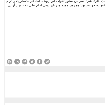
نان جاری شود. سومین محور تحولی این رویداد اما، فرایندمحوری و دوام
واره خواهند بود؛ همچون موزه هنرهای دینی امام علی (ع)، برج آزادی،