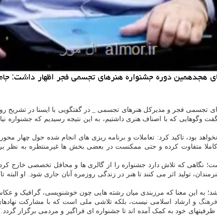
ی هجدهمین دوره جشنواره هنرهای تجسمی فجر اظهار داشت: جامعه
ی تجسمی فجر و مدیرکل هنرهای تجسمی _ در گفتگویی با ایسنا در تشریح رو
گفت وگوهایی که با اصناف هنری داشتیم، به این نتیجه رسیدیم که جشنواره نی
و نخواهد بود، تاکید کرد: تعاملات و برنامه ریزی های انجام شده حول چها
املا متفاوت کرده و حتی ممکنست در بعضی بخش ها غیرمنتظره به نظر برسد.
ست؛ نگاهی که تلاش دارد جشنواره را از گالری ها و محافل تخصصی خارج کرد
مندان، تولید اثر می کنند تا هنر در زندگی روزمره آنان جاری شود. او البته 
 شد؛ به این معنا که مرزبندی میان رشته هایی چون خوشنویسی، گرافیک و عک
رهنگ
و ارشاد اسلامی نیست، بلکه تلاشی ملی است که با مشارکت نهادهای
ظرفیتهای خود به کمک آمده اند تا جشنواره ای فراگیر و مردمی برگزار گردد.