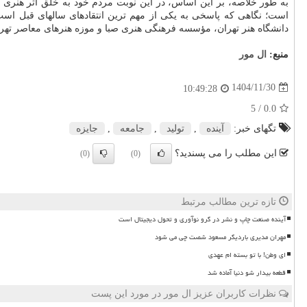
به طور خلاصه، بر این اساس، در این نوبت مردم خود به خلق اثر هنری می
است؛ نگاهی که پاسخی به یکی از مهم ترین انتقادهای سالهای قبل است. 
دانشگاه هنر تهران، مؤسسه فرهنگی هنری صبا و موزه هنرهای معاصر تهرا
منبع:
ال مور
1404/11/30
10:49:28
/ 5
0.0
تگهای خبر:
آینده
,
تولید
,
جامعه
,
جایزه
این مطلب را می پسندید؟
(0)
(0)
تازه ترین مطالب مرتبط
آینده صنعت چاپ و نشر در گرو نوآوری و تحول دیجیتال است
مهران مدیری باردیگر مسعود شصت چی می شود
ای وطن! با تو بسته ام عهدی
قطعه بیدار شو دنیا آماده شد
نظرات کاربران عزیز ال مور در مورد این پست