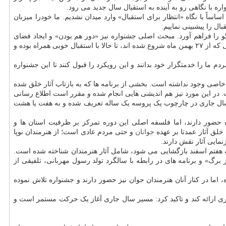
ه با نگاهی رو به آینده به استقبال سال جدید می رود.
اً با نگاه «انتظار برای استقبال» وارد میدان نشدیم. ما خودرا میزبان
ل را پیشبینی نماییم.
گو را فراهم آورد. مبحث اصلی جشنواره نیز «دور هم بودن» و ایجاد فضای
تعامل است. خوشبختانه در روند اجرای برنامه ها با مانعی رو به رو نشدیم و سعی کردیم کیفیت برنامه ها در بالاترین سطح ممکن حفظ شود. برنامه هایی که از ۲۷ بهمن ماه شروع شده اند، تا حالا با استقبال خوبی همراه بوده و
ما را خدمتگزار خود بدانند و این رویکرد را قبول کنند تا این جشنواره
خاصی وجود نداشته است. بخشی از برنامه ها که به بازتاب آثار خلق شده
ت. در این مورد نیز هم اندیشی هایی انجام شده و مقرر است اطلاع رسانی
ه سال جاری در چارچوب یک پروسه یک ساله تعریف شده و به هفت یا هشت
ضور دارند، اما فلسفه اصلی این دوره تمرکز بر ظرفیت استان ها و
خلق آثار عمدتا بر عهده
جوانان
و حتی مردم عادی است؛ از هنرمندان نوپا
مایی آثار نقش دارند.
ه هفتم اسفند بازگشایی می شود، شامل آثار هنرمندان شناخته شده است.
برگ» و برنامه های در رابطه با سالگرد تولد رسول مهربانی، تلفیقی از
ا در کنار آنان هنرمندان جوان نیز حضور دارند و جشنواره تلاش نموده
تری ارائه کند و تاکید کرد: مسیر سال جاری آغاز یک حرکت مستمر است و