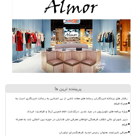
پربیننده ترین ها
رفتار های بزدلانه خبرنگاران رسانه های معاند ناشی از بی اعتنایی به رسالت خبرنگاری است به
همراه فیلم
ویژه برنامه های تلویزیون در عید غدیر، درگذشت امام خمینی (ره) و قیام ۱۵ خرداد
دبیر شورای عالی انقلاب فرهنگی خواهان معرفی جان فدایان در حوزه بین المللی شد به همراه
فیلم
معرفی شیراوند بعنوان رئیس جدید فرهنگسرای نیاوران