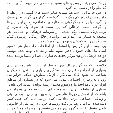
روستا می برند. روسری های سفید و مشکی هم سهم سیّدی است
که علم را در دست می گیرد.
در عین حال، این رسم هم مشابه سایر سنت های قدیمی در رابطه با
ماه رمضان امروز کم رنگ تر از گذشته برگزار می گردد. تغییر سبک
زندگی،
مهاجرت
و دگرگونی ساختارهای اجتماعی، نَفَسِ این آئین ها
را گرفته است؛ درحالی که این سنت ها صرفاً یک خاطره ی
نوستالژیک نیستند، بلکه بخشی از سرمایه فرهنگی و اجتماعی هر
منطقه به شمار می آیند و می توانند در خلال زندگی روزمره، کمک
به دیگران را به کودکان و نوجوانان
آموزش
دهند.
پی نوشت: این گزارش با استفاده از اطلاعات جلد دوازدهم «تقویم
آیینی ماه های قمری، دفترِ سوم ماه رمضان»، تهیه شده توسط
«واحد
فرهنگ
مردم» مرکز تحقیقات سازمان صدا و سیما نوشته شده
است.
خلاصه اینکه به گزارش ال مور به نقل از ایسنا، ماه رمضان برای
بسیاری از افراد به عنوان ماه دستگیری و یاری رساندن به دیگران
شناخته می شود؛ کمک به دیگران از یک سفارش اخلاقی فراتر می
رود و به رفتاری اجتماعی تبدیل می شود که در بسیاری از مناطق
ایران در دل مراسم ها و رسوم محلی ریشه دوانده است. این ماه در
بسیاری از مناطق ایران با مجموعه ای از رسوم محلی همراه می
باشد که از نخستین روزها آغاز می شود و پیوندی میان باورهای دینی
و زندگی اجتماعی مردم ایجاد می کند؛ مراسم هایی که اغلب کمتر
دیده شده اند اما بازهم در بافت روستاها جریان دارند. پس از خاموش
شدن مشعل، اعضاء گروه دور هم می نشینند و آنچه را جمع کرده اند