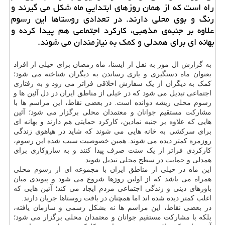
راه است که از همان روزهای ابتداییِ ماه شکل می گیرند و
رنگ و بوی محلی دارند. در تعدادی روستاها این رسوم
علاوه بر جنبه‌ی مذهبی، کارکرد اجتماعی هم پیدا کرده و
بهانه ای برای همدلی و کمک به نیازمندان می شوند.
به گزارش ال مور به نقل از ایسنا، ماه رمضان برای خیلی از افراد
بعنوان ماه دستگیری و یاری رساندن به دیگران شناخته می شود؛
کمک به دیگران از یک سفارش اخلاقی فراتر می رود و به رفتاری
اجتماعی تبدیل می شود که در خیلی از مناطق ایران در دل آئین ها و
رسوم محلی ریشه دوانده است. در بعضی نقاط، این مراسم ها با
مشارکت مستقیم
جوانان
و معتمدان محلی برگزار می شود؛ آئین
هایی که علاوه بر جنبه نمادین، کارکرد حمایتی هم دارند و بهانه ای
برای سرکشی به خانه هایی می شوند که شاید در هیاهوی زندگی
روزمره کمتر دیده می شوند. همین خصوصیت سبب شده این رسوم،
کارکردی فراتر از یک سنت صرف پیدا کنند و به سازوکاری برای
همدلی و حمایت در سطح محلی تبدیل شوند.
این ماه در خیلی از مناطق ایران با مجموعه ای از رسوم محلی
همراه می باشد که از اولین روزها شروع می شود و پیوندی میان
باورهای دینی و زندگی اجتماعی مردم ایجاد می کند؛ آئین هایی که
اغلب کمتر دیده شده اند اما همچنان در بافت روستاها جریان دارند.
در بعضی نقاط، این مراسم ها نه بشکل رسمی و سازمان یافته،
بلکه با مشارکت مستقیم جوانان و معتمدان محلی برگزار می شود؛