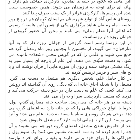
آئین هایی که علاوه بر جنبه ی نمادین، کارکردی حمایتی هم دارند و
بهانه ای برای توجه به نیازمندان می شوند. همین خصوصیت سبب
شده این رسم ها، کارکردی فراتر از یک سنت صرف پیدا کنند.
روستای عباس آباد از توابع شهرستان بم استان کرمان هم در پنج روز
نخست ماه رمضان شاهد برگزاری یکی از همین آئین هاست؛ رسمی
که اهالی آنرا «علم بندان» می نامند و محور آن حضور گروهی از
جوانان روزه دار روستاست.
در این روستا رسم است گروهی از جوانان روزه دار که به آنها
«نازخوان» می گویند، از نخستین تا پنجمین روز ماه رمضان گرد هم
جمع می شوند و عَلَمی را که در گویش محلی «شَعدَه» نامیده می
شود، به دست سیّدی می دهند. این علم از پارچه ای بسیار تمیز به
رنگ مشکی دوخته شده و روی آن سوره هایی از قرآن نوشته اند و با
نخ های سبز و قرمز تزیینش کرده اند.
در کنار حامل عَلَم، شخص دیگری هم مشعل به دست می گیرد.
مشعل را با شعله اجاق خانه ای که دیگی روی آن گذاشته اند روشن
می کنند. کسی که عَلَم به دست دارد در جلو دسته حرکت می کند و
فردی که مشعل دارد پشت سر او به راه می افتد.
دسته به در هر خانه که می رسد، صاحب خانه مقداری گندم، پول،
خرما یا انواع خوراکی هایی را که در خانه دارد به اعضای گروه می
دهد. برخی هم یک روسری سیاه یا سفید به دسته علم می بندند و آنرا
می بوسند. این کار تا زمانی ادامه دارد که مشعل خاموش شود.
بعد از خاموش شدن مشعل، اعضای گروه دور هم می نشینند و آن
چه را جمع کرده اند به سه قسمت تقسیم می کنند؛ یک سوم پول و
خوراکی ها را برای خود برمی دارند و بقیه را برای افراد نیازمند