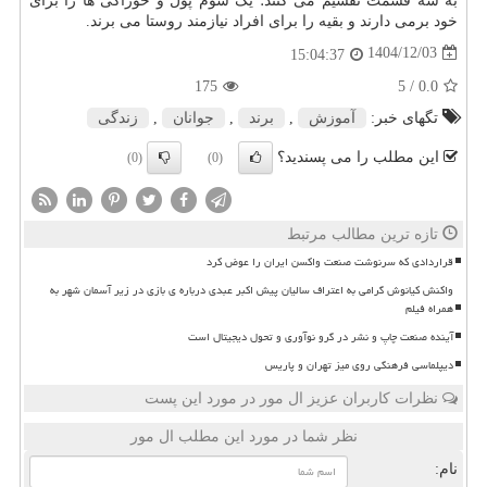
به سه قسمت تقسیم می کنند؛ یک سوم پول و خوراکی ها را برای
خود برمی دارند و بقیه را برای افراد نیازمند روستا می برند.
1404/12/03
15:04:37
175
/ 5
0.0
تگهای خبر:
آموزش
,
برند
,
جوانان
,
زندگی
این مطلب را می پسندید؟
(0)
(0)
تازه ترین مطالب مرتبط
قراردادی که سرنوشت صنعت واکسن ایران را عوض کرد
واکنش کیانوش گرامی به اعتراف سالیان پیش اکبر عبدی درباره ی بازی در زیر آسمان شهر به
همراه فیلم
آینده صنعت چاپ و نشر در گرو نوآوری و تحول دیجیتال است
دیپلماسی فرهنگی روی میز تهران و پاریس
نظرات کاربران عزیز ال مور در مورد این پست
نظر شما در مورد این مطلب ال مور
نام: