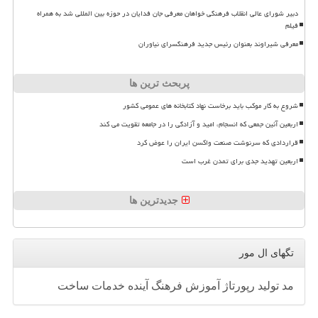
دبیر شورای عالی انقلاب فرهنگی خواهان معرفی جان فدایان در حوزه بین المللی شد به همراه
فیلم
معرفی شیراوند بعنوان رئیس جدید فرهنگسرای نیاوران
پربحث ترین ها
شروع به کار موکب باید برخاست نهاد کتابخانه های عمومی کشور
اربعین آئین جمعی که انسجام، امید و آزادگی را در جامعه تقویت می کند
قراردادی که سرنوشت صنعت واکسن ایران را عوض کرد
اربعین تهدید جدی برای تمدن غرب است
جدیدترین ها
تگهای ال مور
مد
تولید
رپورتاژ
آموزش
فرهنگ
آینده
خدمات
ساخت