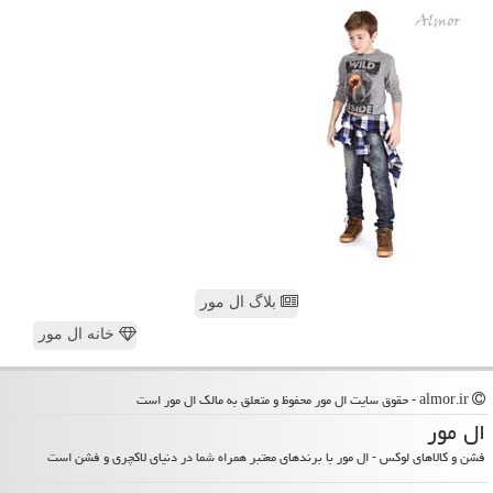
بلاگ ال مور
خانه ال مور
almor.ir - حقوق سایت ال مور محفوظ و متعلق به مالک ال مور است
ال مور
فشن و کالاهای لوکس - ال مور با برندهای معتبر همراه شما در دنیای لاکچری و فشن است