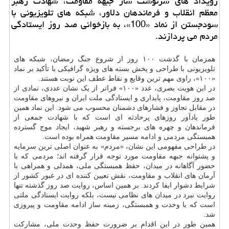
رویداد های سرنوشت ساز جبهه مقاومت، شهادت رهبر
معظم انقلاب و فرماندهان دلاور، شبکه های تلویزیونی با
سودجستن از نماد «100»، به بازخوانی صد روز ایستادگی
مردم می پردازند.
همزمان با گذشت ۱۰۰ روز از شروع جنگ رمضان، شبکه های
تلویزیونی با طراحی و پخش بسته های ویژه گرافیکی با تأکید بر نماد
«۱۰۰»، راوی مهم ترین وقایع و نقاط عطف این نوبت هستند.
در این هویت بصری، عدد «۱۰۰» فراتر از یک نشان عددی، نمادی از
صد روز مقاومت، پایداری و ایستادگی ملت ایران و نیروهای مقاومت
در مقابل تجاوز و فشارهای دشمنان محسوب می شود. این نماد همین
طور یادآور روزهای پرحادثه ای است که با شهادت جمعی از
فرماندهان و چهره های برجسته و رهبر شهید، ایجاد موج گسترده
همبستگی مردمی و ادامه مسیر مقاومت همراه بوده است.
در طراحی مفهومی این نشان، «مردم» به عنوان اصلی ترین سرمایه
و پشتوانه جبهه مقاومت مورد توجه قرار گرفته اند؛ مردمی که با
حضور آگاهانه در میدان، حفظ همبستگی ملی، همدلی و همراهی با
آرمان های انقلاب و مقاومت، نقش تعیین کننده ای در عبور کشور از
شرایط دشوار ایفا کردند. بر همین اساس، روایت صد روز گذشته تنها
روایت نبرد در میدان های نظامی نیست، بلکه روایت ایستادگی ملتی
است که با وحدت و همبستگی، زمینه ساز ادامه مقاومت و پیروزی
شد.
همین طور در این اقدام بر ضرورت حفظ وحدت ملی، مشارکت