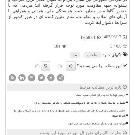
پشتوانه جبهه مقاومت مورد توجه قرار گرفته اند؛ مردمی که با
حضور آگاهانه در میدان، حفظ همبستگی ملی، همدلی و همراهی با
آرمان های انقلاب و مقاومت، نقش تعیین کننده ای در عبور کشور از
شرایط دشوار ایفا کردند.
1405/03/17
19:58:01
184
/ 5
0.0
تگهای خبر:
ساخت
,
مد
این مطلب را می پسندید؟
(0)
(0)
تازه ترین مطالب مرتبط
اربعین تهدید جدی برای تمدن غرب است
تاکید بر توسعه همکاری ها در حوزه دیپلماسی عمومی و معرفی شایسته ایران
واکنش کیانوش گرامی به اعتراف سالیان پیش اکبر عبدی درباره ی بازی در زیر آسمان شهر به
همراه فیلم
مهران مدیری باردیگر مسعود شصت چی می شود
نظرات کاربران عزیز ال مور در مورد این پست