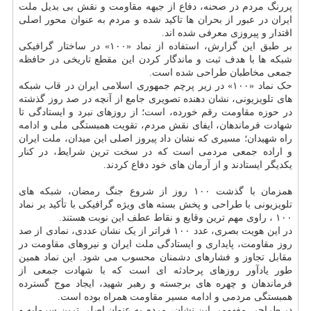
پررنگ مردم در صحنه، دفاع از جبهه مقاومت و نقش بی بدیل ملت
ایران در عبور از بحران ها تاکید شده و مردم به عنوان محور اصلی
اقتدار و پیروزی معرفی شده اند.
بر طبق این گزارش، استفاده از نماد «۱۰۰» در ساختار گرافیکی
شبکه ها با هدف ثبت و ماندگار کردن این مقطع تاریخی در حافظه
جمعی مخاطبان طراحی شده است.
حک نماد «۱۰۰» در زیر پرچم جمهوری اسلامی ایران در قاب شبکه
های تلویزیونی، نشان دهنده تصویری جامع از آنچه در صد روز گذشته
در حوزه مقاومت رقم خورده، است؛ از روزهای نبرد و ایستادگی تا
شهادت فرماندهان، ایفای نقش مردم، تقویت همبستگی ملی و ادامه
راه شهیدان؛ مسیری که نشان داد پیروز اصلی این میدان، ملت ایران
و اراده جمعی مردمی است که در سخت ترین شرایط، در کنار
یکدیگر ایستادند و از آرمان های خود دفاع کردند.
همزمان با گذشت ۱۰۰ روز از شروع جنگ رمضان، شبکه های
تلویزیونی با طراحی و پخش بسته های ویژه گرافیکی با تأکید بر نماد
۱۰۰ ، راوی مهم ترین وقایع و نقاط عطف این نوبت هستند.
در این هویت بصری، عدد ۱۰۰ فراتر از یک نشان عددی، نمادی از صد
روز مقاومت، پایداری و ایستادگی ملت ایران و نیروهای مقاومت در
مقابل تجاوز و فشارهای دشمنان محسوب می شود. این نماد همین
طور یادآور روزهای پرحادثه ای است که با شهادت جمعی از
فرماندهان و چهره های برجسته و رهبر شهید، ایجاد موج گسترده
همبستگی مردمی و ادامه مسیر مقاومت همراه بوده است.
در طراحی مفهومی این نشان، مردم به عنوان اصلی ترین سرمایه و