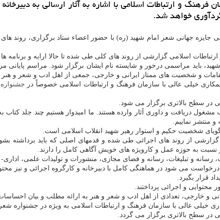
فرهنگ و ارتباطات اسلامی با اشاره به آثار ارسالی به دبیرخانه
 گردآوری خواهد شد.
 جایزه جهانی شعر امام شهید (ره) با حضور اعضاء ستاد برگزاری، روند های 
اطات اسلامی گزارشی از روند های کلی طی شده تا حالا ارایه و برنامه ها و ا
مقامات و شخصیت های ممتاز ایرانی و خارجی، جمعی از اهل ادب و شعر و هنر 
همکاری خیلی عالی با سازمان فرهنگ و ارتباطات اسلامی خصوصاً در
جشنواره
ش
تی در سطح بالاتری برگزار می شود.
 مشغول دریافت و داوری آثار وارده هستند. ما امیدوار هستیم چند جلد کتاب 
و منتشر نماییم.
 گویای شخصیت حکیم و استوار رهبر شهید انقلاب اسلامی است.
گزارشی از روند های اجرائی طی شده و قدمهای اصلی که باید برداشته بشوند
 نسبت به حوزه عمل و کارویژه های خویش آگاهی کامل را دارند.
رسانه و تبلیغات، رسانه و فضای مجازی، منشورات و تولیدات علمی، اداری- ما
درخواست می شود در هماهنگی کامل با دبیرخانه و کارگروه اجرائی و نیز محتوایی
اد قرار بگیرد.
 محتوایی و اجرائی پرداختند.
ی و خارجی، تعدادی از اهل ادب و شعر و هنر به ارائه مطلب و بیان احساسا
کاری خیلی عالی با سازمان فرهنگ و ارتباطات اسلامی به ویژه در جشنواره ش
تی در سطح بالاتری برگزار می گردد.