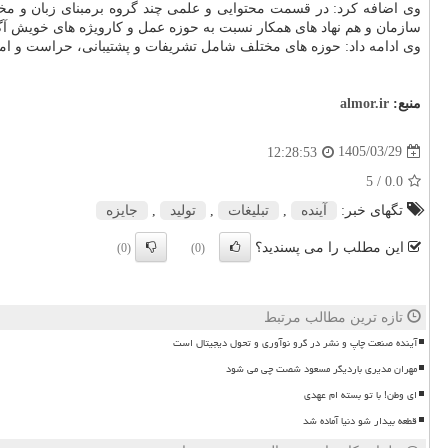
وی اضافه کرد: در قسمت محتوایی و علمی چند گروه برمبنای زبان و مخ
سازمان و هم نهاد های همکار نسبت به حوزه عمل و کارویژه های خویش آگا
وی ادامه داد: حوزه های مختلف شامل تشریفات و پشتیبانی، حراست و امنی
منبع:
almor.ir
1405/03/29
12:28:53
/ 5
0.0
تگهای خبر:
آینده
,
تبلیغات
,
تولید
,
جایزه
این مطلب را می پسندید؟
(0)
(0)
تازه ترین مطالب مرتبط
آینده صنعت چاپ و نشر در گرو نوآوری و تحول دیجیتال است
مهران مدیری باردیگر مسعود شصت چی می شود
ای وطن! با تو بسته ام عهدی
قطعه بیدار شو دنیا آماده شد