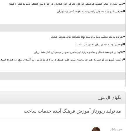
دبیر شورای عالی انقلاب فرهنگی خواهان معرفی جان فدایان در حوزه بین المللی شد به همراه فیلم
معرفی شیراوند بعنوان رئیس جدید فرهنگسرای نیاوران
شروع به کار موکب باید برخاست نهاد کتابخانه های عمومی کشور
اربعین تهدید جدی برای تمدن غرب است
تاکید بر توسعه همکاری ها در حوزه دیپلماسی عمومی و معرفی شایسته ایران
واکنش کیانوش گرامی به اعتراف سالیان پیش اکبر عبدی درباره ی بازی در زیر آسمان شهر به همراه فیلم
تگهای ال مور
مد
تولید
رپورتاژ
آموزش
فرهنگ
آینده
خدمات
ساخت