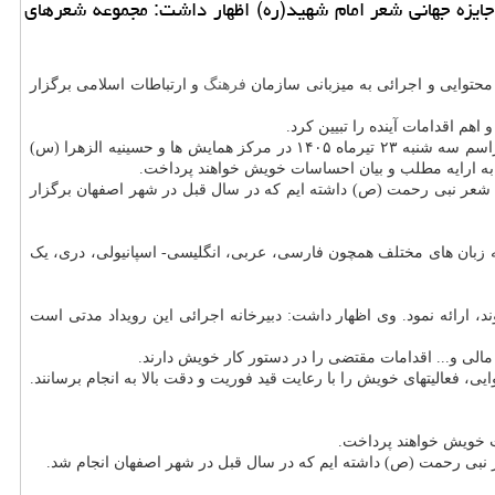
 جایزه جهانی شعر امام شهید(ره) اظهار داشت: مجموعه شعرهای
محتوایی و اجرائی به میزبانی سازمان
فرهنگ
و ارتباطات اسلامی برگزار
هم اقدامات آینده را تبیین کرد.
وی بیان نمود: با عنایت به نزدیک بودن مراسم خاکسپاری پیکر مطهر قائد شهید، باید مراسمی درخور و شایسته نام ایشان برگزار شود. مراسم پایانی مراسم سه شنبه ۲۳ تیرماه ۱۴۰۵ در مرکز همایش ها و حسینیه الزهرا (س)
به ارایه مطلب و بیان احساسات خویش خواهند پرداخت.
عر نبی رحمت (ص) داشته ایم که در سال قبل در شهر اصفهان برگزار
به زبان های مختلف همچون فارسی، عربی، انگلیسی- اسپانیولی، دری، یک
، ارائه نمود. وی اظهار داشت: دبیرخانه اجرائی این رویداد مدتی است
لی و... اقدامات مقتضی را در دستور کار خویش دارند.
، فعالیتهای خویش را با رعایت قید فوریت و دقت بالا به انجام برسانند.
ت خویش خواهند پرداخت.
عر نبی رحمت (ص) داشته ایم که در سال قبل در شهر اصفهان انجام شد.