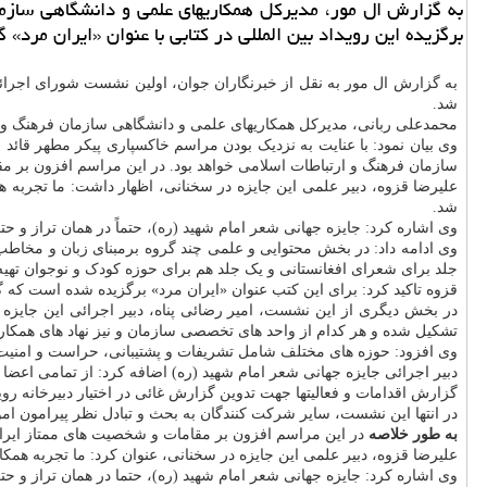
به گزارش ال مور، مدیرکل همکاریهای علمی و دانشگاهی سازمان 
برگزیده این رویداد بین المللی در کتابی با عنوان «ایران مرد»
به گزارش ال مور به نقل از خبرنگاران جوان، اولین نشست شورای اجرائی
شد.
محمدعلی ربانی، مدیرکل همکاریهای علمی و دانشگاهی سازمان فرهنگ و ارتب
سازمان فرهنگ و ارتباطات اسلامی خواهد بود. در این مراسم افزون بر 
علیرضا قزوه، دبیر علمی این جایزه در سخنانی، اظهار داشت: ما تجربه 
شد.
وی اشاره کرد: جایزه جهانی شعر امام شهید (ره)، حتماً در همان تراز و ح
وی ادامه داد: در بخش محتوایی و علمی چند گروه برمبنای زبان و مخاطب
جلد برای شعرای افغانستانی و یک جلد هم برای حوزه کودک و نوجوان تهیه 
قزوه تاکید کرد: برای این کتب عنوان «ایران مرد» برگزیده شده است که
در بخش دیگری از این نشست، امیر رضائی پناه، دبیر اجرائی این جایزه 
تشکیل شده و هر کدام از واحد های تخصصی سازمان و نیز نهاد های همکار
وی افزود: حوزه های مختلف شامل تشریفات و پشتیبانی، حراست و امنیت، 
دبیر اجرائی جایزه جهانی شعر امام شهید (ره) اضافه کرد: از تمامی اعضا 
گزارش اقدامات و فعالیتها جهت تدوین گزارش غائی در اختیار دبیرخانه روید
در انتها این نشست، سایر شرکت کنندگان به بحث و تبادل نظر پیرامون امور
به طور خلاصه
در این مراسم افزون بر مقامات و شخصیت های ممتاز ایران
علیرضا قزوه، دبیر علمی این جایزه در سخنانی، عنوان کرد: ما تجربه هم
وی اشاره کرد: جایزه جهانی شعر امام شهید (ره)، حتما در همان تراز و ح