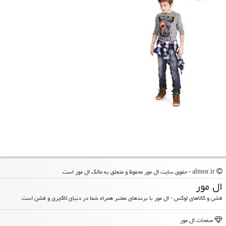
almor.ir - حقوق سایت ال مور محفوظ و متعلق به مالک ال مور است
ال مور
فشن و کالاهای لوکس - ال مور با برندهای معتبر همراه شما در دنیای لاکچری و فشن است
صفحات ال مور