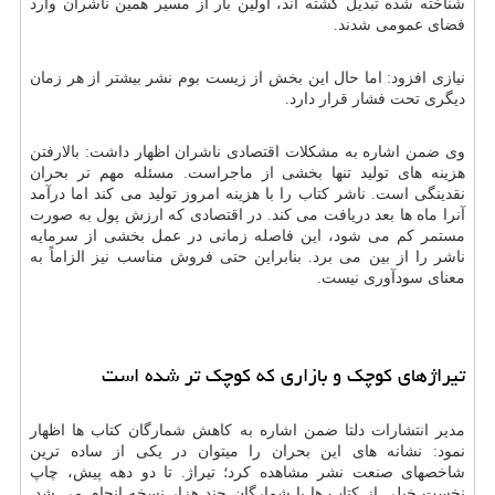
شناخته شده تبدیل گشته اند، اولین بار از مسیر همین ناشران وارد
فضای عمومی شدند.
نیازی افزود: اما حال این بخش از زیست بوم نشر بیشتر از هر زمان
دیگری تحت فشار قرار دارد.
وی ضمن اشاره به مشکلات اقتصادی ناشران اظهار داشت: بالارفتن
هزینه های تولید تنها بخشی از ماجراست. مسئله مهم تر بحران
نقدینگی است. ناشر کتاب را با هزینه امروز تولید می کند اما درآمد
آنرا ماه ها بعد دریافت می کند. در اقتصادی که ارزش پول به صورت
مستمر کم می شود، این فاصله زمانی در عمل بخشی از سرمایه
ناشر را از بین می برد. بنابراین حتی فروش مناسب نیز الزاماً به
معنای سودآوری نیست.
تیراژهای کوچک و بازاری که کوچک تر شده است
مدیر انتشارات دلتا ضمن اشاره به کاهش شمارگان کتاب ها اظهار
نمود: نشانه های این بحران را میتوان در یکی از ساده ترین
شاخصهای صنعت نشر مشاهده کرد؛ تیراژ. تا دو دهه پیش، چاپ
نخست خیلی از کتاب ها با شمارگان چند هزار نسخه انجام می شد.