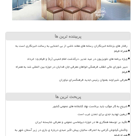
پربیننده ترین ها
رفتار های بزدلانه خبرنگاران رسانه های معاند ناشی از بی اعتنایی به رسالت خبرنگاری است به
همراه فیلم
ویژه برنامه های تلویزیون در عید غدیر، درگذشت امام خمینی (ره) و قیام ۱۵ خرداد
دبیر شورای عالی انقلاب فرهنگی خواهان معرفی جان فدایان در حوزه بین المللی شد به همراه
فیلم
معرفی شیراوند بعنوان رئیس جدید فرهنگسرای نیاوران
پربحث ترین ها
شروع به کار موکب باید برخاست نهاد کتابخانه های عمومی کشور
اربعین تهدید جدی برای تمدن غرب است
تاکید بر توسعه همکاری ها در حوزه دیپلماسی عمومی و معرفی شایسته ایران
واکنش کیانوش گرامی به اعتراف سالیان پیش اکبر عبدی درباره ی بازی در زیر آسمان شهر به
همراه فیلم