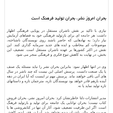
بحران امروز نشر، بحران تولید فرهنگ است
نیازی با تاکید بر نقش ناشران مستقل در پویایی فرهنگی اظهار
داشت: هر
جامعه
ای برای بازتولید فرهنگی خود به فضاهای آزمایش
نیاز دارد؛ به نهادهایی که حاضر باشند روی نویسندگان ناشناخته،
موضوعات کم مخاطب و ایده های جدید سرمایه گذاری کنند. این
نقش در اکثر کشورها بر عهده ناشران مستقل است. تضعیف این
بخش، در نهایت به کاهش تنوع فکری و فرهنگی منجر می شود.
وی در انتها اظهار نمود: بنابراین بحران نشر را نباید مسئله یک صنف
یا یک صنعت دانست. پرسش اصلی این نیست که چند ناشر در سال
های آتی باقی خواهند ماند. پرسش مهم تر اینست که آیا ایران در دهه
آینده بازهم قادر خواهد بود نویسندگان تازه، مترجمان تازه و داستانهای
تازه تولید نماید یا نه.
مدیر انتشارات دلتا خاطرنشان کرد: بحران امروز نشر، بحران فروش
کتاب نیست؛ بحران توانایی یک جامعه برای تولید و بازتولید فرهنگ
است. اگر این ظرفیت تضعیف شود، آثار آن تنها در کتابفروشی ها یا
صورت های مالی ناشران دیده نخواهد شد. آنرا در فقر ایده، کاهش