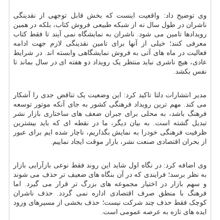
وی توضیح داد: واقعیت اینست که بخش قابل توجهی از نقدینگی
ناشران در طول سال نه از شبکه طبیعی فروش کتاب، بلکه در همین
رویدادها تامین می شود. ناشران به نمایشگاه نمی آیند تا فقط کتاب
معرفی کنند؛ خیلی از آنها برای تامین نقدینگی لازم جهت ادامه
فعالیت در ماه های آتی به فروش نمایشگاهی وابسته اند. در شرایط
عادی، هیچ ناشری نباید منتظر یک رویداد دو هفته ای در سال بماند تا
نفس بکشد.
مدیر انتشارات دلتا تاکید کرد: این وضعیت یک تناقض جدی را آشکار
می کند. مهم ترین رویداد فرهنگی کشور به جای آنکه موتور توسعه
فرهنگ باشد، به محلی برای جبران ضعف های ساختاری بازار نشر
تبدیل گشته است. به بیان دیگر، ما در نقطه ای که باید بیشترین
ظرفیت فرهنگی خودرا به نمایش بگذاریم، ناچار شده ایم برای عبور
از بحران اقتصادی صنعت نشر، بازار موقت ایجاد نماییم.
وی اضافه کرد: در نگاه اول شاید این روند فقط نوعی بازآرایی بازار
به نظر برسد؛ فرایندی که در آن بنگاه های ضعیف تر حذف می شوند
و سهم بازار در اختیار مجموعه های بزرگ تر قرار می گیرد. اما
فرهنگ با منطق صرف اقتصادی اداره نمی گردد. حذف ناشران
کوچک فقط حذف چند شرکت نیست؛ حذف بخشی از مسیرهای ورود
ایده های تازه به عرصه عمومی است.