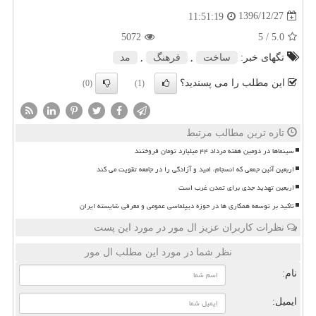
1396/12/27
11:51:19
5072
/ 5
5.0
تگهای خبر:
ساخت
,
فرهنگ
,
مد
این مطلب را می پسندید؟
(0)
(1)
تازه ترین مطالب مرتبط
سینماها در دومین هفته مرداد ۴۴ میلیارد تومان فروختند
اربعین آئین جمعی که انسجام، امید و آزادگی را در جامعه تقویت می کند
اربعین تهدید جدی برای تمدن غرب است
تاکید بر توسعه همکاری ها در حوزه دیپلماسی عمومی و معرفی شایسته ایران
نظرات کاربران عزیز ال مور در مورد این پست
نظر شما در مورد این مطلب ال مور
نام:
ایمیل: