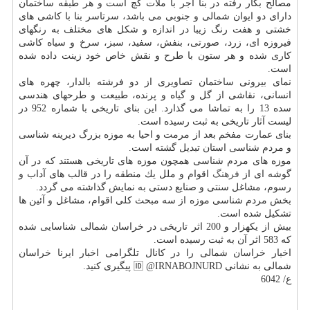
مصالح بكار رفته در بنا آجر با ملات گچ است و هر طبقه ساختمان
دارای دو ایوان شمالی و جنوبی می باشد، سرتاسر بنا با كاشی های
خشتی و هفت رنگ زیبا در اندازه و شكل های مختلف به رنگهای
فیروزه ای، زرد، صورتی، بنفش، سفید، سبز، سرخ و سیاه كاشی
كاری شده و هر ستون با طرح و نقش خاص خود زینت داده شده
است.
نمای بیرونی ساختمان تصاویری از دو فرشته بالدار، چهره های
انسانی، نقاشی از گل و گیاه و پرنده، طبیعت و طرحهای هندسی
سده 13 را به تماشا می گذارد. این بنای تاریخی با شماره 952 در
لیست آثار تاریخی به ثبت رسیده است.
بنای عمارت مفخم بعد از مرمت و احیا به موزه بزرگ دیرینه شناسی
و مردم شناسی استان تبدیل گشته است.
موزه های مردم شناسی همچون موزه های تاریخی هستند كه در آن
گوشه ای از
فرهنگ
اقوام و ملل یك منطقه را در قالب های آداب و
رسوم، مشاغل سنتی و صنایع دستی به نمایش گذاشته می گردد.
بخش مردم شناسی موزه از سه مبحث كلی اقوام، مشاغل و آئین ها
تشكیل شده است.
بیش از یكهزار و 200 اثر تاریخی در خراسان شمالی شناسایی شده
كه 583 اثر آن به ثبت رسیده است.
اخبار خراسان شمالی را در كانال تلگرامی اخبار ایرنا خراسان
شمالی به نشانی 🆔 @IRNABOJNURD پیگیری كنید.
ع/ 6042