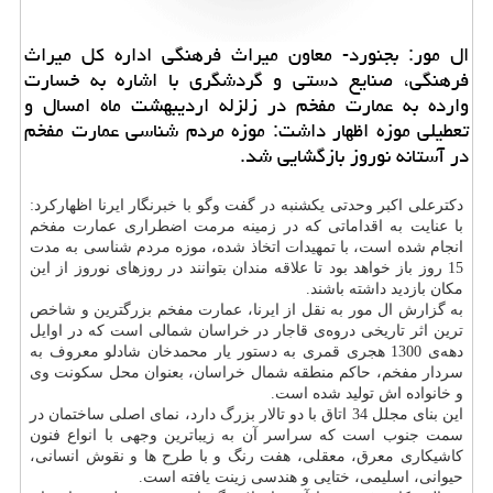
ال مور: بجنورد- معاون میراث فرهنگی اداره كل میراث
فرهنگی، صنایع دستی و گردشگری با اشاره به خسارت
وارده به عمارت مفخم در زلزله اردیبهشت ماه امسال و
تعطیلی موزه اظهار داشت: موزه مردم شناسی عمارت مفخم
در آستانه نوروز بازگشایی شد.
دكترعلی اكبر وحدتی یكشنبه در گفت وگو با خبرنگار ایرنا اظهاركرد:
با عنایت به اقداماتی كه در زمینه مرمت اضطراری عمارت مفخم
انجام شده است، با تمهیدات اتخاذ شده، موزه مردم شناسی به مدت
15 روز باز خواهد بود تا علاقه مندان بتوانند در روزهای نوروز از این
مكان بازدید داشته باشند.
به گزارش ال مور به نقل از ایرنا، عمارت مفخم بزرگترین و شاخص
ترین اثر تاریخی دروه‌ی قاجار در خراسان شمالی است كه در اوایل
دهه‌ی 1300 هجری قمری به دستور یار محمدخان شادلو معروف به
سردار مفخم، حاكم منطقه شمال خراسان، بعنوان محل سكونت وی
و خانواده اش تولید شده است.
این بنای مجلل 34 اتاق با دو تالار بزرگ دارد، نمای اصلی ساختمان در
سمت جنوب است كه سراسر آن به زیباترین وجهی با انواع فنون
كاشیكاری معرق، معقلی، هفت رنگ و با طرح ها و نقوش انسانی،
حیوانی، اسلیمی، ختایی و هندسی زینت یافته است.