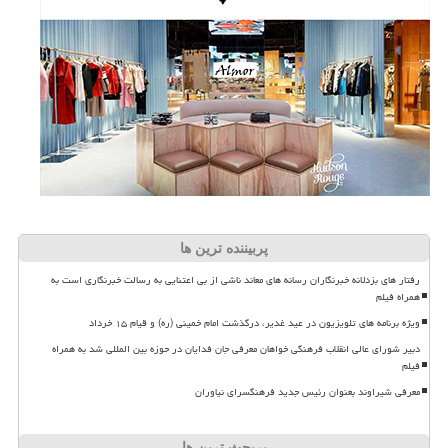
پربیننده ترین ها
رفتار های بزدلانه خبرنگاران رسانه های معاند ناشی از بی اعتنایی به رسالت خبرنگاری است به
همراه فیلم
ویژه برنامه های تلویزیون در عید غدیر، درگذشت امام خمینی (ره) و قیام ۱۵ خرداد
دبیر شورای عالی انقلاب فرهنگی خواهان معرفی جان فدایان در حوزه بین المللی شد به همراه
فیلم
معرفی شیراوند بعنوان رئیس جدید فرهنگسرای نیاوران
پربحث ترین ها