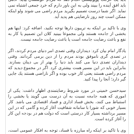
باید افق آینده را ببیند ولی به این باور دارم كه خرد جمعی اشتباه نمی
نماید. اگر شما درست تصمیم بگیرید مردم راضی می شوند ولو اینكه
ممكن است چند روز نارضایتی هم پدید آید.
وی با تاكید بر اینكه به تریبون دارها توجه نكنید، اضافه كرد: اینها هم
بخشی از
جامعه
هستند ولی مجموعا ببینید كلان این تصمیم یا كار به
نفع و باعث رضایت
جامعه
است یا باعث رضایت
جامعه
نیست.
یادگار امام بیان كرد: دینداران وقتی تصدی امر دنیای مردم كردند، اگر
در تصدی گری ناموفق بودند مردم را از دین برمی گردانند. وقتی
دینداران تصدی دنیا می كنند باید دنیا را بهتر از بی دینان بسازند.
بنابراین باید در این مسیر همت بیشتری كرد. اگر در مجموع دیدید كه
مردم راضی هستند یعنی كار خوب بوده و اگر ناراضی هستند یك جایی
گیر دارد؛ آنجا را پیدا كنید.
سیدحسن خمینی در مورد شروط رضایتمندی اظهار داشت: یكی از
اموری كه همه
جامعه
نسبت به آن درست می گویند یا بخشی را
استنباط می كنند، بخش فساد اداری و فساد اقتصادی می باشد. كار
بسیار خوبی كه شورا با سامانه شفافیت آغاز كرده و گامی كه در این
مسیر برداشته بسیار كار درستی است كه دولت هم در
بودجه
این كار
را آغاز كرده است.
وی با تاكید بر اینكه راه مبارزه با فساد، توجه به افكار عمومی است،