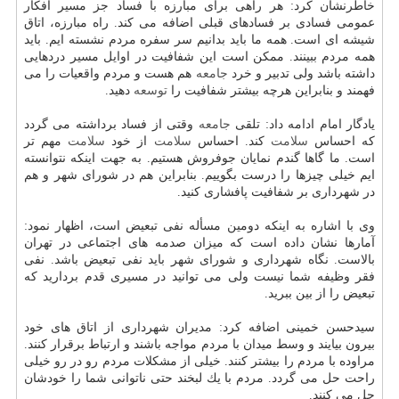
خاطرنشان كرد: هر راهی برای مبارزه با فساد جز مسیر افكار
عمومی فسادی بر فسادهای قبلی اضافه می كند. راه مبارزه، اتاق
شیشه ای است. همه ما باید بدانیم سر سفره مردم نشسته ایم. باید
همه مردم ببینند. ممكن است این شفافیت در اوایل مسیر دردهایی
داشته باشد ولی تدبیر و خرد
جامعه
هم هست و مردم واقعیات را می
فهمند و بنابراین هرچه بیشتر شفافیت را
توسعه
دهید.
یادگار امام ادامه داد: تلقی
جامعه
وقتی از فساد برداشته می گردد
كه احساس
سلامت
كند. احساس
سلامت
از خود
سلامت
مهم تر
است. ما گاها گندم نمایان جوفروش هستیم. به جهت اینكه نتوانسته
ایم خیلی چیزها را درست بگوییم. بنابراین هم در شورای شهر و هم
در شهرداری بر شفافیت پافشاری كنید.
وی با اشاره به اینكه دومین مسأله نفی تبعیض است، اظهار نمود:
آمارها نشان داده است كه میزان صدمه های اجتماعی در تهران
بالاست. نگاه شهرداری و شورای شهر باید نفی تبعیض باشد. نفی
فقر وظیفه شما نیست ولی می توانید در مسیری قدم بردارید كه
تبعیض را از بین ببرید.
سیدحسن خمینی اضافه كرد: مدیران شهرداری از اتاق های خود
بیرون بیایند و وسط میدان با مردم مواجه باشند و ارتباط برقرار كنند.
مراوده با مردم را بیشتر كنند. خیلی از مشكلات مردم رو در رو خیلی
راحت حل می گردد. مردم با یك لبخند حتی ناتوانی شما را خودشان
حل می كنند.