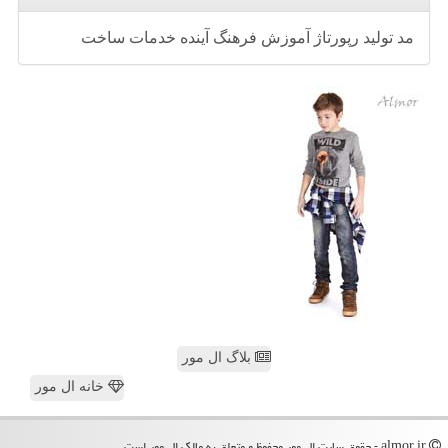
مد
تولید
رپورتاژ
آموزش
فرهنگ
آینده
خدمات
ساخت
بلاگ ال مور
خانه ال مور
almor.ir - حقوق سایت ال مور محفوظ و متعلق به مالک ال مور است