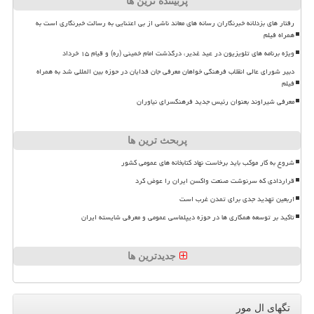
پربیننده ترین ها
رفتار های بزدلانه خبرنگاران رسانه های معاند ناشی از بی اعتنایی به رسالت خبرنگاری است به
همراه فیلم
ویژه برنامه های تلویزیون در عید غدیر، درگذشت امام خمینی (ره) و قیام ۱۵ خرداد
دبیر شورای عالی انقلاب فرهنگی خواهان معرفی جان فدایان در حوزه بین المللی شد به همراه
فیلم
معرفی شیراوند بعنوان رئیس جدید فرهنگسرای نیاوران
پربحث ترین ها
شروع به کار موکب باید برخاست نهاد کتابخانه های عمومی کشور
قراردادی که سرنوشت صنعت واکسن ایران را عوض کرد
اربعین تهدید جدی برای تمدن غرب است
تاکید بر توسعه همکاری ها در حوزه دیپلماسی عمومی و معرفی شایسته ایران
جدیدترین ها
تگهای ال مور