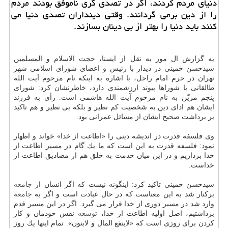
دنیای مردم كردند، اگر در تصدی گری ناموفق بودند مردم
را از دین برمی گردانند. وقتی دینداران تصدی دنیا می
كنند باید دنیا را بهتر از بی دینان بسازند.
به گزارش ال مور به نقل از ایسنا، حجت الاسلام و المسلمین
سیدحسن خمینی در دیدار با رئیس و اعضای شورای اسلامی شهر
تهران در حرم امام راحل، با اشاره به اینكه نام مرحوم آیت الله
طالقانی با شوراها پیوند ارزشمندی دارد، خاطرنشان كرد: شورای
پنجم مزیّن به نام مرحوم آیت الله هاشمی است. رأی به فرزند
ایشان هم ادای دین به شخصیت كم نظیر و بلكه بی نظیر و هم تاكید
بر برداشت صحیح ایشان از مسائل عمرانی بود.
وی فلسفه قدرت در اندیشه دینی را «اطاعت از خدا» خواند و اظهار
نمود: فلسفه قدرت به این است كه ما یك گام در مسیر اطاعت از
خدا برداریم و در این میان خدمت به خلق هم از مصادیق اطاعت از
خداست.
سیدحسن خمینی تاكید كرد: اینگونه نیست كه اگر انسان از
جامعه
بركنار شد به این معناست كه در حال عبادت است و اگر به
جامعه
وارد شد در مسیر دوری از خدا قرار می گیرد. اگر در این مسیر قدم
برداشتیم، اصل اولیه اطاعت از خدا،
توسعه
نفس خودمان و كار
كردن برای روزی است كه «لاینفع المال و لابنون». تمام اینها یك روز