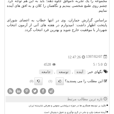
مجموعه را یك تجربه ناموفق جلوه دهند؛ باید به این هم توجه كرد.
چشم روی طمع شخصی ببندیم و نگاهمان را كلان و به افق های آینده
نماییم.
براساس گزارش جماران، وی در انتها خطاب به اعضای شورای
پایتخت اظهار داشت: امیدوارم در هفته های آتی از آزمون انتخاب
شهردار با موفقیت خارج شوید و بهترین فرد انتخاب گردد.
1397/02/07
12:47:26
4528
/ 5
5.0
تگهای خبر:
آینده
,
توسعه
,
جامعه
این مطلب را می پسندید؟
(0)
(1)
تازه ترین مطالب مرتبط
تاکید بر توسعه همکاری ها در حوزه دیپلماسی عمومی و معرفی شایسته ایران
آینده صنعت چاپ و نشر در گرو نوآوری و تحول دیجیتال است