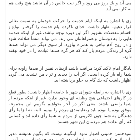
می آید و یك روز می رود و اگر نیت خالص در آن نباشد هیچ وقت هم
به كار نمی آید.
وی با اشاره به اینكه ایام خدمت را حركت خودمان به سمت تعالی
قرار دهیم، اظهار داشت: خدای ناكرده ایام خدمت را گرفتار انواع و
اقسام معضلات نشویم. اگر این دوره توجه نباشد، غیر از اینكه صدمه
هایی را به دوستان و همراهانتان می زند، می تواند منشأ ضلالت شود
و در روح آدم تباهی به همراه بیاورد. از سوی دیگر می تواند صدها
گره از زندگی مردم باز كند كه هر گره صدها عبادت را در خود نهفته
دارد.
یادگار امام تاكید كرد: مراقب باشید اژدهای نفس از صدها زاویه برای
شما راه باز كرده است. اگر آب را دیدید و تر دامن نشدید می گردد
اظهار داشت كه یك گام به جلو برداشته اید.
وی با اشاره به رابطه شورای شهر با
جامعه
اظهار داشت: بطور قطع
در كارهای اجتماعی هیچ وظیفه ای وجود ندارد، غیر از اینكه مردم از
شما راضی باشند. یعنی اگر در آخر بخواهیم بگوییم این مجموعه
موفق بوده یا نبوده باید رضایتمندی مردم را ببینیم. البته نه الزاما رأی
دهندگان به شما چون اكثریتی از مردم به شما رأی داده اند و كسانی
كه رأی ندادند هم مردمان این شهر هستند.
سیدحسن خمینی اظهار نمود: اینگونه نیست كه بگویم همیشه مدیر
باید یك حركت پوپولیستی انجام دهد كه مردم خوششان بیاید. آدمی