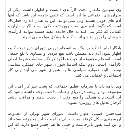
وی سومین نكته را بحث كارآمدی دانست و اظهار داشت: یكی از
بحران های اجتماعی ما این است كه تلقی
جامعه
این باشد كه اینها
آدم های خوبی هستند ولی نمی توانند. این به همان اندازه خطرناك
است كه بگویند آدم بدی است چون نتیجه یكی است. اگر دینداران و
كسانی كه فكر می كنند به حال
جامعه
مفید هستند نتوانند كارآمدی
خودشان را بروز دهند و اثبات كنند با مشكل مواجه می شوند.
یادگار امام با تاكید بر اینكه به انسجام درونی شورای شهر توجه كنید،
اظهار نمود: آدم باید مطمئن باشد نفع فردی او مساوی با نفع جمعی
است. انسجام مجموعه از حیث عملكرد در نگاه مخاطب شرط اصلی
كارآمدی است. دوم اینكه اساسا شورای شهر جای عملكرد سیاسی
نیست. البته همواره سیاسی ها به شورای شهر می آیند ولی كار
اجتماعی و خدماتی می كنند.
وی ادامه داد: با سرمایه عظیم اجتماعی كه پشت سر كار آمدن این
مجموعه بود و ریشه در دریای زحمات داشت توجه داشته باشید كه
این انسجام و همدلی را هیچ وقت از دست ندهید و مراقب باشید
گرفتار تحلیل های روزمره نشوید.
سیدحسن خمینی اظهار داشت: شورای شهر تهران از مجموعه
ارزشمندی شكل گرفته است. خیلی ها امید به این مجموعه بسته اند
و این امید هنوز پابرجاست و خیلی ها هم چشم طمع دارند كه این