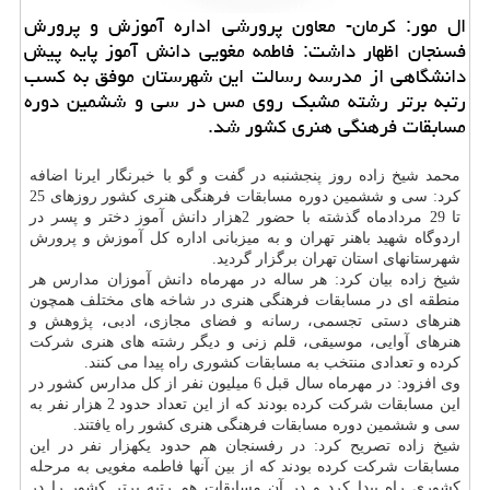
ال مور: كرمان- معاون پرورشی اداره آموزش و پرورش
فسنجان اظهار داشت: فاطمه مغویی دانش آموز پایه پیش
دانشگاهی از مدرسه رسالت این شهرستان موفق به كسب
رتبه برتر رشته مشبك روی مس در سی و ششمین دوره
مسابقات فرهنگی هنری كشور شد.
محمد شیخ زاده روز پنجشنبه در گفت و گو با خبرنگار ایرنا اضافه
كرد: سی و ششمین دوره مسابقات فرهنگی هنری كشور روزهای 25
تا 29 مردادماه گذشته با حضور 2هزار دانش آموز دختر و پسر در
اردوگاه شهید باهنر تهران و به میزبانی اداره كل آموزش و پرورش
شهرستانهای استان تهران برگزار گردید.
شیخ زاده بیان كرد: هر ساله در مهرماه دانش آموزان مدارس هر
منطقه ای در مسابقات فرهنگی هنری در شاخه های مختلف همچون
هنرهای دستی تجسمی، رسانه و فضای مجازی، ادبی، پژوهش و
هنرهای آوایی، موسیقی، قلم زنی و دیگر رشته های هنری شركت
كرده و تعدادی منتخب به مسابقات كشوری راه پیدا می كنند.
وی افزود: در مهرماه سال قبل 6 میلیون نفر از كل مدارس كشور در
این مسابقات شركت كرده بودند كه از این تعداد حدود 2 هزار نفر به
سی و ششمین دوره مسابقات فرهنگی هنری كشور راه یافتند.
شیخ زاده تصریح كرد: در رفسنجان هم حدود یكهزار نفر در این
مسابقات شركت كرده بودند كه از بین آنها فاطمه مغویی به مرحله
كشوری راه پیدا كرد و در آن مسابقات هم رتبه برتر كشور را در