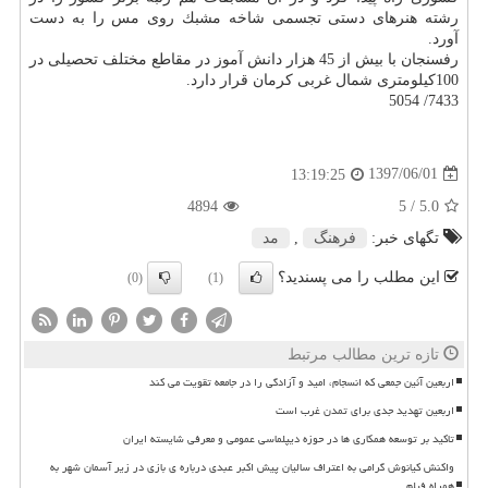
رشته هنرهای دستی تجسمی شاخه مشبك روی مس را به دست
آورد.
رفسنجان با بیش از 45 هزار دانش آموز در مقاطع مختلف تحصیلی در
100كیلومتری شمال غربی كرمان قرار دارد.
7433/ 5054
1397/06/01
13:19:25
4894
/ 5
5.0
تگهای خبر:
فرهنگ
,
مد
این مطلب را می پسندید؟
(0)
(1)
تازه ترین مطالب مرتبط
اربعین آئین جمعی که انسجام، امید و آزادگی را در جامعه تقویت می کند
اربعین تهدید جدی برای تمدن غرب است
تاکید بر توسعه همکاری ها در حوزه دیپلماسی عمومی و معرفی شایسته ایران
واکنش کیانوش گرامی به اعتراف سالیان پیش اکبر عبدی درباره ی بازی در زیر آسمان شهر به
همراه فیلم