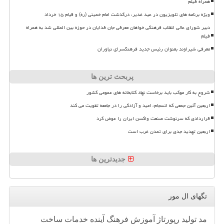
همراه فیلم
ویژه برنامه های تلویزیون در عید غدیر، درگذشت امام خمینی (ره) و قیام ۱۵ خرداد
دبیر شورای عالی انقلاب فرهنگی خواهان معرفی جان فدایان در حوزه بین المللی شد به همراه
فیلم
معرفی شیراوند بعنوان رئیس جدید فرهنگسرای نیاوران
پربحث ترین ها
شروع به کار موکب باید برخاست نهاد کتابخانه های عمومی کشور
اربعین آئین جمعی که انسجام، امید و آزادگی را در جامعه تقویت می کند
قراردادی که سرنوشت صنعت واکسن ایران را عوض کرد
اربعین تهدید جدی برای تمدن غرب است
جدیدترین ها
تگهای ال مور
مد
تولید
رپورتاژ
آموزش
فرهنگ
آینده
خدمات
ساخت