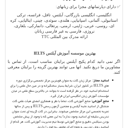
✅
دارای دپارتمانهای مجزا برای زبانهای:
انگلیسی، انگلیسی بازرگانی، آیلتس، تافل، فرانسه، ترکی
استانبولی، آلمانی، اسپانیایی، هلندی، سوئدی، چینی، ایتالیایی، کره
ای، روسی، عربی، ژاپنی، ارمنی، پرتغالی، دانمارکی، بلغاری،
نروژی، فارسی به غیر فارسی زبانان
ارائه مدرک بین المللی
TTC
بهترین موسسه آموزش آیلتس
IELTS
اگر نمی دانید کدام پکیج آیلتس برایتان مناسب است، از تماس با
مشاورین ما دریغ نکنید. انها می توانند بهترین گزینه را برایتان معرفی
کنند
.
اساتید ممتاز
:
مرکز زبان گات به عنوان قویترین مرکز تخصصی برگزاری دوره
های
IELTS
در کشور ایران، شرایط بسیار سختگیرانه و در عین حال علمی را برای
استخدام اساتید خود در نظر گرفته است تا بتواند در بالاترین سطح علمی در میان
مؤسسات آموزش زبان انگلیسی ایران قرار گیرد.
منابع آموزشی:
منابع آموزشی گات، تماماً با نظر و همفکری اعضای هیأت علمی گات
متشکل از اساتید نخبه آیلتس و ممتحین آزمون رسمی
IELTS
و پس از سالها
تجربه تخصصی این مرکز مشخص می­شوند. بنابراین در گات گزینه ای تحت عنوان
تدریس سلیقه ای اساتید وجود ندارد! به این معنی که با وجود از پیش مشخص
بودن سیلابس دقیق و منابع آموزشی توسط تیم مدیریت آموزشی گات، هر کدام از
اساتید روش تدریس و نحوه اجرای مختص به خود را دارند.