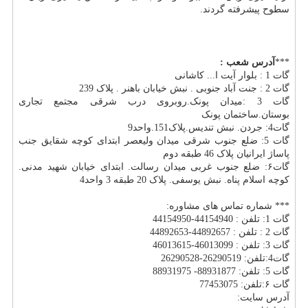
سطوح پیشرفته گردند.
***
آدرس شعب
:
گات 1 : بلوار آیت ا... کاشانی
گات 2 : جنت آباد جنوبی . نبش خیابان باهنر . پلاک 239
گات 3 :میدان پونک.روبروی درب شرقی مجتمع تجاری
بوستان.ساختمان پونک
گات4: جردن. نبش تندیس.پلاک151.واحد9
گات 5: ضلع جنوب شرقی میدان ولیعصر ابتدای کوچه شقایق جنب
پاساژ ایرانیان پلاک 46 طبقه دوم
گات۶: ضلع جنوب غربی میدان رسالت. ابتدای خیابان شهید مدنی.
کوچه اسلام پناه. نبش یوسفی. پلاک 20 طبقه 3 واحد4
*** شماره تماس های مشاوره:
گات 1: تلفن : 44154940-44154950
گات 2 : تلفن : 44892657-44892653
گات 3: تلفن : 46013099-46013615
گات4:تلفن: 26290519-26290528
گات 5: تلفن: 88931877- 88931975
گات ۶:تلفن: 77453075
آدرس سایت: