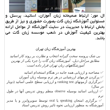
ال مور: ارتباط صمیمانه زبان آموزان، اساتید، پرسنل و
مسئولین آموزشگاه زبان گات بصورت حضوری و نیز از طریق
بخش ارتباط با مدیریت در سایت آموزشگاه از عوامل ارائه
بهترین كیفیت آموزش در شعب موسسه زبان گات می
باشد.
بهترین آموزشگاه زبان تهران
بی شک پروسه سخت گیرانه انتخاب و نظارت بر روند کار اساتید
مطابق مراحل ذیل، آموزشگاه زبان گات را جزء یکی از بهترین
آموزشگاههای زبان تهران قرار داده است:
✅
مصاحبه و ارزیابی همه جانبه در هنگام استخدام اساتید
✅
پرکردن فرمهای ارزشیابی در هر ترم بوسیله زبان آموزان
✅
برگزاری آزمونهای
ranking test
و ارزیابی سطح علمی اساتید (دوبار
در سال)
✅
ارزیابی اساتید بوسیله
observe
منظم روش تدریس آنها در طول
ترم
✅
برگزاری امتحان
speaking
یا
oral
توسط سوپروایزر و یا مدیر
آموزشگاه به منظور ارزیابی نحوه تاثیر روش تدریس استاد