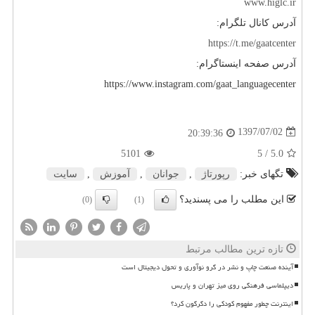
www.higlc.ir
آدرس کانال تلگرام:
https://t.me/gaatcenter
آدرس صفحه اینستاگرام:
https://www.instagram.com/gaat_languagecenter
1397/07/02
20:39:36
5101
/ 5
5.0
تگهای خبر:
رپورتاژ
,
جوانان
,
آموزش
,
سایت
این مطلب را می پسندید؟
(0)
(1)
تازه ترین مطالب مرتبط
آینده صنعت چاپ و نشر در گرو نوآوری و تحول دیجیتال است
دیپلماسی فرهنگی روی میز تهران و پاریس
اینترنت چطور مفهوم کودکی را دگرگون کرد؟