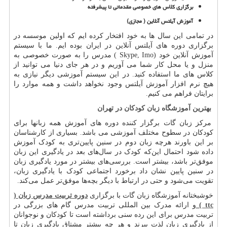
برگزاری کلاس های خصوصی مقدماتی تا پیشرفته
آموزش آیلتس آنلاین ( مجازی
(
در تمامی این سال ها به خود افتخار کرده ایم که اولین موسسه در
برگزاری دوره های آیلتس آنلاین در ایران بوده ایم. ما با سیستم
آموزش آنلاین خود
( Skype, Imo)
مدرس را به صورت خصوصی به
منزل و یا محل کار شما می آوریم و در هر جای دنیا می توانید از
کلاس های ما استفاده کنید. در این سیستم آموزشی دیگر نیازی به
هیچ نرم افزار آموزش آیلتس وجود نخواهد داشت و همه موارد را
برایتان فراهم می کنیم
.
بهترین آموزشگاه زبان کودکان در تهران
مرکز زبان گات برگزار کننده دوره های آموزش همه زبانها برای
کودکان در سطوح مختلف آموزشی می باشد. بسیاری از کار‌شناسان
بر این باورند هرچه زبان دوم در سنین پایین‌تری به کودک آموزش
داده شود احتمال این‌که کودک در سال‌های بعد در یادگیری این زبان
موفق‌تر باشد، بیشتر است. بررسی‌های بیشتر در مورد یادگیری زبان
در سنین پایین نشان داد برخورد اجتماعی‌ کودک با یادگیری زبان،
تقویت می‌شود و حتی در ارتباط با دیگر بچه‌ها موفق‌تر عمل می‌کند.
خوشبختانه آموزشگاه زبان گات با برگزاری
دوره تربیت مدرس زبان (
ttc
)
و ارائه مدرک بین المللی تربیت مدرس گام های بزرگی در
تربیت مدرس برای این رده سنی برداشته است تا کودکان و نوجوانان
از یادگیری زبان لذت ببرند و هر چه بیشتر مشتاق یادگیری زبان تا