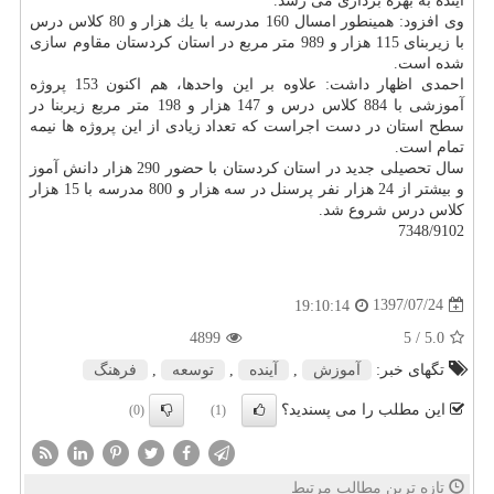
آینده به بهره برداری می رسد.
وی افزود: همینطور امسال 160 مدرسه با یك هزار و 80 كلاس درس
با زیربنای 115 هزار و 989 متر مربع در استان كردستان مقاوم سازی
شده است.
احمدی اظهار داشت: علاوه بر این واحدها، هم اكنون 153 پروژه
آموزشی با 884 كلاس درس و 147 هزار و 198 متر مربع زیربنا در
سطح استان در دست اجراست كه تعداد زیادی از این پروژه ها نیمه
تمام است.
سال تحصیلی جدید در استان كردستان با حضور 290 هزار دانش آموز
و بیشتر از 24 هزار نفر پرسنل در سه هزار و 800 مدرسه با 15 هزار
كلاس درس شروع شد.
7348/9102
1397/07/24
19:10:14
4899
/ 5
5.0
تگهای خبر:
آموزش
,
آینده
,
توسعه
,
فرهنگ
این مطلب را می پسندید؟
(0)
(1)
تازه ترین مطالب مرتبط