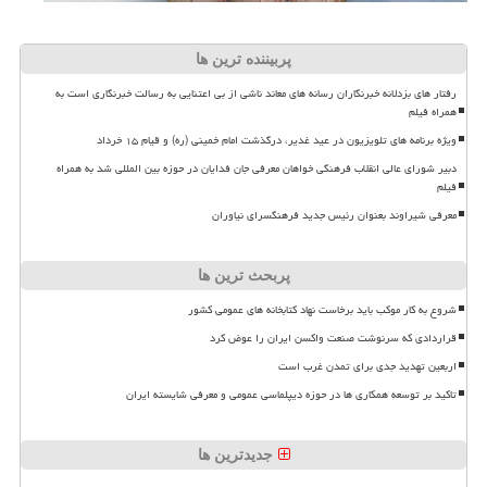
پربیننده ترین ها
رفتار های بزدلانه خبرنگاران رسانه های معاند ناشی از بی اعتنایی به رسالت خبرنگاری است به
همراه فیلم
ویژه برنامه های تلویزیون در عید غدیر، درگذشت امام خمینی (ره) و قیام ۱۵ خرداد
دبیر شورای عالی انقلاب فرهنگی خواهان معرفی جان فدایان در حوزه بین المللی شد به همراه
فیلم
معرفی شیراوند بعنوان رئیس جدید فرهنگسرای نیاوران
پربحث ترین ها
شروع به کار موکب باید برخاست نهاد کتابخانه های عمومی کشور
قراردادی که سرنوشت صنعت واکسن ایران را عوض کرد
اربعین تهدید جدی برای تمدن غرب است
تاکید بر توسعه همکاری ها در حوزه دیپلماسی عمومی و معرفی شایسته ایران
جدیدترین ها