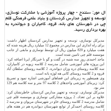
ال مور: سنندج - چهار پروژه آموزشی با مشاركت نوسازی،
توسعه و تجهیز مدارس كردستان و بنیاد علمی فرهنگی قلم
چی در شهرستان های بانه، قروه، كامیاران و دیواندره به
بهره برداری رسید.
مدیركل نوسازی،
توسعه
و تجهیز مدارس كردستان اظهار داشت:
برای راه اندازی این مدارس در مجموع 12 میلیارد ریال هزینه شده كه
هفت میلیارد و 820 میلیون ریال آن توسط نوسازی و مابقی از جانب
موسسه قلم چی تامین شده است.
ماجد احمدی روز سه شنبه در گفت و گو با خبرنگار ایرنا اضافه كرد:
این پروژه های آموزشی شامل مدرسه 2 كلاسه زیویه در كامیاران،
سه كلاسه روستای دره وزان دیواندره، 2 كلاسه روستای سلطان آباد
قروه و 2 كلاسه روستای كانی هه لوژه بانه است.
وی همینطور به زیربنای این فضاهای آموزشی اشاره نمود و تصریح
كرد: زیربنای آموزشی واحدهای 2 كلاسه 97 متر و سه كلاسه هم 129
متر بود.
مدیركل نوسازی،
توسعه
و تجهیز مدارس كردستان خاطرنشان كرد:
علاوه بر این تعداد، 2 پروژه مشاركتی نوسازی و موسسه قلم چی
شامل مدرسه 2 كلاسه روستای خاو در شهرستان مریوان و مدرسه 2
كلاسه روستای احمدكَر از توابع شهرستان دیواندره هم در هفته های