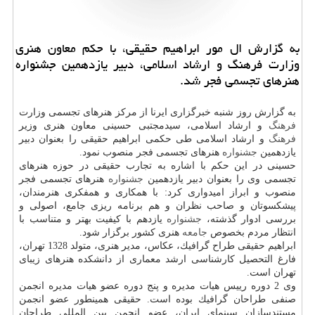
به گزارش ال مور ابراهیم حقیقی، با حكم معاون هنری
وزارت فرهنگ و ارشاد اسلامی، دبیر یازدهمین جشنواره
هنرهای تجسمی فجر شد.
به گزارش روز شنبه خبرگزاری ایرنا از مركز هنرهای تجسمی وزارت
فرهنگ
و ارشاد اسلامی، سیدمجتبی حسینی معاون هنری وزیر
فرهنگ
و ارشاد اسلامی طی حكمی ابراهیم حقیقی را بعنوان دبیر
یازدهمین
جشنواره
هنرهای تجسمی فجر منصوب نمود.
حسینی در این حكم با اشاره به تجارب حقیقی در حوزه هنرهای
تجسمی وی را بعنوان دبیر یازدهمین
جشنواره
هنرهای تجسمی فجر
منصوب و ابراز امیدواری كرد: با همكاری و همفكری هنرمندان،
پیشكسوتان و صاحب نظران و هم برنامه ریزی جامع، اصولی و
بررسی ادوار گذشته،
جشنواره
یازدهم با كیفیت بهتر و متناسب با
انتظار مردم بخصوص
جامعه
هنری كشور برگزار شود.
ابراهیم حقیقی طراح گرافیك، عكاس، مدیر هنری، متولد 1328 تهران،
فارغ التحصیل كارشناسی ارشد معماری از دانشكده هنرهای زیبای
تهران است.
وی 2 دوره رییس هیات مدیره و پنج دوره عضو هیات مدیره انجمن
صنفی طراحان گرافیك بوده است. حقیقی همینطور عضو انجمن
مستندسازان سینمای ایران، عضو انجمن بین المللی طراحان