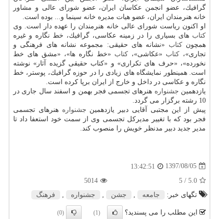
گرافیك، عضو انجمن عكاسان ایران، عضو شورای عالی و مشاور
خانه هنرمندان ایران، عضو هیات مدیره خانه سینما و... بوده است.
او اكنون ریاست شورای عالی خانه هنرمندان را عهده دار است. وی
كتاب
های بسیاری را در زمینه عكاسی، گرافیك، خط نگاره و غیره
همچون
كتاب
«نشانه های حقیقی: مجموعه نشانه های فرهنگی و
تجاری»،
كتاب
«عكاشی»،
كتاب
«خط نگاره ها»، «مشق های خط
نخورده»، «حرف های تكراری» و «كتاب حقیقی گزیده آثار» نوشته
است. همینطور نمایشگاه های زیادی را در حوزه گرافیك، پوستر، خط
نگاره و عكاسی در داخل و خارج از ایران برپا كرده است.
یازدهمین
جشنواره
هنرهای تجسمی فجر بهمن و اسفند سال جاری در
10 رشته برگزار می گردد.
پیش از این مجتبی آقایی دبیر یازدهمین
جشنواره
هنرهای تجسمی
فجر بود كه با تغییر مدیركل تجسمی وی از سمت خود استعفا داد تا
مدیر جدید دبیر مدنظر خویش را منصوب كند.
1397/08/05
13:42:51
5014
/ 5
5.0
تگهای خبر:
جامعه
,
جشن
,
جشنواره
,
فرهنگ
این مطلب را می پسندید؟
(0)
(1)