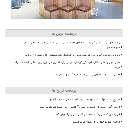
پربیننده ترین ها
رفتار های بزدلانه خبرنگاران رسانه های معاند ناشی از بی اعتنایی به رسالت خبرنگاری است به
همراه فیلم
ویژه برنامه های تلویزیون در عید غدیر، درگذشت امام خمینی (ره) و قیام ۱۵ خرداد
دبیر شورای عالی انقلاب فرهنگی خواهان معرفی جان فدایان در حوزه بین المللی شد به همراه
فیلم
معرفی شیراوند بعنوان رئیس جدید فرهنگسرای نیاوران
پربحث ترین ها
شروع به کار موکب باید برخاست نهاد کتابخانه های عمومی کشور
اربعین آئین جمعی که انسجام، امید و آزادگی را در جامعه تقویت می کند
قراردادی که سرنوشت صنعت واکسن ایران را عوض کرد
اربعین تهدید جدی برای تمدن غرب است