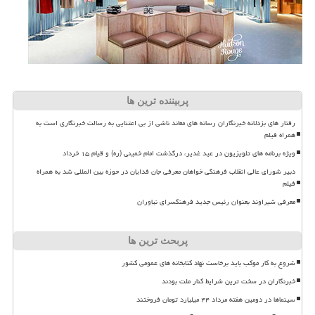
پربیننده ترین ها
رفتار های بزدلانه خبرنگاران رسانه های معاند ناشی از بی اعتنایی به رسالت خبرنگاری است به
همراه فیلم
ویژه برنامه های تلویزیون در عید غدیر، درگذشت امام خمینی (ره) و قیام ۱۵ خرداد
دبیر شورای عالی انقلاب فرهنگی خواهان معرفی جان فدایان در حوزه بین المللی شد به همراه
فیلم
معرفی شیراوند بعنوان رئیس جدید فرهنگسرای نیاوران
پربحث ترین ها
شروع به کار موکب باید برخاست نهاد کتابخانه های عمومی کشور
خبرنگاران در سخت ترین شرایط کنار ملت بودند
سینماها در دومین هفته مرداد ۴۴ میلیارد تومان فروختند