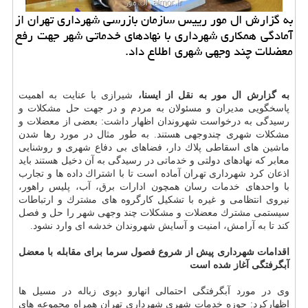
به گزارش ال مور رییس سازمان بازرسی شهرداری تهران از
آمادگی همكاری شهرداری با نهادهای خدماتی شهر جهت رفع
معضلات چند وجهی شهری اطلاع داد.
به گزارش ال مور به نقل از ایسنا،
شیرازی با عنایت به اهمیت
پاسخگویی مدیران و مسئولان به مردم و در جهت حل مشكلات و
رسیدگی به درخواست شهروندان اظهار داشت: بعضی از معضلات و
مشكلات شهری چندوجهی هستند. به طور مثال در مورد رها شدن
ماشین های اسقاطی پلاك دار، فضاهای بی دفاع شهری و روشنایی
معابر كه نهادهای دولتی و خدماتی در رسیدگی به آن دخیل هستند باید
اذعان كرد شهرداری تهران آماده است تا با اشتراك داده ها و تجارب
با واحدهای خدمات رسان همچون ادارات برق، آب، پلیس راهور،
نیروی انتظامی و غیره با تشكیل كارگروه های مشترك و ارتباطات
سیستمی مشترك معضلات و مشكلات چند وجهی شهر را حل و فصل
كند تا به آرامش، امنیت و آسایش شهروندان خدشه ای وارد نشود.
اقدامات شهرداری پیش از شروع فصول سرما برای مقابله با معضل
آبگرفتگی آغاز شده است
وی در مورد آبگرفتگی احتمالی انهارو دپوی زباله در مسیل ها
اظهاركرد: حوزه خدمات شهری شهرداری تهران همراه مجموعه های