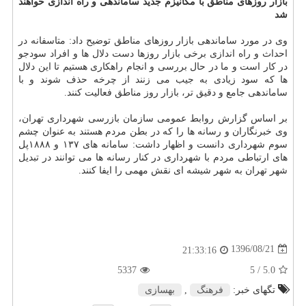
بازار روزهای مناطق با مكانیزم جدید ساماندهی و راه اندازی خواهند
شد
وی در مورد ساماندهی بازار روزهای مناطق توضیح داد: متاسفانه در
احداث و راه اندازی برخی بازار روزها دست دلال ها و افراد سودجو
در كار است و ما در حال بررسی و انجام راهكاری هستیم تا این دلال
ها كه سود زیادی به جیب می زنند از چرخه حذف شوند و با
ساماندهی جامع و دقیق تر، بازار روز مناطق فعالیت كنند.
بر اساس گزارش روابط عمومی سازمان بازرسی شهرداری تهران،
وی خبرنگاران و رسانه ها را كه در بطن مردم هستند به عنوان چشم
سوم شهرداری دانست و اظهار داشت: سامانه های ۱۳۷ و ۱۸۸۸پل
های ارتباطی مردم با شهرداری در كنار رسانه ها می توانند در تبدیل
شهر تهران به شهر شیشه ای نقش مهمی را ایفا كنند.
1396/08/21
21:33:16
5337
/ 5
5.0
تگهای خبر:
فرهنگ
,
بهسازی