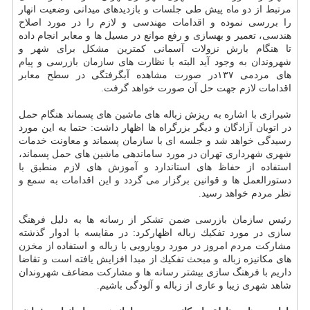
مرتبط از دو ماه پیش طی جلسات و بازدیدهای میدانی وضعیت انهار
را بررسی نموده و اقدامات مهندسی و لازم را در مورد اصلاح
هندسی، تعمیر و بهسازی و رفع موانع در مسیل ها و معابر انجام داده
تا هنگام بارش نزولات آسمانی كمترین مشكل برای شهر و
شهروندان به وجود آید البته با نظارت های سازمان بازرسی و پیام
های مردمی ۱۳۷در صورت مشاهده آبگرفتگی در سطح معابر
اقدامات لازم جهت حل آن صورت خواهد گرفت.
شیرازی با اشاره به ریزش زباله های ماشین های پسماند هنگام حمل
در اتوبان آزادگان و دیگر بزرگراه ها اظهار داشت: حتما به این مورد
رسیدگی خواهد شد و جلسه ای با سازمان پسماند و معاونت خدمات
شهری شهرداری تهران در مورد ساماندهی ماشین های حمل پسماند،
استفاده از حفاظ های استاندارد و آموزش های لازم منطبق با
دستورالعمل ها و قوانین برگزار می گردد و این اقدامات به سمع و
نظر مردم خواهد رسید.
رئیس سازمان بازرسی ضمن تشكر از رسانه ها به دلیل فرهنگ
سازی در مورد تفكیك زباله اظهاركرد: در مقایسه با ادوار گذشته
مشاركت مردم امروز در مورد رویارویی با زباله و استفاده از مخزن
های مكانیزه زباله و مبحث تفكیك از مبدا افزایش یافته است و تقاضا
داریم با فرهنگ سازی بیشتر رسانه ها و مشاركت مضاعف شهروندان
شاهد شهری زیبا و عاری از زباله و آلودگی باشیم.