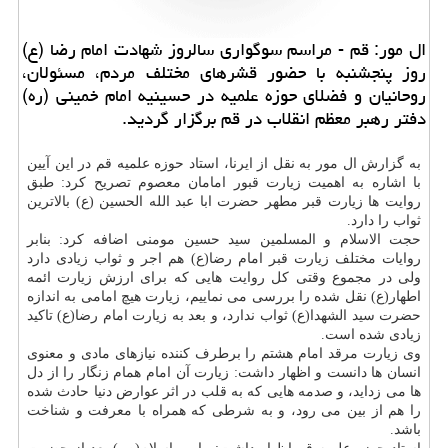
ال مور: قم - مراسم سوگواری سالروز شهادت امام رضا (ع)
روز پنجشنبه با حضور قشرهای مختلف مردم، مسئولان،
روحانیان و فضلای حوزه علمیه در حسینیه امام خمینی (ره)
دفتر رهبر معظم انقلاب در قم برگزار گردید.
به گزارش ال مور به نقل از ایرنا، استاد حوزه علمیه قم در این آیین
با اشاره به اهمیت زیارت قبور امامان معصوم تصریح كرد: طبق
روایت ها زیارت قبر مطهر حضرت ابا عبد الله الحسین (ع) بالاترین
ثواب را دارد.
حجت الاسلام و المسلمین سید حسین مومنی اضافه كرد: بنابر
روایات مختلف زیارت قبر امام رضا(ع) هم اجر و ثواب زیادی دارد
ولی در مجموع وقتی كل روایت هایی كه برای ارزش زیارت ائمه
اطهار(ع) نقل شده را بررسی می نماییم، زیارت هیچ امامی به اندازه
حضرت سید الشهدا(ع) ثواب ندارد، و بعد به زیارت امام رضا(ع) تاكید
زیادی شده است.
وی زیارت مرقد امام هشتم را برطرف كننده نیازهای مادی و معنوی
انسان ها دانست و اظهار داشت: زیارت آن امام همام زنگار را از دل
ها می زداید، و صدمه هایی كه به قلب در اثر عوارض دنیا حادث شده
را هم از بین می رود، و به شرطی كه همراه با معرفت و شناخت
باشد.