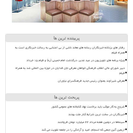
پربیننده ترین ها
رفتار های بزدلانه خبرنگاران رسانه های معاند ناشی از بی اعتنایی به رسالت خبرنگاری است به
همراه فیلم
ویژه برنامه های تلویزیون در عید غدیر، درگذشت امام خمینی (ره) و قیام ۱۵ خرداد
دبیر شورای عالی انقلاب فرهنگی خواهان معرفی جان فدایان در حوزه بین المللی شد به همراه
فیلم
معرفی شیراوند بعنوان رئیس جدید فرهنگسرای نیاوران
پربحث ترین ها
شروع به کار موکب باید برخاست نهاد کتابخانه های عمومی کشور
خبرنگاران در سخت ترین شرایط کنار ملت بودند
سینماها در دومین هفته مرداد ۴۴ میلیارد تومان فروختند
اربعین آئین جمعی که انسجام، امید و آزادگی را در جامعه تقویت می کند