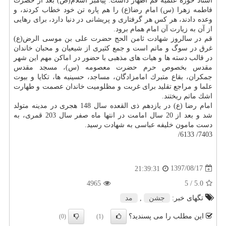
استاد حوزه علمیه قم اظهار داشت: پیامبر اسلام(ص) بعد از حضرت
فاطمه زهرا (س) امام رضا(ع) را هم پاره تن خود خطاب كردند، و
وعده دادند، هر كس هر گرفتاری و پریشانی در دنیا دارد، برای رهایی
از آن به زیارت آن امام همام برود.
قم در سالروز شهادت ثامن الحج حضرت علی بن موسی الرض(ع)
غرق در سوگ و ماتم است و جمع كثیری از شیعیان و محبان خاندان
در قالب دسته ها و هیات های مذهبی با حضور در اماكن مهم این شهر
مقدس بخصوص حرم حضرت معصومه (س)، مسجد مقدس
جمكران، بقاع متبرك امامزادگان، مساجد، حسینیه ها، تكایا و بیوت
علما و مراجع تقلید برای غربت و مظلومیت خاندان عصمت و طهارت
اشك ماتم ریختند.
امام رضا (ع) در یازدهم ذی القعده سال 148 هجری در مدینه متولد
شد و بعد از 20 سال امامت در انتها ماه صفر سال 203 قمری، به
دست مامون خلیفه عباسی به شهادت رسید.
7403/ 6133/
1397/08/17
21:39:31
4965
/ 5
5.0
تگهای خبر:
جشن
,
مد
این مطلب را می پسندید؟
(0)
(1)