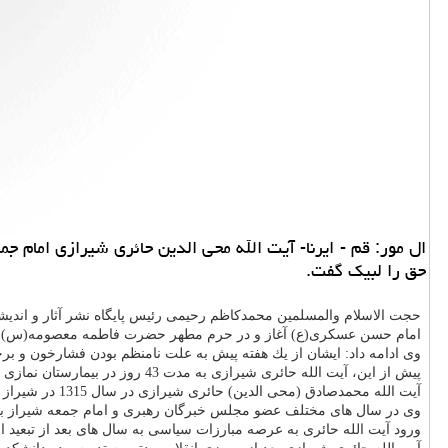
ال مور: قم - ایرنا- آیت الله محی الدین حائری شیرازی امام 
حق را لبیك گفت.
امام حسن عسكری(ع) آغاز و در حرم مطهر حضرت فاطمه معصومه(س) ب
وی ادامه داد: ایشان از یك هفته پیش به علت نامنظم بودن فشارخون و
پیش از این، آیت الله حائری شیرازی به مدت 43 روز در بیمارستان نمازی شیراز بستری و 13 آذرماه سال جاری از این بیمارستان مرخص شده بود.
آیت الله محمدصادق (محی الدین) حائری شیرازی در سال 1315 در شیراز دیده به جهان گشود.
وی در سال های مختلف عضو مجلس خبرگان رهبری و امام جمعه شیراز بو
ورود آیت الله حائری به عرصه مبارزات سیاسی به سال های بعد از تبعید ام