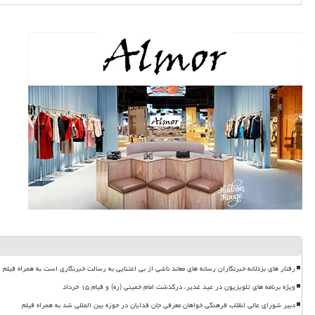
رفتار های بزدلانه خبرنگاران رسانه های معاند ناشی از بی اعتنایی به رسالت خبرنگاری است به همراه فیلم
ویژه برنامه های تلویزیون در عید غدیر، درگذشت امام خمینی (ره) و قیام ۱۵ خرداد
دبیر شورای عالی انقلاب فرهنگی خواهان معرفی جان فدایان در حوزه بین المللی شد به همراه فیلم