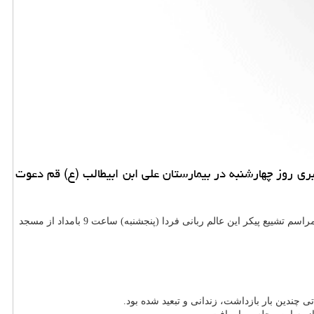
ری روز چهارشنبه در بیمارستان علی ابن ابیطالب (ع) قم دعوت
حجت الاسلام والمسلمین محمدكاظم رحیمی رئیس پایگاه نشر آثار و اندیشه های آیت الله حائری شیرازی با بیان این خبر، به خبرنگار ایرنا اظهار داشت: مراسم تشییع پیكر این عالم ربانی فردا (پنجشنبه) ساعت 9 بامداد از مسجد
 چندین بار بازداشت، زندانی و تبعید شده بود.