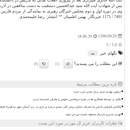
آیت الله حائری شیرازی بعد از پیروزی انقلاب مدتی به تدریس در دانشك
پس از شهادت آیت الله سید عبدالحسین دستغیب به دست منافقین در آذرماه 1360، حضرت امام خمینی(ره) آیت الله محی الدین حائری شیرازی را به جای این شهید بعنوان نماینده خود و امام جمعه شیراز منصو
وی در دوره اول و دوم مجلس خبرگان رهبری به نمایندگی از مردم فارس 
7401 / 1175 خبرنگار: بهمن اطمینان ** انتشار: رضا علیمحمدی
1396/09/29
18:06:39
/ 5
5.0
تگهای خبر:
مد
این مطلب را می پسندید؟
(0)
(1)
تازه ترین مطالب مرتبط
اربعین تهدید جدی برای تمدن غرب است
تاکید بر توسعه همکاری ها در حوزه دیپلماسی عمومی و معرفی شایسته ایران
واکنش کیانوش گرامی به اعتراف سالیان پیش اکبر عبدی درباره ی بازی در زیر آسمان شهر به همراه فیلم
مهران مدیری باردیگر مسعود شصت چی می شود
نظرات کاربران عزیز ال مور در مورد این پست