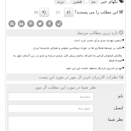
تگهای خبر:
مد
,
فشن
,
برند
این مطلب را می پسندید؟
(0)
(1)
تازه ترین مطالب مرتبط
اربعین تهدید جدی برای تمدن غرب است
تاکید بر توسعه همکاری ها در حوزه دیپلماسی عمومی و معرفی شایسته ایران
واکنش کیانوش گرامی به اعتراف سالیان پیش اکبر عبدی درباره ی بازی در زیر آسمان شهر به
همراه فیلم
مهران مدیری باردیگر مسعود شصت چی می شود
نظرات کاربران عزیز ال مور در مورد این پست
نظر شما در مورد این مطلب ال مور
نام:
ایمیل:
نظر شما: