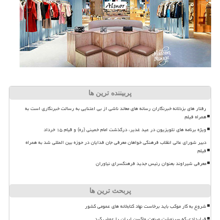
پربیننده ترین ها
رفتار های بزدلانه خبرنگاران رسانه های معاند ناشی از بی اعتنایی به رسالت خبرنگاری است به
همراه فیلم
ویژه برنامه های تلویزیون در عید غدیر، درگذشت امام خمینی (ره) و قیام ۱۵ خرداد
دبیر شورای عالی انقلاب فرهنگی خواهان معرفی جان فدایان در حوزه بین المللی شد به همراه
فیلم
معرفی شیراوند بعنوان رئیس جدید فرهنگسرای نیاوران
پربحث ترین ها
شروع به کار موکب باید برخاست نهاد کتابخانه های عمومی کشور
قراردادی که سرنوشت صنعت واکسن ایران را عوض کرد