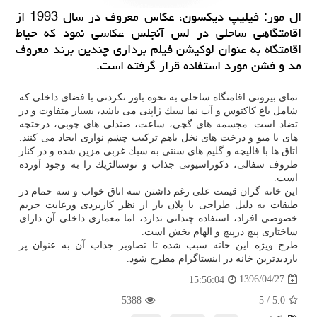
ال مور: فیلیپ دیكسون، عكاس معروف در سال 1993 از
اقامتگاهی ساحلی در لس آنجلس عكاسی نمود كه حیاط
اقامتگاه به عنوان لوكیشن فیلم برداری چندین برند معروف
مد و فشن مورد استفاده قرار گرفته است.
نمای بیرونی اقامتگاه ساحلی به نحوه باور نكردنی با فضای داخلی كه
شامل باغ كاكتوس و آب نما سبك ژاپنی می باشد، بسیار متفاوت و در
تضاد است. مجسمه های گچی، ساعت، صندلی های چوبی، درختچه
های با مبو و درخت های نخل باهم تركیب چشم نوازی ایجاد می كنند.
اتاق ها با قالیچه و گلیم های سنتی به سبك غربی مزین شده و در كنار
ظروف سفالی، دكوراسیونی جذاب و نوستالژیك را به وجود آورده
است.
این خانه گران قیمت علی رغم داشتن سه اتاق خواب و سه حمام در
طبقات به دلیل طراحی با پلان باز از نظر كاربردی ورعایت حریم
خصوصی افراد، استفاده چندانی ندارد، اما معماری داخلی آن دارای
ساختاری پیچ درپیچ و الهام بخش است.
طرح ویژه این خانه سبب شده تا تصاویر جذاب آن به عنوان پر
بازدیدترین خانه در اینستاگرام مطرح شود.
1396/04/27
15:56:04
5388
/ 5
5.0