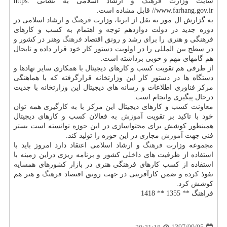
سایت وزارت
فرهنگ
و ارشاد اسلامی به نشانی https:
//www.farhang.gov.ir قابل مشاده است.
به گزارش ال مور به نقل از ایرنا، وزارت
فرهنگ
و ارشاد اسلامی در
دوره جدید در دولت دوازدهم توجه و اهتمام به كسب و كارهای
فرهنگی و هنری را برای رشد و رونق اقتصاد
فرهنگ
وهنر در كشور و
در سطح بین المللی را در اولویت دستور كار خود قرار داده و تابحال
هم گامهای مهم و خوبی برداشته است.
از طرفی هم تقویت كسب و كارهای دیجیتال با همكاری سایر نهادها و
دستگاه ها در دستور كار این وزارتخانه قرارگرفته كه با هماهنگی
مركز فناوری اطلاعات و رسانه های دیجیتال این وزارتخانه با جدیت
درحال پیگیری وانجام است.
معاونت كسب و كارهای دیجیتال این مركز با به كارگیری همه توان
خود با تاكید بر تقویت
آموزش
به فعالان كسب و كارهای دیجیتال
همینطور كوشش برای محتواسازی در این حوزه توانسته است بستر
فنی جهت
آموزش
مجازی در این حوزه را تولید كند.
مجموعه وزارت
فرهنگ
و ارشاد اسلامی اعتقاد دارد امروز باید با
استفاده از ظرفیت های داخلی كشور و برنامه ریزی دراین زمینه با
استفاده از كسب كارهای فرهنگی هنری در بازار كشورهای همسایه
نفوذ كرده و ضمن كارآفرینی در جهت رونق اقتصاد
فرهنگ
و هنر هم
كوشش كرد.
فراهنگ ** 1355 ** 1418