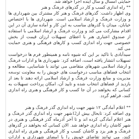
حمایتی امسال و سال آینده اجرا خواهد شد.
** راه اندازی كسب و كار در گذرهای
فرهنگ
و هنر
وی اظهار داشت: گذرهای
فرهنگ
و هنر كار مشترك بین شهرداری ها
و وزارت
فرهنگ
و ارشاد اسلامی است. شهرداری ها با اختصاص
خیابان، میدان یا گذرهای مناسب به این كار و آماده سازی آن در این
اقدام مشاركت می كند و وزارت
فرهنگ
و ارشاد اسلامی با استفاده
از صندوق اعتباری هنر با اعطای تسهیلات ارزان قیمت از بخش
خصوصی جهت راه اندازی كسب و كارهای فرهنگی و هنری حمایت
می كند.
سیدآبادی با تاكید بر این كه شیوه نامه و همینطور فرم ها درخواست
تسهیلات انتشار یافته است، اضافه كرد: شهرداری ها و ادارات
فرهنگ
و ارشاد اسلامی شهرهای متقاضی می توانند با شناسایی، مطالعه و
انتخاب فضاهای مناسب درخواست های خویش را به معاونت
توسعه
مدیریت و منابع وزارت
فرهنگ
و ارشاد اسلامی ارائه دهند تا بعد از
بازدید از فضاهای انتخاب شده و تایید آن، امكان پرداخت تسهیلات به
كسانی كه بخواهند در آن جا كسب و كار فرهنگی و هنری راه اندازی
كنند، فراهم گردد.
** اعلام آمادگی ۱۲ شهر جهت راه اندازی گذر
فرهنگ
و هنر
وی اضافه كرد: تابحال بیش از12شهر جهت راه اندازی گذر
فرهنگ
و
هنر اعلام آمادگی كرده اند و تا آخر آذرماه گذر فرهنگی و هنری در
شهر كاشان راه اندازی خواهد شد. الان كسانی كه بخواهند در گذرهای
فرهنگ
و هنر یزد و كاشان كسب و كار فرهنگی و هنری راه اندازی
كنند، می توانند تقاضای خویش را با امضای شهرداری و ادارات