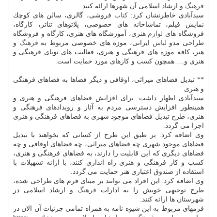
فرهنگ
و ارشاد اسلامی آن شهرها ارائه كنند.
سیدآبادی خاطرنشان كرد:
كتاب
فروشی، گالری، سالن های كوچك
نمایش فیلم، تماشاخانه های خصوصی، پلاتوهای تئاتر، كارگاه،
فروشگاه های
لوازم
هنری، آموزشگاه های هنری، كارگاه و فروشگاه
طراحی مدو
لباس
ایرانی، موزه های خصوصی مربوط به
فرهنگ
و
هنر، كافه موزه های فرهنگی و هنری، فعالیت های نوپای فرهنگی و
هنری و.... همچون كسب و كارهای مورد حمایت است.
** تبدیل فضاهای میراثی، اوقافی و دیگر فضاها به فضاهای فرهنگی
و هنری
سیدآبادی اظهار داشت: برای افزایش فضاهای فرهنگی و هنری و
همینطور افزایش دسترسی مردم به آثار و رویدادهای فرهنگی و
هنری، طرح تبدیل فضاهای موجود شهری به فضاهای فرهنگی و هنری
اجرا می گردد.
وی اضافه كرد: بر طبق این طرح از كسانی كه بخواهند با تبدیل
فضاهای موجود شهری چه فضاهای میراثی، چه فضاهای اوقافی و چه
فضاهای دیگری كه این قابلیت را دارند، به فضاهای فرهنگی و هنری،
كسب و كار فرهنگی و هنری راه اندازی كنند، با ارائه تسهیلات با
استفاده از صندوق اعتباری هنر حمایت می گردد.
وی اضافه كرد: این افراد می توانند بر مبنای فرم های طراحی شده،
طرح توجیهی خویش را به ادارات
فرهنگ
و ارشاد اسلامی در
شهرستان ها ارائه كنند.
فرمهای مربوط به این شیوه نامه به همراه تمامی جزئیات آن الان در