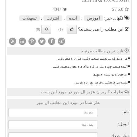
1397/09/05
20:31:18
4847
/ 5
5.0
تگهای خبر:
آموزش
,
آینده
,
اینترنت
,
تسهیلات
این مطلب را می پسندید؟
(0)
(1)
تازه ترین مطالب مرتبط
قراردادی که سرنوشت صنعت واکسن ایران را عوض کرد
آینده صنعت چاپ و نشر در گرو نوآوری و تحول دیجیتال است
ای وطن! با تو بسته ام عهدی
دیپلماسی فرهنگی روی میز تهران و پاریس
نظرات کاربران عزیز ال مور در مورد این پست
نظر شما در مورد این مطلب ال مور
نام:
ایمیل:
نظر شما: