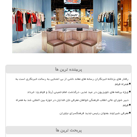
پربیننده ترین ها
رفتار های بزدلانه خبرنگاران رسانه های معاند ناشی از بی اعتنایی به رسالت خبرنگاری است به
همراه فیلم
ویژه برنامه های تلویزیون در عید غدیر، درگذشت امام خمینی (ره) و قیام ۱۵ خرداد
دبیر شورای عالی انقلاب فرهنگی خواهان معرفی جان فدایان در حوزه بین المللی شد به همراه
فیلم
معرفی شیراوند بعنوان رئیس جدید فرهنگسرای نیاوران
پربحث ترین ها