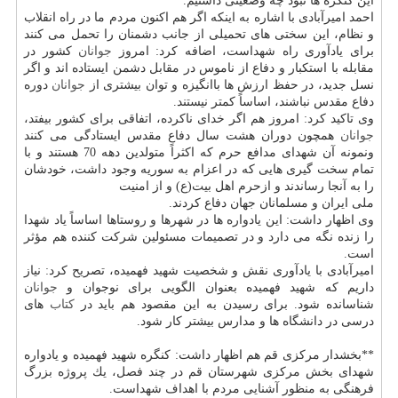
این كنگره ها نبود چه وضعیتی داشتیم.
احمد امیرآبادی با اشاره به اینكه اگر هم اكنون مردم ما در راه انقلاب
و نظام، این سختی های تحمیلی از جانب دشمنان را تحمل می كنند
برای یادآوری راه شهداست، اضافه كرد: امروز
جوانان
كشور در
مقابله با استكبار و دفاع از ناموس در مقابل دشمن ایستاده اند و اگر
نسل جدید، در حفظ ارزش ها باانگیزه و توان بیشتری از
جوانان
دوره
دفاع مقدس نباشند، اساساً كمتر نیستند.
وی تاكید كرد: امروز هم اگر خدای ناكرده، اتفاقی برای كشور بیفتد،
جوانان
همچون دوران هشت سال دفاع مقدس ایستادگی می كنند
ونمونه آن شهدای مدافع حرم كه اكثراً متولدین دهه 70 هستند و با
تمام سخت گیری هایی كه در اعزام به سوریه وجود داشت، خودشان
را به آنجا رساندند و ازحرم اهل بیت(ع) و از امنیت
ملی ایران و مسلمانان جهان دفاع كردند.
وی اظهار داشت: این یادواره ها در شهرها و روستاها اساساً یاد شهدا
را زنده نگه می دارد و در تصمیمات مسئولین شركت كننده هم مؤثر
است.
امیرآبادی با یادآوری نقش و شخصیت شهید فهمیده، تصریح كرد: نیاز
داریم كه شهید فهمیده بعنوان الگویی برای نوجوان و
جوانان
شناسانده شود. برای رسیدن به این مقصود هم باید در
كتاب
های
درسی در دانشگاه ها و مدارس بیشتر كار شود.
**بخشدار مركزی قم هم اظهار داشت: كنگره شهید فهمیده و یادواره
شهدای بخش مركزی شهرستان قم در چند فصل، یك پروژه بزرگ
فرهنگی به منظور آشنایی مردم با اهداف شهداست.