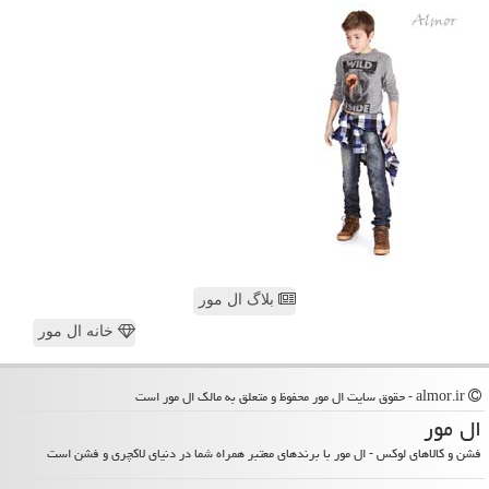
بلاگ ال مور
خانه ال مور
almor.ir - حقوق سایت ال مور محفوظ و متعلق به مالک ال مور است
ال مور
فشن و کالاهای لوکس - ال مور با برندهای معتبر همراه شما در دنیای لاکچری و فشن است