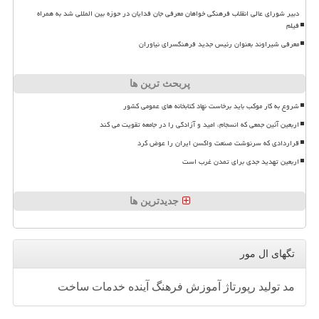
دبیر شورای عالی انقلاب فرهنگی خواهان معرفی جان فدایان در حوزه بین المللی شد به همراه
فیلم
معرفی شیراوند بعنوان رئیس جدید فرهنگسرای نیاوران
پربحث ترین ها
شروع به کار موکب باید برخاست نهاد کتابخانه های عمومی کشور
اربعین آئین جمعی که انسجام، امید و آزادگی را در جامعه تقویت می کند
قراردادی که سرنوشت صنعت واکسن ایران را عوض کرد
اربعین تهدید جدی برای تمدن غرب است
جدیدترین ها
تگهای ال مور
مد
تولید
رپورتاژ
آموزش
فرهنگ
آینده
خدمات
ساخت