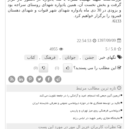
گرفت و بخش نخست آن، همین یادواره شهدای روستای سراجه بود
و بزودی در 30 دی ماه یادواره شهدای شهر قنوات و شهدای دهستان
قمرود را برگزار خواهیم كرد.
6133/
1397/09/09
22:54:53
4955
/ 5
5.0
تگهای خبر:
جشن
,
جوانان
,
فرهنگ
,
كتاب
این مطلب را می پسندید؟
(0)
(1)
تازه ترین مطالب مرتبط
اربعین آئین جمعی که انسجام، امید و آزادگی را در جامعه تقویت می کند
تاکید بر توسعه همکاری ها در حوزه دیپلماسی عمومی و معرفی شایسته ایران
دیپلماسی فرهنگی روی میز تهران و پاریس
نمایشگاه مجازی رهبر شهید در لباس رزم
نظرات کاربران عزیز ال مور در مورد این پست