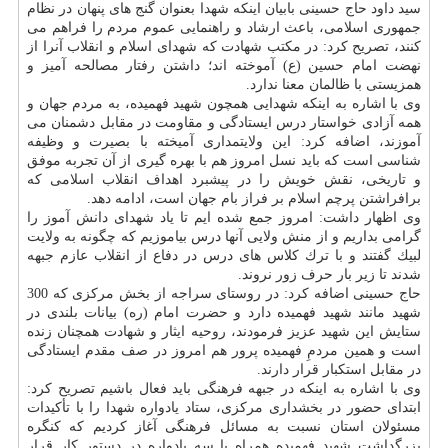
سید داود حاج حسینی بابیان اینكه شهدا بعنوان گنج های پنهان در نظام
جمهوری اسلامی، باعث ارشاد و راهنمایی عموم مردم را فراهم می
كنند، تصریح كرد: در مكتب شهادت كه شهدای اسلام و انقلاب آنرا از
نهضت امام حسین (ع) آموخته اند؛ داشتن رفتار مصالحه آمیز و
همزیستی با ظالمان معنا ندارد.
وی با اشاره به اینكه شهدایی همچون شهید فهمیده، به مردم جهان و
همه آزادی خواستار درس ایستادگی و مقاومت در مقابل دشمنان می
آموزند، اضافه كرد: این ولایتمداری آمیخته با بصیرت و وظیفه
شناسی است كه باید نسل امروز هم با بهره گیری از آن تجربه موفق
و تاریخی، نقش خویش را در پیشبرد اهداف انقلاب اسلامی كه
برافراشتن پرچم اسلام بر فراز بام جهان است، ادامه دهد.
وی اظهار داشت: امروز جمع شده ایم تا یاد شهدای دانش آموز را
گرامی بداریم و از منش ولایی آنها درس بیاموزیم كه چگونه به ولایت
لبیك گفتند و با ترك كلاس های درس در دفاع از انقلاب عازم جبهه
شدند تا زیر بار حرف زور نروند.
حاج حسینی اضافه كرد: در روستای سراجه از بخش مركزی كه 300
شهید مانند شهید فهمیده دارد و حضرت امام (ره) بیانات بلندی در
ستایش این شهید عزیز فرمودند، روحیه ایثار و شهادت همچنان زنده
است و همین مردمِ فهمیده پرور هم امروز در صف مقدم ایستادگی
در مقابل استكبار قرار دارند.
وی با اشاره به اینكه در جبهه فرهنگی باید فعال باشیم تصریح كرد:
ابتدای حضور در بخشداری مركزی، ستاد یادواره شهدا را با تأكیدات
مسئولان استان نسبت به مسائل فرهنگی آغاز كردیم كه كنگره
بزرگداشت شهید فهمیده همراه با سه یادواره در دستور كار قرار