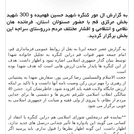
به گزارش ال مور كنگره شهید حسین فهمیده و 300 شهید
بخش مركزی قم با حضور مسئولان استان، فرمانده هان
نظامی و انتظامی و اقشار مختلف مردم درروستای سراجه این
بخش برگزار گردید.
به گزارش عصر جمعه ایرنا به نقل از روابط عمومی فرمانداری قم،
امام جمعه شهر قنوات قم دراین كنگره به تجلیل خانواده شهدا
توسط بنیان گذار جمهوری اسلامی اشاره نمود و اظهار داشت: هدف
از این كنگره ها پایدار ماندن ارزش هایی است كه هدف شهدا بوده
است.
حجت الاسلام والمسلمین رضا كرمی پور، سفارش شهدا به پشتیبانی
از رهبری را مهم ترین ركن وصیت نامه آنها دانست و با تاكید بر اینكه
ارزش جایگاه ولایت فقیه باید افزوده شود، خاطرنشان كرد:
جشن
40
سالگی انقلاب اسلامی علیرغم تحریم ها و دشمنی ها برای جدایی
مردم از نظام، با پیروی از ولی فقیه و صیانت از جمهوری اسلامی به
خوبی برگزار می شود.
**نماینده قم درمجلس شورای اسلامی هم دراین كنگره با انتقاد از
كسانی می گویند این یادواره ها تأثیر چندانی درنسل های جدید ندارد،
اظهار داشت: این گونه اظهار نظرها را قبول ندارم، باید پرسید اگر