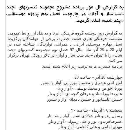
به گزارش ال مور برنامه مشروح مجموعه كنسرتهای «چند
شب ساز و آواز» در چارچوب فصل نهم پروژه موسیقایی
«چند شب» اعلام گردید.
به گزارش روز دوشنبه گروه فرهنگی ایرنا و به نقل از روابط عمومی
موسسه فرهنگی هنری «نغمه حصار»، برخی از خوانندگان برگزیده
نسل چهارم موسیقی ایرانی با همراهی نوازندگان شناخته شده در
ایام 28 و 29 آذر ماه سال 97 فصل نهم مجموعه كنسرتهای «چند
شب» را با عنوان «چند شب ساز و آواز» در تالار رودكی تهران برگزار
می كنند.
برنامه
كنسرت
ها به ترتیب زیر اعلام شده است:
چهارشنبه 28 آذر – ساعت 20:
امیر اثنی عشری و محسن میرزایی- آواز و سنتور
پوریا اخواص و محمد یوسفی - آواز و نی
علیرضا پوراستاد و عرفان گنجه ای- آواز و تار
حسین علیشاپور و حسین بامداد- آواز و سنتور
پنجشنبه ۲۹ آذرماه - ساعت ۲۰
رسول رهو و نادر فولادی نسب- آواز و سه تار
علیرضافریدون پور و علی رسولی- آواز و تار
مهدی امامی و علی كاظمی- آواز و تار