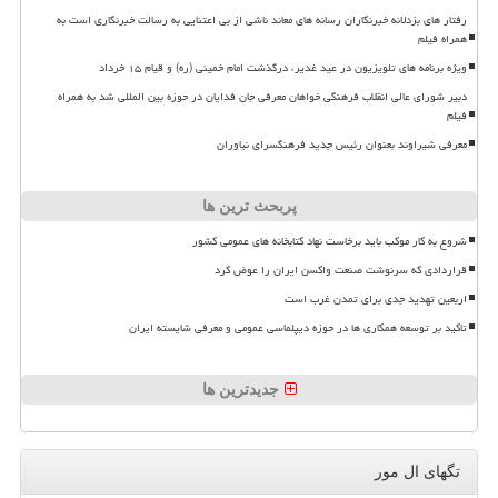
رفتار های بزدلانه خبرنگاران رسانه های معاند ناشی از بی اعتنایی به رسالت خبرنگاری است به
همراه فیلم
ویژه برنامه های تلویزیون در عید غدیر، درگذشت امام خمینی (ره) و قیام ۱۵ خرداد
دبیر شورای عالی انقلاب فرهنگی خواهان معرفی جان فدایان در حوزه بین المللی شد به همراه
فیلم
معرفی شیراوند بعنوان رئیس جدید فرهنگسرای نیاوران
پربحث ترین ها
شروع به کار موکب باید برخاست نهاد کتابخانه های عمومی کشور
قراردادی که سرنوشت صنعت واکسن ایران را عوض کرد
اربعین تهدید جدی برای تمدن غرب است
تاکید بر توسعه همکاری ها در حوزه دیپلماسی عمومی و معرفی شایسته ایران
جدیدترین ها
تگهای ال مور