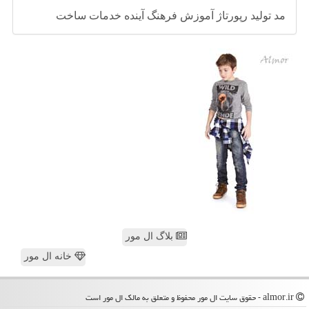
مد
تولید
رپورتاژ
آموزش
فرهنگ
آینده
خدمات
ساخت
بلاگ ال مور
خانه ال مور
almor.ir - حقوق سایت ال مور محفوظ و متعلق به مالک ال مور است