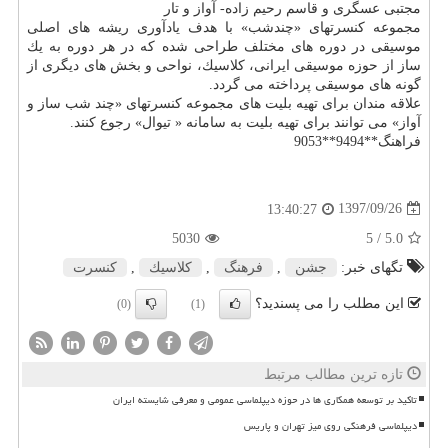
مجتبی عسگری و قاسم رحیم زاده- آواز و تار
مجموعه كنسرتهای «چندشب» با هدف یادآوری ریشه های اصلی
موسیقی در دوره های مختلف طراحی شده كه در هر دوره به یك
ساز از حوزه موسیقی ایرانی، كلاسیك، نواحی و بخش های دیگری از
گونه های موسیقی پرداخته می گردد.
علاقه مندان برای تهیه بلیت های مجموعه كنسرتهای «چند شب ساز و
آواز» می توانند برای تهیه بلیت به سامانه « تیوال» رجوع كنند.
فراهنگ**9494**9053
1397/09/26
13:40:27
5030
/ 5
5.0
تگهای خبر:
جشن
,
فرهنگ
,
كلاسیك
,
كنسرت
این مطلب را می پسندید؟
(0)
(1)
تازه ترین مطالب مرتبط
تاکید بر توسعه همکاری ها در حوزه دیپلماسی عمومی و معرفی شایسته ایران
دیپلماسی فرهنگی روی میز تهران و پاریس