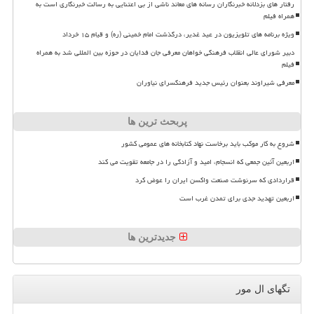
رفتار های بزدلانه خبرنگاران رسانه های معاند ناشی از بی اعتنایی به رسالت خبرنگاری است به
همراه فیلم
ویژه برنامه های تلویزیون در عید غدیر، درگذشت امام خمینی (ره) و قیام ۱۵ خرداد
دبیر شورای عالی انقلاب فرهنگی خواهان معرفی جان فدایان در حوزه بین المللی شد به همراه
فیلم
معرفی شیراوند بعنوان رئیس جدید فرهنگسرای نیاوران
پربحث ترین ها
شروع به کار موکب باید برخاست نهاد کتابخانه های عمومی کشور
اربعین آئین جمعی که انسجام، امید و آزادگی را در جامعه تقویت می کند
قراردادی که سرنوشت صنعت واکسن ایران را عوض کرد
اربعین تهدید جدی برای تمدن غرب است
جدیدترین ها
تگهای ال مور