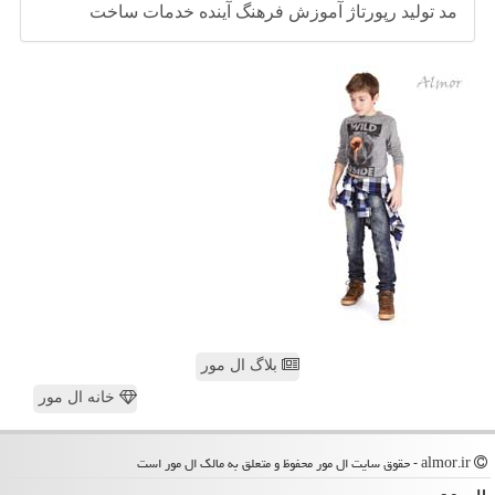
مد
تولید
رپورتاژ
آموزش
فرهنگ
آینده
خدمات
ساخت
بلاگ ال مور
خانه ال مور
almor.ir - حقوق سایت ال مور محفوظ و متعلق به مالک ال مور است