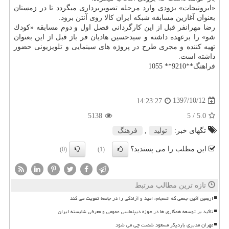
«ایرونیجات» بزودی وارد مرحله تصویربرداری میگردد تا در زمستان
بعنوان آغازین مسابقه شبكه ایران كالا روی آنتن برود.
رضا مهرانفر قبل از این كارگردانی فصل اول و دوم مسابقه «كودك
شو» را برعهده داشته و سیدحسین هادیان فر باز قبل از این بعنوان
تهیه كننده و مجری طرح در پروژه های سینمایی و تلویزیونی حضور
داشته است.
فراهنگ**9210** 1055
1397/10/12
14:23:27
5138
/ 5
5.0
تگهای خبر:
تولید
,
فرهنگ
این مطلب را می پسندید؟
(0)
(1)
تازه ترین مطالب مرتبط
اربعین آئین جمعی که انسجام، امید و آزادگی را در جامعه تقویت می کند
تاکید بر توسعه همکاری ها در حوزه دیپلماسی عمومی و معرفی شایسته ایران
مهران مدیری باردیگر مسعود شصت چی می شود