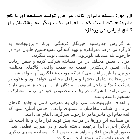
ال مور: شبكه «ایران كالا» در حال تولید مسابقه ای با نام
«ایرونیجات» است كه با اجرای یك بازیگر به پشتیبانی از
كالای ایرانی می پردازد.
به گزارش چهارشنبه خبرنگار فرهنگی ایرنا، «ایرونیجات» به
كارگردانی «رضا مهرانفر» و تهیه كنندگی «سیدحسین هادیان فر» در
چارچوب یك مسابقه تلویزیونی 50 قسمتی تولید میگردد.
افراد با سنین مختلف در این مسابقه شركت كرده و ضمن رقابت
برای تعیین نزدیكترین قیمت به قیمت واقعی كالاهای مختلف،
جوایزی را باز دریافت می كنند كه موجب غافلگیری آنها خواهد شد.
«ایرونیجات» شامل بخشها و مراحل مختلفی خواهد بود و علاوه بر
شركت كنندگان داخل استودیو، بینندگان باز از این جوایز سهمی دارند
و می توانند با شركت در رقابت مخصوص خود در برنامه مشاركت
مستقیم داشته باشند.
از اهداف «ایرونیجات» می توان به معرفی كامل و جامع كالاهای
ایرانی و آشنایی مخاطبان با قیمتهای واقعی اجناس اشاره نمود كه
البته تمام این ماجراها در چارچوب سرگرمی اتفاق می افتد.
این مسابقه این روزها در مرحله پیش تولید قرار دارد و بنا است یك
بازیگر اجرای آنرا برعهده داشته باشد و در صورت قطعی شدن
حضور او نامش اعلام خواهد شد، ضمن اینكه مسابقه مجری دیگری
باز خواهد داشت كه بزودی انتخاب میگردد.