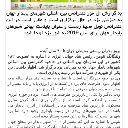
به گزارش ال مور كنفرانس بین المللی شهرهای پایدار جهان
به میزبانی یزد در حال برگزاری است و مقرر است در این
كنفرانس نوبل محیط زیست و عنوان پایتخت جهانی شهرهای
پایدار جهان برای سال 2019 به شهر یزد اهدا شود.
بروز بحران زیستی محیطی جهان تا ۴۰ سال آینده
ولفگانگ نئومن، رئیس بنیاد جهانی انرژی با اشاره به عضویت ۱۸۲
كشور در این سازمان بین المللی در حاشیه كنفرانس بین المللی
شهرهای پایدار جهان كه به میزبانی یزد برگزار شد، اظهار داشت: یزد
یكی از شهرهای سرآمد دنیا در زمینه پایداری است.
وی در جمع خبرنگاران استان با اشاره به سابقه چند هزار ساله یزد،
اظهار نمود: ظرفیت های یزد در استفاده از انرژی پایدار باید بیشتر از
پیش به مردم جهان معرفی و در تمام دنیا ترویج شود.
وی، بادگیر را یكی از بارزترین ظرفیت های استان یزد در حوزه انرژی
دانست و اضافه كرد: استفاده از بادگیر برای خنك كردن منازل
مسكونی بارزترین نماد ظرفیت یزد در استفاده از انرژی پایدار می
باشد. در دنیا شهرهای زیادی در زمینه پایداری وجود دارد اما یزد
شهری است كه سال ها در این قضیه پیشتاز بوده است.
نئومن با اشاره به این كه بیشتر از ۲۰۰۰ شهر پایدار در سطح جهان
عضو بنیاد جهانی انرژی هستند، خاطرنشان كرد: باید تكنولوژی گذشته