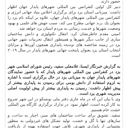
حضور دارند.
دبیر كل اولین كنفرانس بین المللی شهرهای پایدار جهان اظهار
داشت: میزبانی استان یزد برای برگزاری اجلاس بنیاد جهانی انرژی و
كنفرانس بین المللی شهرهای پایدار جهان، علاوه بر اینكه نام یزد را
بعنوان یك
برند
جهانی مطرح می كند، سبب جهش های علمی و بهبود
وضعیت شهرها و خدمت رسانی به مردم استان یزد خواهد شد.
امینی مقدم خاطرنشان كرد: انتقال تكنولوژی و دانش ساختمان
سازی از جانب دیگر شهرها و همینطور انتقال تجربیات شهر جهانی
یزد در زمینه شاخصه های
توسعه
پایداری همچون آوردها و مزایای
انتخاب استان یزد بعنوان پایتخت جهانی شهرهای پایدار در سال ۲۰۱۹
است.
به گزارش خبرنگار ایسنا، غلامعلی سفید، رئیس شورای اسلامی شهر
یزد در كنفرانس بین المللی شهرهای پایدار كه با حضور نمایندگان
شهرهای پایدار جهان به میزبانی یزد در حال برگزاری است با اشاره
به لزوم استفاده از دانش بومی برای رسیدن به پایداری بیشتر از
پیش اظهار داشت: رسیدن به پایداری بیشتر از پیش اولویت اصلی
مدیریت شهری یزد است.
وی با بیان این كه در ماه جاری دفتر ملی یونسكو در این شهر شروع
به كار كرده است، اظهار نمود: در تدارك برگزاری كارگاه بین المللی
خشت خام هستیم.
سفید، تشویق برای
ساخت
ساختمان های سبز، اجبار به
ساخت
و
سازهای تنها با گل و خشت، تولید تشكل های غیردولتی به منظور
پشتیبانی از پایداری شهری، تلاش جهت استفاده بهینه از بازیافت