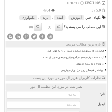
1397/11/08
16:07:12
4764
/ 5
5.0
تگهای خبر:
آموزش
,
آینده
,
برند
,
تكنولوژی
این مطلب را می پسندید؟
(0)
(1)
تازه ترین مطالب مرتبط
قراردادی که سرنوشت صنعت واکسن ایران را عوض کرد
آینده صنعت چاپ و نشر در گرو نوآوری و تحول دیجیتال است
ای وطن! با تو بسته ام عهدی
دیپلماسی فرهنگی روی میز تهران و پاریس
نظرات کاربران عزیز ال مور در مورد این پست
نظر شما در مورد این مطلب ال مور
نام:
ایمیل: