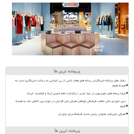
پربیننده ترین ها
رفتار های بزدلانه خبرنگاران رسانه های معاند ناشی از بی اعتنایی به رسالت خبرنگاری است به
همراه فیلم
ویژه برنامه های تلویزیون در عید غدیر، درگذشت امام خمینی (ره) و قیام ۱۵ خرداد
دبیر شورای عالی انقلاب فرهنگی خواهان معرفی جان فدایان در حوزه بین المللی شد به همراه
فیلم
معرفی شیراوند بعنوان رئیس جدید فرهنگسرای نیاوران
پربحث ترین ها