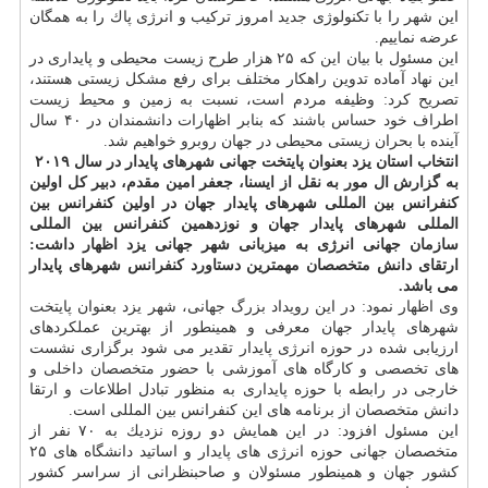
این شهر را با تكنولوژی جدید امروز تركیب و انرژی پاك را به همگان
عرضه نماییم.
این مسئول با بیان این كه ۲۵ هزار طرح زیست محیطی و پایداری در
این نهاد آماده تدوین راهكار مختلف برای رفع مشكل زیستی هستند،
تصریح كرد: وظیفه مردم است، نسبت به زمین و محیط زیست
اطراف خود حساس باشند كه بنابر اظهارات دانشمندان در ۴۰ سال
آینده با بحران زیستی محیطی در جهان روبرو خواهیم شد.
انتخاب استان یزد بعنوان پایتخت جهانی شهرهای پایدار در سال ۲۰۱۹
به گزارش ال مور به نقل از ایسنا، جعفر امین مقدم، دبیر كل اولین
كنفرانس بین المللی شهرهای پایدار جهان در اولین كنفرانس بین
المللی شهرهای پایدار جهان و نوزدهمین كنفرانس بین المللی
سازمان جهانی انرژی به میزبانی شهر جهانی یزد اظهار داشت:
ارتقای دانش متخصصان مهمترین دستاورد كنفرانس شهرهای پایدار
می باشد.
وی اظهار نمود: در این رویداد بزرگ جهانی، شهر یزد بعنوان پایتخت
شهرهای پایدار جهان معرفی و همینطور از بهترین عملكردهای
ارزیابی شده در حوزه انرژی پایدار تقدیر می شود برگزاری نشست
های تخصصی و كارگاه های آموزشی با حضور متخصصان داخلی و
خارجی در رابطه با حوزه پایداری به منظور تبادل اطلاعات و ارتقا
دانش متخصصان از برنامه های این كنفرانس بین المللی است.
این مسئول افزود: در این همایش دو روزه نزدیك به ۷۰ نفر از
متخصصان جهانی حوزه انرژی های پایدار و اساتید دانشگاه های ۲۵
كشور جهان و همینطور مسئولان و صاحبنظرانی از سراسر كشور