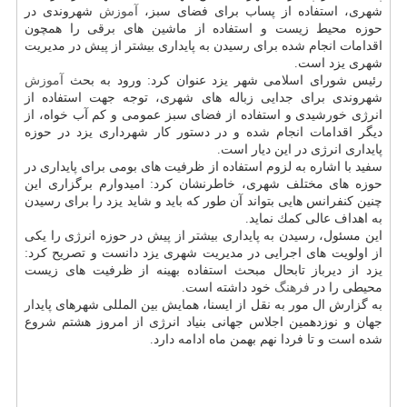
شهری، استفاده از پساب برای فضای سبز،
آموزش
شهروندی در
حوزه محیط زیست و استفاده از ماشین های برقی را همچون
اقدامات انجام شده برای رسیدن به پایداری بیشتر از پیش در مدیریت
شهری یزد است.
رئیس شورای اسلامی شهر یزد عنوان كرد: ورود به بحث
آموزش
شهروندی برای جدایی زباله های شهری، توجه جهت استفاده از
انرژی خورشیدی و استفاده از فضای سبز عمومی و كم آب خواه، از
دیگر اقدامات انجام شده و در دستور كار شهرداری یزد در حوزه
پایداری انرژی در این دیار است.
سفید با اشاره به لزوم استفاده از ظرفیت های بومی برای پایداری در
حوزه های مختلف شهری، خاطرنشان كرد: امیدوارم برگزاری این
چنین كنفرانس هایی بتواند آن طور كه باید و شاید یزد را برای رسیدن
به اهداف عالی كمك نماید.
این مسئول، رسیدن به پایداری بیشتر از پیش در حوزه انرژی را یكی
از اولویت های اجرایی در مدیریت شهری یزد دانست و تصریح كرد:
یزد از دیرباز تابحال مبحث استفاده بهینه از ظرفیت های زیست
محیطی را در
فرهنگ
خود داشته است.
به گزارش ال مور به نقل از ایسنا، همایش بین المللی شهرهای پایدار
جهان و نوزدهمین اجلاس جهانی بنیاد انرژی از امروز هشتم شروع
شده است و تا فردا نهم بهمن ماه ادامه دارد.