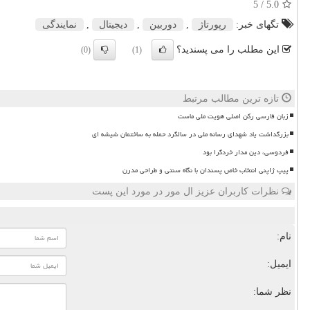
/ 5
5.0
تگهای خبر:
رپورتاژ
,
دوربین
,
دیجیتال
,
نمایندگی
این مطلب را می پسندید؟
(0)
(1)
تازه ترین مطالب مرتبط
زبان فارسی رکن اصلی هویت ملی ماست
بزرگداشت یاد شهدای رسانه ملی در سالگرد حمله به ساختمان شیشه ای
فردوسی، دین مدار خردگرا بود
پیپ ژاپنی انتخاب خاص پسندان با نگاه سنتی و طراحی مدرن
نظرات کاربران عزیز ال مور در مورد این پست
نام:
ایمیل:
نظر شما: