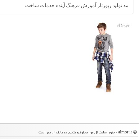
مد
تولید
رپورتاژ
آموزش
فرهنگ
آینده
خدمات
ساخت
almor.ir - حقوق سایت ال مور محفوظ و متعلق به مالک ال مور است