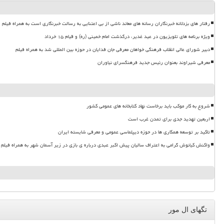
رفتار های بزدلانه خبرنگاران رسانه های معاند ناشی از بی اعتنایی به رسالت خبرنگاری است به همراه فیلم
ویژه برنامه های تلویزیون در عید غدیر، درگذشت امام خمینی (ره) و قیام ۱۵ خرداد
دبیر شورای عالی انقلاب فرهنگی خواهان معرفی جان فدایان در حوزه بین المللی شد به همراه فیلم
معرفی شیراوند بعنوان رئیس جدید فرهنگسرای نیاوران
شروع به کار موکب باید برخاست نهاد کتابخانه های عمومی کشور
اربعین تهدید جدی برای تمدن غرب است
تاکید بر توسعه همکاری ها در حوزه دیپلماسی عمومی و معرفی شایسته ایران
واکنش کیانوش گرامی به اعتراف سالیان پیش اکبر عبدی درباره ی بازی در زیر آسمان شهر به همراه فیلم
تگهای ال مور